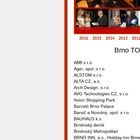
2016
2015
2014
2013
201
Brno TO
ABB s.r.o.
Ager, spol. s r.o.
ALSTOM s.r.o.
ALTA CZ, a.s.
Arch.Design, s.r.o.
AVG Technologies CZ, s.r.o.
Avion Shopping Park
Barceló Brno Palace
Barvič a Novotný, spol. s r.o.
BAUHAUS k.s.
Brněnský deník
Brněnský Metropolitan
BRNO INN, a.s., Holiday Inn Brno