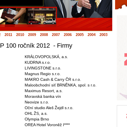
Celý článek...
2
2011
2010
2009
2008
2007
2006
2005
2004
2003
P 100 ročník 2012 - Firmy
KRÁLOVOPOLSKÁ, a.s.
KUDRNA s.r.o.
LIVINGSTONE s.r.o.
Magnus Regio s.r.o.
MAKRO Cash & Carry ČR s.r.o.
Maloobchodní síť BRNĚNKA, spol. s r.o.
Maximus Resort, a.s.
Moravská banka vín
Neovize s.r.o.
Oční studio Aleš Žejdl s.r.o.
OHL ŽS, a.s.
Olympia Brno
OREA Hotel Voroněž I****