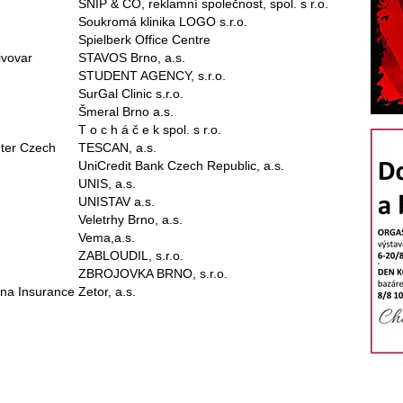
SNIP & CO, reklamní společnost, spol. s r.o.
Soukromá klinika LOGO s.r.o.
Spielberk Office Centre
ivovar
STAVOS Brno, a.s.
STUDENT AGENCY, s.r.o.
SurGal Clinic s.r.o.
Šmeral Brno a.s.
T o c h á č e k spol. s r.o.
nter Czech
TESCAN, a.s.
UniCredit Bank Czech Republic, a.s.
UNIS, a.s.
UNISTAV a.s.
Veletrhy Brno, a.s.
Vema,a.s.
ZABLOUDIL, s.r.o.
ZBROJOVKA BRNO, s.r.o.
nna Insurance
Zetor, a.s.