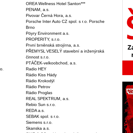
OREA Wellness Hotel Santon***
PENAM, a.s.
Pivovar Černá Hora, a.s.
Porsche Inter Auto CZ spol. s r.o. Porsche
Brno
Pöyry Environment a.s.
PROPERITY, s.r.o.
První brněnská strojírna, a.s.
PŘEMYSL VESELÝ stavební a inženýrská
činnost s.r.o.
PTÁČEK-velkoobchod, a.s.
o.
Radio HEY
Rádio Kiss Hády
Rádio Krokodýl
Rádio Petrov
Rádio Proglas
REAL SPEKTRUM, a.s.
Rebio Sun s.r.o.
REDA a.s.
SEBAK spol. s r.o.
Siemens s.r.o.
Skanska a.s.