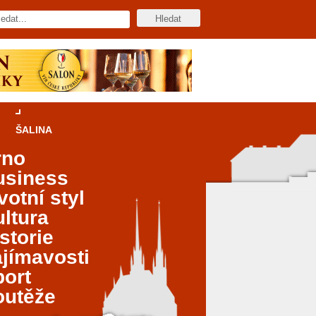
ŠALINA
rno
usiness
votní styl
ltura
storie
jímavosti
port
outěže