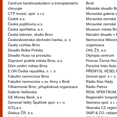
Centrum kardiovaskulární a transplantační
Brně
chirurgie
Městské divadlo B
CTP Invest, spol. s r.o.
Moravská galerie 
Čedok a.s.
Moravská zemská 
Česká pojišťovna a.s.
Moravské zemské
Česká spořitelna, a.s.
Muzeum města Br
Česká televize, studio Brno
Národní divadlo v 
Československá obchodní banka, a. s.
Nemocnice Milosrd
Český rozhlas Brno
organizace
Divadlo Bolka Polívky
OHL ŽS, a.s.
Divadlo Husa na provázku
Olympia centrum
Dopravní podnik města Brna, a.s.
Pivovar Černá Hora
Dům umění města Brna
Porsche Inter Auto 
E.ON Česká republika, s. r. o.
PŘEMYSL VESELÝ s
Fakultní nemocnice Brno
činnost spol. s r. o.
Fakultní nemocnice u sv. Anny v Brně
Rádio Kiss Hády
Filharmonie Brno, příspěvková organizace
Rádio Petrov
Galerie Vaňkovka
REAL SPEKTRUM, sp
GE Money Bank, a.s.
Regionální hospo
Generali Velký Špalíček spol. s r. o.
Siemens spol. s r. 
GiTy,a.s.
Skanska CZ region 
Globus ČR, k.s.
SNIP & CO, reklamn