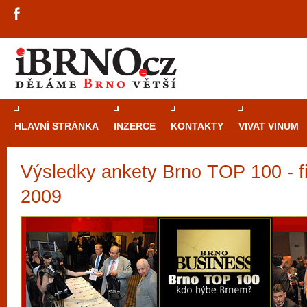
HLAVNÍ STRÁNKA
INZERCE
KONTAKTY
VIVAT VINUM
Výsledky ankety Brno TOP 100 - fi
Průvodce
kasi
Brně: Od rulet
2009
automaty
Brno je měs
zajímavé p
restaurace, div
Mimo jiné je ale také místem, kde si můžet