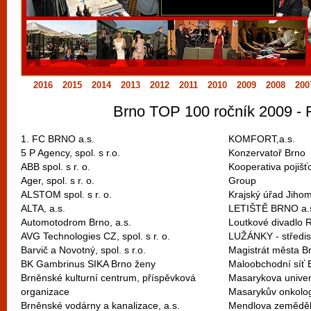
vyzkoušet různé kasinové hry. V neustál
metropoli naleznete širokou nabídku her o
po moderní automaty jak pro pravidelné n
příležitostné hráče. V...
2016
2015
2014
2013
2012
2011
2010
2009
2008
200
Brno TOP 100 ročník 2009 - 
1. FC BRNO a.s.
KOMFORT,a.s.
5 P Agency, spol. s r.o.
Konzervatoř Brno
ABB spol. s r. o.
Kooperativa pojišť
Ager, spol. s r. o.
Group
ALSTOM spol. s r. o.
Krajský úřad Jiho
ALTA, a.s.
LETIŠTĚ BRNO a.
Automotodrom Brno, a.s.
Loutkové divadlo 
AVG Technologies CZ, spol. s r. o.
LUŽÁNKY - středis
Barvič a Novotný, spol. s r.o.
Magistrát města B
BK Gambrinus SIKA Brno ženy
Maloobchodní síť 
Brněnské kulturní centrum, příspěvková
Masarykova univer
organizace
Masarykův onkolog
Brněnské vodárny a kanalizace, a.s.
Mendlova zemědělsk