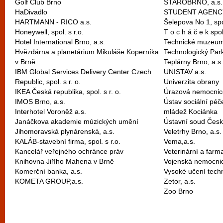
Golf Club Brno
STAROBRNO, a.s.
HaDivadlo
STUDENT AGENCY, s
HARTMANN - RICO a.s.
Šelepova No 1, spol
Honeywell, spol. s r.o.
T o c h á č e k spol.
Hotel International Brno, a.s.
Technické muzeum
Hvězdárna a planetárium Mikuláše Koperníka
Technologický Park
v Brně
Teplárny Brno, a.s.
IBM Global Services Delivery Center Czech
UNISTAV a.s.
Republic, spol. s r. o.
Univerzita obrany
IKEA Česká republika, spol. s r. o.
Úrazová nemocnic
IMOS Brno, a.s.
Ústav sociální péč
Interhotel Voroněž a.s.
mládež Kociánka
Janáčkova akademie múzických umění
Ústavní soud Česk
Jihomoravská plynárenská, a.s.
Veletrhy Brno, a.s.
KALÁB-stavební firma, spol. s r.o.
Vema,a.s.
Kancelář veřejného ochránce práv
Veterinární a farm
Knihovna Jiřího Mahena v Brně
Vojenská nemocni
Komerční banka, a.s.
Vysoké učení tech
KOMETA GROUP,a.s.
Zetor, a.s.
Zoo Brno