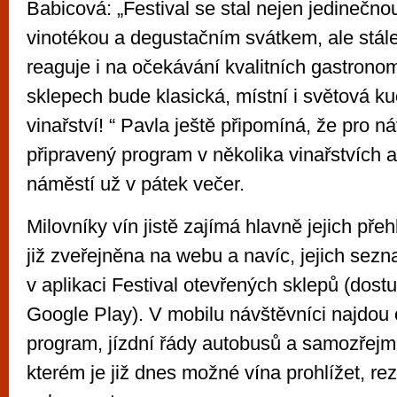
Babicová: „Festival se stal nejen jedinečn
vinotékou a degustačním svátkem, ale stále
reaguje i na očekávání kvalitních gastrono
sklepech bude klasická, místní i světová k
vinařství! “ Pavla ještě připomíná, že pro n
připravený program v několika vinařstvích 
náměstí už v pátek večer.
Milovníky vín jistě zajímá hlavně jejich pře
již zveřejněna na webu a navíc, jejich sezna
v aplikaci Festival otevřených sklepů (dost
Google Play). V mobilu návštěvníci najdou
program, jízdní řády autobusů a samozřejm
kterém je již dnes možné vína prohlížet, re