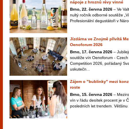
nápoje z hroznů révy vinné
Brno, 22. června 2026
– Ve Valt
nultý ročník odborné soutěže „Vi
Profesionální degustátoři v Náro
Jízdárna ve Znojmě přivítá Me
Oenoforum 2026
Brno, 17. června 2026
– Jubilej
soutěže vín Oenoforum - Czech 
Competition 2026, pořádaný Sv
uskutečn...
Zájem o "bublinky" mezi konz
roste
Brno, 15. června 2026
– Meziroč
vín v řádu desítek procent je v 
posledních let trendem. Většinu z