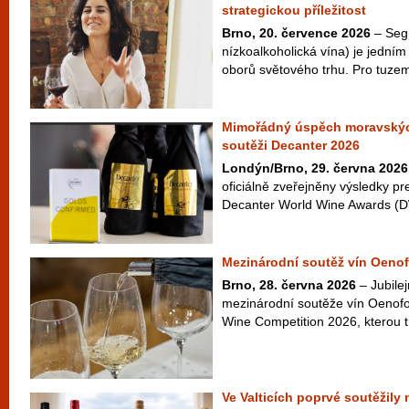
strategickou příležitost
Brno, 20. července 2026
– Seg
nízkoalkoholická vína) je jedním 
oborů světového trhu. Pro tuzem
Mimořádný úspěch moravskýc
soutěži Decanter 2026
Londýn/Brno, 29. června 2026
oficiálně zveřejněny výsledky pr
Decanter World Wine Awards (D
Mezinárodní soutěž vín Oenof
Brno, 28. června 2026
– Jubilej
mezinárodní soutěže vín Oenofo
Wine Competition 2026, kterou t
Ve Valticích poprvé soutěžily