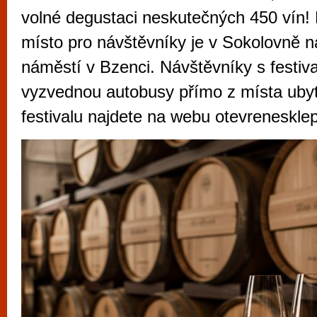
vyzkoušet různé kasinové hry. V neustál
volné degustaci neskutečných 450 vín! 
metropoli naleznete širokou nabídku her o
místo pro návštěvníky je v Sokolovně 
po moderní automaty jak pro pravidelné n
náměstí v Bzenci. Návštěvníky s festiv
příležitostné hráče. V...
vyzvednou autobusy přímo z místa uby
festivalu najdete na webu otevrenesklep