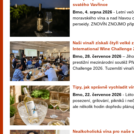
svatého Vavřince
Brno, 4. srpna 2026
- Letní več
moravského vína a nad hlavou ob
perseidy. ZNOVÍN ZNOJMO připra
Naši vinaři získali čtyři velké
International Wine Challenge
Brno, 28. července 2026
– Jiho
prestižní mezinárodní soutěž PI
Challenge 2026. Tuzemští vinaři 
Tipy, jak správně vychladit v
Brno, 22. července 2026
- Léto
posezení, grilování, pikniků i 
ale několik hodin dopředu plánuje
Nealkoholická vína pro naše 