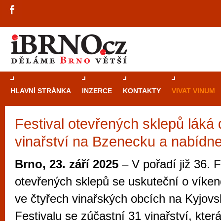
HLAVNÍ STRÁNKA
INZERCE
KONTAKTY
VIVAT VINUM
Festival otevřených sklepů láká
Průvodce
kasi
vinařství na Bzenecku a nabídne
Brně: Od rulet
automaty
Brno, 23. září 2025
– V pořadí již 36. F
Brno je měs
otevřených sklepů se uskuteční o víkend
zajímavé p
ve čtyřech vinařských obcích na Kyjov
restaurace, div
Festivalu se zúčastní 31 vinařství, kte
Mimo jiné je ale také místem, kde si můžet