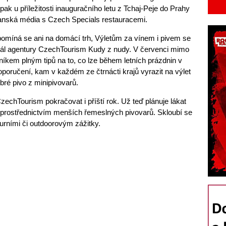
pak u příležitosti inauguračního letu z Tchaj-Peje do Prahy
nská média s Czech Specials restauracemi.
apomíná se ani na domácí trh, Výletům za vínem i pivem se
rtál agentury CzechTourism Kudy z nudy. V červenci mimo
níkem plným tipů na to, co lze během letních prázdnin v
oporučení, kam v každém ze čtrnácti krajů vyrazit na výlet
bré pivo z minipivovarů.
zechTourism pokračovat i příští rok. Už teď plánuje lákat
prostřednictvím menších řemeslných pivovarů. Skloubí se
turními či outdoorovým zážitky.