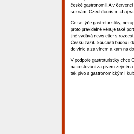
české gastronomii. A v červenci 
seznámí CzechTourism tchaj-wa
Co se týče gastroturistiky, nez
proto pravidelně věnuje také po
jiné vydává newsletter s rozcest
Česku zažít. Součástí budou i d
do vinic a za vínem a kam na do
V podpoře gastroturistiky chce C
na cestování za pivem zejména 
tak pivo s gastronomickými, kul