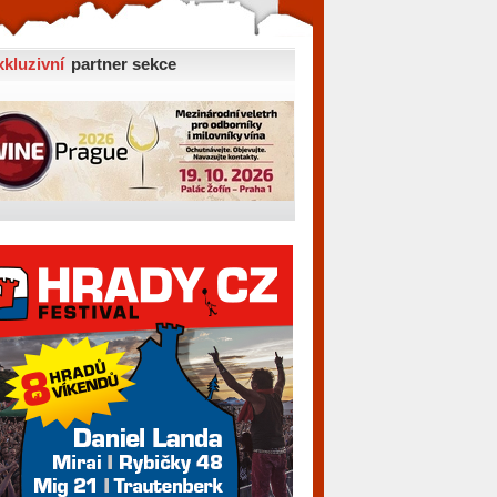
xkluzivní
partner sekce