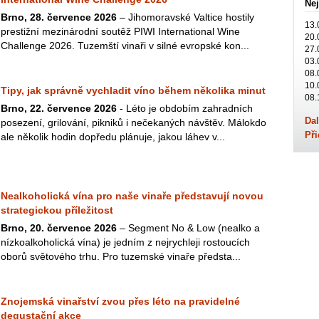
Nej
Brno, 28. července 2026
– Jihomoravské Valtice hostily
13.
prestižní mezinárodní soutěž PIWI International Wine
20.
Challenge 2026. Tuzemští vinaři v silné evropské kon...
27.
03.
08.
10.
Tipy, jak správně vychladit víno během několika minut
08.
Brno, 22. července 2026
- Léto je obdobím zahradních
Dal
posezení, grilování, pikniků i nečekaných návštěv. Málokdo
Při
ale několik hodin dopředu plánuje, jakou láhev v...
Nealkoholická vína pro naše vinaře představují novou
strategickou příležitost
Brno, 20. července 2026
– Segment No & Low (nealko a
nízkoalkoholická vína) je jedním z nejrychleji rostoucích
oborů světového trhu. Pro tuzemské vinaře předsta...
Znojemská vinařství zvou přes léto na pravidelné
degustační akce