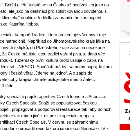
. Britští a irští turisté se na Česko už nedívají jen jako na
ěsto, ale jako na destinaci pro sofistikovanou dovolenou s
í klientelu,” doplňuje ředitelka zahraničního zastoupení
rsko Katarína Hobbs.
 speciální kampaň Tradice, která prezentuje všechny kraje
ce netradičně. Například do Jihomoravského kraje láká na
inných sklípků, do Plzeňského kraje zase na nečekané
že Česko má tisíciletou tradici vaření piva, je daná věc
rodukt. Tuzemský pivní kultura proto usiluje o zápis na
dědictví UNESCO. Součástí má být samotný nápoj, kultura
dy i česká věta: „Jdeme na jedno“. A o zápis do
tě coby krajina chmele usiluje také město Žatec.
 Rijádu.
taky speciální projekt agentury CzechTourism a Asociace
iky Czech Specials. Snaží se popularizovat českou
ojetí, propagovat a podporovat restaurace tak, aby do nich
jektu e tak mimo jiné k dispozici speciální mapa s
ertifikaci Czech Specials. V červnu se zahraničnímu
 podařilo prosadit reportáž pro japonskou Nagasaki TV k