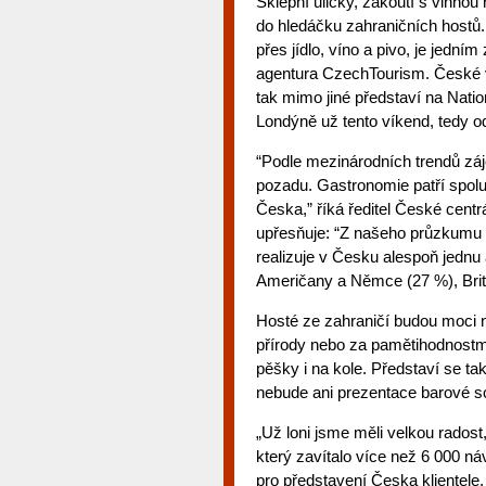
Sklepní uličky, zákoutí s vinnou 
do hledáčku zahraničních hostů. 
přes jídlo, víno a pivo, je jedn
agentura CzechTourism. České vi
tak mimo jiné představí na Natio
Londýně už tento víkend, tedy o
“Podle mezinárodních trendů záj
pozadu. Gastronomie patří spolu
Česka,” říká ředitel České cent
upřesňuje: “Z našeho průzkumu v
realizuje v Česku alespoň jednu 
Američany a Němce (27 %), Brit
Hosté ze zahraničí budou moci na 
přírody nebo za pamětihodnostm
pěšky i na kole. Představí se ta
nebude ani prezentace barové s
„Už loni jsme měli velkou radost
který zavítalo více než 6 000 ná
pro představení Česka klientele,