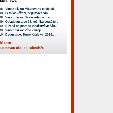
bližší akce
08.
Víno z blízka: Mikulovsko podle Mi..
08.
Letní osvěžení, degustace vín..
08.
Víno z blízka: Salon jede na hrad..
09.
Galadegustace 28. ročníku soutěže ..
09.
Řízená degustace Vinařství Maňák..
09.
Víno z blízka: Víno v kroji..
10.
Degustace: Turné Krále vín 2026..
ší akce
dat novou akci do kalendáře