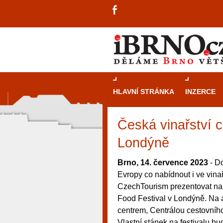
HLAVNÍ STRÁNKA
INZERCE
Česká vinařství c
Londýně
Brno, 14. července 2023
- D
Evropy co nabídnout i ve vina
CzechTourism prezentovat na 
Food Festival v Londýně. Na 
centrem, Centrálou cestovníh
návštěvníky, tak pro příležitostné h
Vlastní stánek na festivalu b