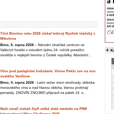
Titul Biovíno roku 2026 získal ledový Ryzlink vlašský z
Mikulova
Brno, 5. srpna 2026
– Národní vinařské centrum ve
Valticích hostilo v minulém týdnu 24. ročník prestižní
K
soutěže o nejlepší biovíno z České republiky. Absolutní...
Víno pod padajícími hvězdami. Vinice Peklo zve na noc
svatého Vavřince
Brno, 4. srpna 2026
- Letní večer mezi vinohrady, sklenka
moravského vína a nad hlavou obloha, kterou protínají
perseidy. ZNOVÍN ZNOJMO připravil na pátek 14. s...
Naši vinaři získali čtyři velké zlaté medaile na PIWI
International Wine Challenge 2026