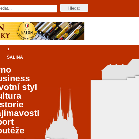
ŠALINA
rno
usiness
votní styl
ltura
storie
jímavosti
port
outěže