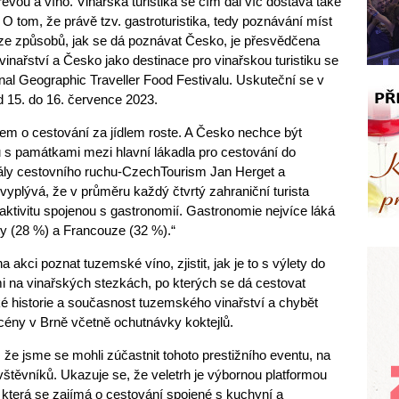
révou a víno. Vinařská turistika se čím dál víc dostává také
O tom, že právě tzv. gastroturistika, tedy poznávání míst
ím ze způsobů, jak se dá poznávat Česko, je přesvědčena
nařství a Česko jako destinace pro vinařskou turistiku se
nal Geographic Traveller Food Festivalu. Uskuteční se v
d 15. do 16. července 2023.
em o cestování za jídlem roste. A Česko nechce být
 s památkami mezi hlavní lákadla pro cestování do
rály cestovního ruchu-CzechTourism Jan Herget a
yplývá, že v průměru každý čtvrtý zahraniční turista
aktivitu spojenou s gastronomií. Gastronomie nejvíce láká
y (28 %) a Francouze (32 %).“
akci poznat tuzemské víno, zjistit, jak je to s výlety do
i na vinařských stezkách, po kterých se dá cestovat
ké historie a současnost tuzemského vinařství a chybět
cény v Brně včetně ochutnávky koktejlů.
, že jsme se mohli zúčastnit tohoto prestižního eventu, na
vštěvníků. Ukazuje se, že veletrh je výbornou platformou
 která se zajímá o cestování spojené s kuchyní a