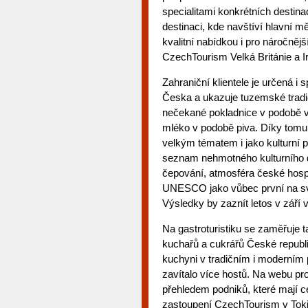
specialitami konkrétních destinací
destinaci, kde navštíví hlavní m
kvalitní nabídkou i pro náročnějš
CzechTourism Velká Británie a I
Zahraniční klientele je určená i
Česka a ukazuje tuzemské tradi
nečekané pokladnice v podobě v
mléko v podobě piva. Díky tomu, 
velkým tématem i jako kulturní p
seznam nehmotného kulturního 
čepování, atmosféra české hospo
UNESCO jako vůbec první na svě
Výsledky by zaznít letos v září v
Na gastroturistiku se zaměřuje 
kuchařů a cukrářů České republ
kuchyni v tradičním i moderním p
zavítalo více hostů. Na webu pro
přehledem podniků, které mají c
zastoupení CzechTourism v Tokiu