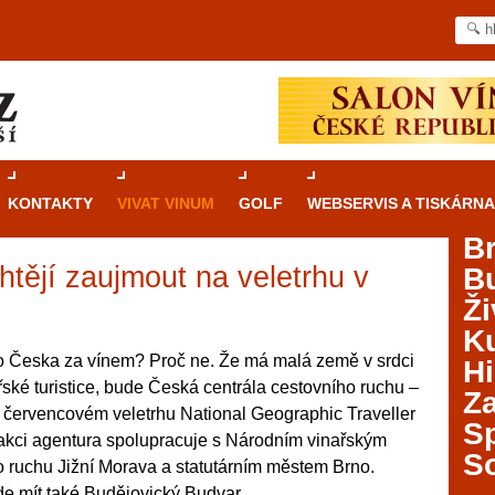
KONTAKTY
VIVAT VINUM
GOLF
WEBSERVIS A TISKÁRNA
B
htějí zaujmout na veletrhu v
B
Průvodce
kasinovými hrami v Brně: Od
Ži
rulety po video automaty
Ku
Brno je městem známým pro zajímavé památky, skvělé
o Česka za vínem? Proč ne. Že má malá země v srdci
Hi
restaurace, divadla a univerzity. Mimo jiné je ale také
řské turistice, bude Česká centrála cestovního ruchu –
Za
místem, kde si můžete legálně a bezpečně vyzkoušet
červencovém veletrhu National Geographic Traveller
různé kasinové hry. V neustále kvetoucí moravské
S
akci agentura spolupracuje s Národním vinařským
metropoli naleznete širokou nabídku her od klasické
S
o ruchu Jižní Morava a statutárním městem Brno.
rulety až po moderní automaty jak pro pravidelné
ráče. V...
ude mít také Budějovický Budvar.