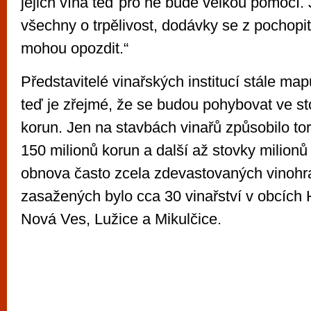
jejich vína teď pro ně bude velkou pomocí.
všechny o trpělivost, dodávky se z pochop
mohou opozdit.“
Představitelé vinařských institucí stále map
teď je zřejmé, že se budou pohybovat ve s
korun. Jen na stavbách vinařů způsobilo t
150 milionů korun a další až stovky milionů
obnova často zcela zdevastovaných vinohr
zasažených bylo cca 30 vinařství v obcích
Nová Ves, Lužice a Mikulčice.