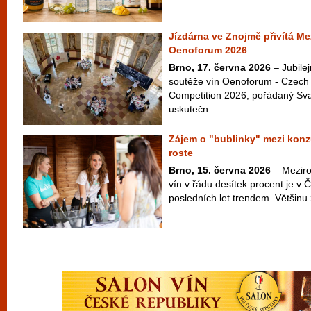
Jízdárna ve Znojmě přivítá Me
Oenoforum 2026
Brno, 17. června 2026
– Jubilej
soutěže vín Oenoforum - Czech 
Competition 2026, pořádaný Sv
uskutečn...
Zájem o "bublinky" mezi konz
roste
Brno, 15. června 2026
– Meziroč
vín v řádu desítek procent je v 
posledních let trendem. Většinu z