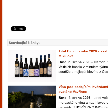
Související články:
Titul Biovíno roku 2026 získal
Mikulova
Brno, 5. srpna 2026
– Národní 
Valticích hostilo v minulém týdnu
soutěže o nejlepší biovíno z Česk
Víno pod padajícími hvězdami
svatého Vavřince
Brno, 4. srpna 2026
- Letní več
moravského vína a nad hlavou ob
perseidy. ZNOVÍN ZNOJMO připra