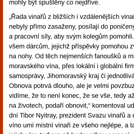
mohly být spuštěny co nejdříve.
„Řada vinařů z bližších i vzdálenějších vina
nebyly přímo zasaženy, posílají do poničen
a pracovní síly, aby svým kolegům pomohli. 
všem dárcům, jejichž příspěvky pomohou 
na nohy. Od těch nejmenších fanoušků a m
moravského vína, přes lokální i globální fir
samosprávy, Jihomoravský kraj či jednotlivá
Obnova potrvá dlouho, ale je velmi povzbuz
vidíme, že to není konec, že se vše, tedy až
na životech, podaří obnovit,“ komentoval ud
dní Tibor Nyitray, prezident Svazu vinařů a 
víno umí místní vinaři ze všeho nejlépe, a 