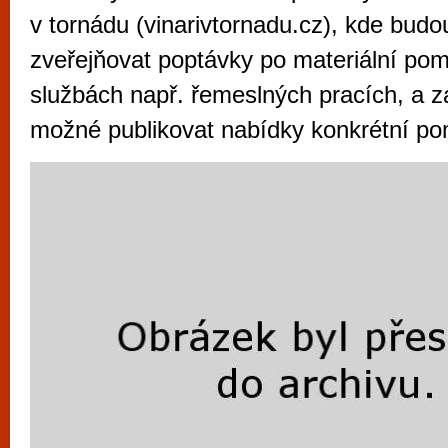
vyzkoušet různé kasinové hry. V neustál
v tornádu (vinarivtornadu.cz), kde budo
metropoli naleznete širokou nabídku her o
zveřejňovat poptávky po materiální po
po moderní automaty jak pro pravidelné n
službách např. řemeslných pracích, a 
příležitostné hráče. V...
možné publikovat nabídky konkrétní po