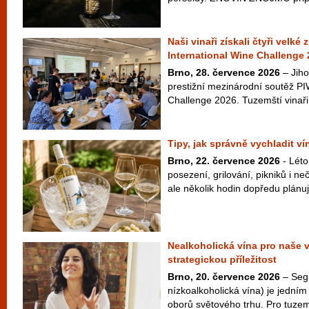
Naši vinaři získali čtyři velké
International Wine Challenge
Brno, 28. července 2026
– Jiho
prestižní mezinárodní soutěž PI
Challenge 2026. Tuzemští vinaři 
Tipy, jak správně vychladit v
Brno, 22. července 2026
- Léto
posezení, grilování, pikniků i 
ale několik hodin dopředu plánuje
Nealkoholická vína pro naše 
strategickou příležitost
Brno, 20. července 2026
– Seg
nízkoalkoholická vína) je jedním 
oborů světového trhu. Pro tuzem