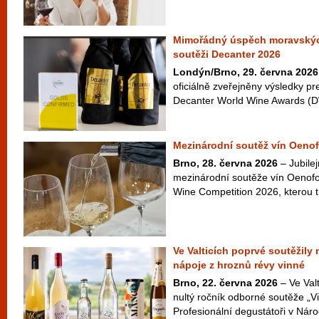
Mimořádný úspěch moravskýc
soutěži Decanter 2026
Londýn/Brno, 29. června 2026
oficiálně zveřejněny výsledky pr
Decanter World Wine Awards (D
Mezinárodní soutěž vín Oenof
Brno, 28. června 2026
– Jubilej
mezinárodní soutěže vín Oenofo
Wine Competition 2026, kterou t
Ve Valticích poprvé soutěžily
nápoje z hroznů révy vinné
Brno, 22. června 2026
– Ve Valt
nultý ročník odborné soutěže „Vi
Profesionální degustátoři v Náro