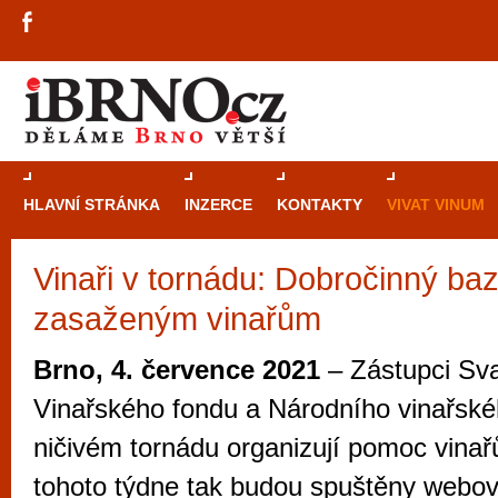
HLAVNÍ STRÁNKA
INZERCE
KONTAKTY
VIVAT VINUM
Vinaři v tornádu: Dobročinný b
Průvodce
kasi
zasaženým vinařům
Brně: Od rulet
automaty
Brno, 4. července 2021
– Zástupci Sva
Brno je měs
Vinařského fondu a Národního vinařské
zajímavé p
ničivém tornádu organizují pomoc vina
restaurace, div
tohoto týdne tak budou spuštěny webové
Mimo jiné je ale také místem, kde si můžet