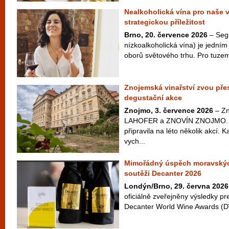
Nealkoholická vína pro naše 
strategickou příležitost
Brno, 20. července 2026
– Seg
nízkoalkoholická vína) je jedním 
oborů světového trhu. Pro tuzem
Znojemská vinařství zvou přes
degustační akce
Znojmo, 3. července 2026
– Zn
LAHOFER a ZNOVÍN ZNOJMO. Ta
připravila na léto několik akcí. 
vych...
Mimořádný úspěch moravskýc
soutěži Decanter 2026
Londýn/Brno, 29. června 2026
oficiálně zveřejněny výsledky pr
Decanter World Wine Awards (D