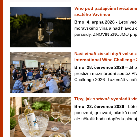
Víno pod padajícími hvězdami
svatého Vavřince
Brno, 4. srpna 2026
- Letní več
moravského vína a nad hlavou ob
perseidy. ZNOVÍN ZNOJMO připra
Naši vinaři získali čtyři velké
International Wine Challenge
Brno, 28. července 2026
– Jiho
prestižní mezinárodní soutěž PI
Challenge 2026. Tuzemští vinaři 
Tipy, jak správně vychladit v
Brno, 22. července 2026
- Léto
posezení, grilování, pikniků i 
ale několik hodin dopředu plánuje