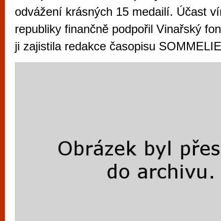
vyzkoušet různé kasinové hry. V neustál
odvážení krásných 15 medailí. Účast v
metropoli naleznete širokou nabídku her o
republiky finančně podpořil Vinařský fo
po moderní automaty jak pro pravidelné n
ji zajistila redakce časopisu SOMMELI
příležitostné hráče. V...