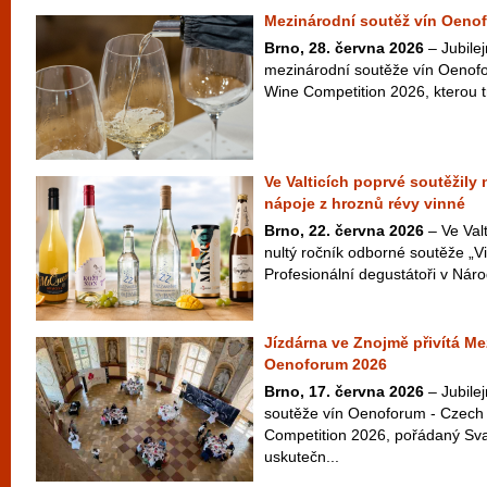
Mezinárodní soutěž vín Oenof
Brno, 28. června 2026
– Jubilej
mezinárodní soutěže vín Oenofo
Wine Competition 2026, kterou t
Ve Valticích poprvé soutěžily
nápoje z hroznů révy vinné
Brno, 22. června 2026
– Ve Valt
nultý ročník odborné soutěže „Vi
Profesionální degustátoři v Náro
Jízdárna ve Znojmě přivítá Me
Oenoforum 2026
Brno, 17. června 2026
– Jubilej
soutěže vín Oenoforum - Czech 
Competition 2026, pořádaný Sv
uskutečn...