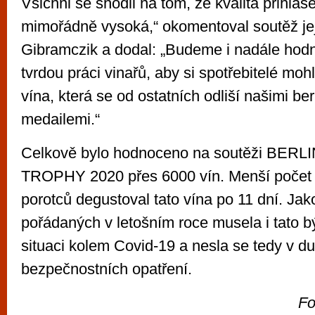
Všichni se shodli na tom, že kvalita přihláš
mimořádně vysoká,“ okomentoval soutěž jej
Gibramczik a dodal: „Budeme i nadále hodn
tvrdou práci vinařů, aby si spotřebitelé mohli
vína, která se od ostatních odliší našimi be
medailemi.“
Celkově bylo hodnoceno na soutěži BER
TROPHY 2020 přes 6000 vín. Menší počet
porotců degustoval tato vína po 11 dní. Jak
pořádaných v letošním roce musela i tato b
situaci kolem Covid-19 a nesla se tedy v 
bezpečnostních opatření.
Fo