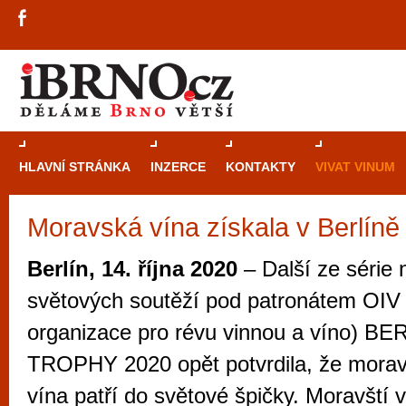
HLAVNÍ STRÁNKA
INZERCE
KONTAKTY
VIVAT VINUM
Moravská vína získala v Berlíně
Průvodce
kasi
Brně: Od rulet
Berlín, 14. října 2020
– Další ze série 
automaty
světových soutěží pod patronátem OIV
Brno je měs
organizace pro révu vinnou a víno) 
zajímavé p
TROPHY 2020 opět potvrdila, že mora
restaurace, div
vína patří do světové špičky. Moravští vi
Mimo jiné je ale také místem, kde si můžet