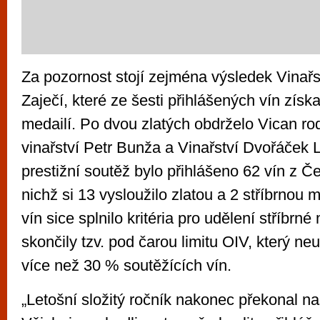
Za pozornost stojí zejména výsledek Vinařs
Zaječí, které ze šesti přihlášených vín získa
medailí. Po dvou zlatých obdrželo Vican rod
vinařství Petr Bunža a Vinařství Dvořáček 
prestižní soutěž bylo přihlášeno 62 vín z Če
nichž si 13 vysloužilo zlatou a 2 stříbrnou m
vín sice splnilo kritéria pro udělení stříbrné
skončily tzv. pod čarou limitu OIV, který n
více než 30 % soutěžících vín.
„Letošní složitý ročník nakonec překonal n