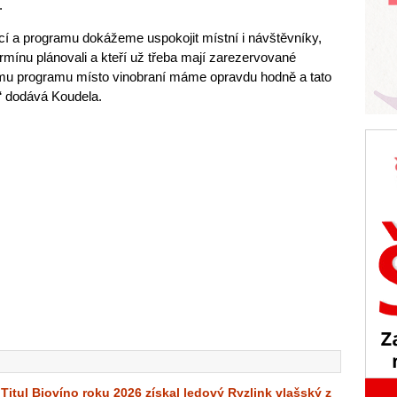
.
cí a programu dokážeme uspokojit místní i návštěvníky,
rmínu plánovali a kteří už třeba mají zarezervované
nímu programu místo vinobraní máme opravdu hodně a tato
“ dodává Koudela.
Titul Biovíno roku 2026 získal ledový Ryzlink vlašský z