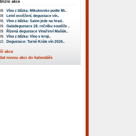
bližší akce
08.
Víno z blízka: Mikulovsko podle Mi..
08.
Letní osvěžení, degustace vín..
08.
Víno z blízka: Salon jede na hrad..
09.
Galadegustace 28. ročníku soutěže ..
09.
Řízená degustace Vinařství Maňák..
09.
Víno z blízka: Víno v kroji..
10.
Degustace: Turné Krále vín 2026..
ší akce
dat novou akci do kalendáře