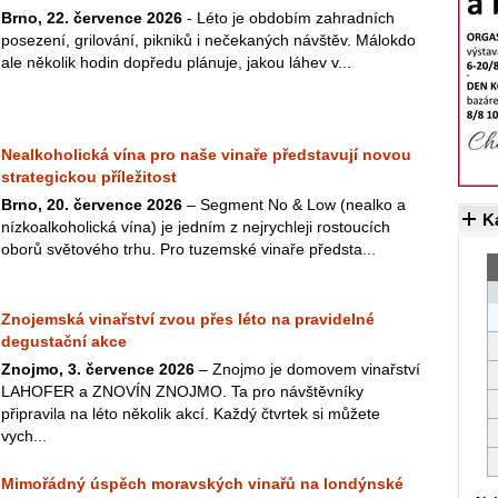
Brno, 22. července 2026
- Léto je obdobím zahradních
posezení, grilování, pikniků i nečekaných návštěv. Málokdo
ale několik hodin dopředu plánuje, jakou láhev v...
Nealkoholická vína pro naše vinaře představují novou
strategickou příležitost
Brno, 20. července 2026
– Segment No & Low (nealko a
K
nízkoalkoholická vína) je jedním z nejrychleji rostoucích
oborů světového trhu. Pro tuzemské vinaře předsta...
Znojemská vinařství zvou přes léto na pravidelné
degustační akce
Znojmo, 3. července 2026
– Znojmo je domovem vinařství
LAHOFER a ZNOVÍN ZNOJMO. Ta pro návštěvníky
připravila na léto několik akcí. Každý čtvrtek si můžete
vych...
Mimořádný úspěch moravských vinařů na londýnské