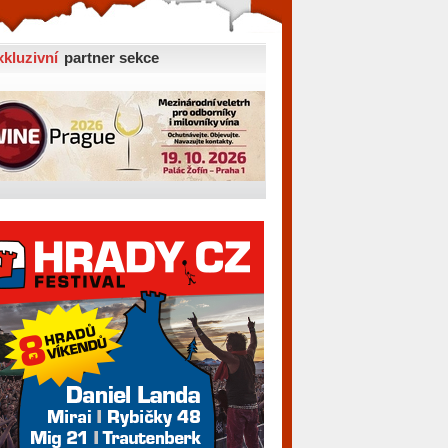
xkluzivní
partner sekce