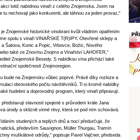
akcí totiž nabídnou vinaři z celého Znojemska. Jsem na
e tu nechovají jako konkurenti, ale táhnou za jeden provaz,“
ko je Znojemské historické vinobraní kvůli vládním opatřením
me spolu s vinaři VINAŘSKÉ T(R)IPY. Otevřené sklepy a
c a Šatova, Konic a Popic, Vrbovce, Božic, Nového
 nebo také ze Znovínu Znojmo a Vinařství LAHOFER,“
ředitel Znojemské Besedy. S nabídkou vína přichází také
stinační společností Znojmoregion.
u bude na Znojemsku vůbec poprvé. Právě díky rozloze a
ulaci obrovského počtu návštěvníků. Ti si kromě nabídky
aké hudební a doprovodný program, který vinaři připravují.
 představují slavnosti spojené s průvodem krále Jana
va úrody a sklizně vinné révy, která se pod ním schovává.
střídáním studených a teplých dnů a nocí předurčuje, že
omatická, především Sauvignon, Müller Thurgau, Tramín
echny muškátové odrůdy,“ popisuje Pavel Vajčner, předseda