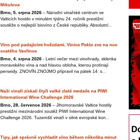
Mikulova
Brno, 5. srpna 2026
– Národní vinařské centrum ve
Valticích hostilo v minulém týdnu 24. ročník prestižní
soutěže o nejlepší biovíno z České republiky. Absolutní...
Víno pod padajícími hvězdami. Vinice Peklo zve na noc
svatého Vavřince
Brno, 4. srpna 2026
- Letní večer mezi vinohrady, sklenka
moravského vína a nad hlavou obloha, kterou protínají
perseidy. ZNOVÍN ZNOJMO připravil na pátek 14. s...
Naši vinaři získali čtyři velké zlaté medaile na PIWI
International Wine Challenge 2026
Brno, 28. července 2026
– Jihomoravské Valtice hostily
prestižní mezinárodní soutěž PIWI International Wine
Challenge 2026. Tuzemští vinaři v silné evropské kon...
Tipy, jak správně vychladit víno během několika minut