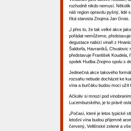
rozhodně nikdo nemusí. Několik 
náš region opravdu pyšný, lidé s
říká starosta Znojma Jan Grois.
„I přes to, že tak velké akce ja
pořádat nemůžeme, představuje
degustace nabízí vinaři z Hnani
Šaldorfa, Havraníků, Chvalovic
představuje František Koudela, 
spolek Hudba Znojmo spolu s de
Jedinečná akce takového formát
rozsahu nebude docházet ke kum
vína a burčáku budou moci užít t
Ačkoliv si mnozí pod vinobraním
Lucemburského, je to právě osla
„Počasí, které je letos typické 
letošní vína budou příjemně ar
červený, Veltlínské zelené a vš