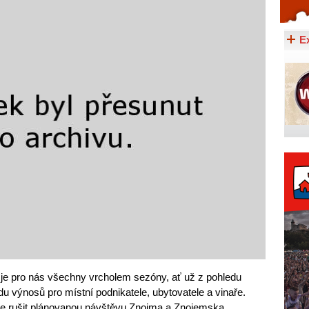
Celý článek...
E
 je pro nás všechny vrcholem sezóny, ať už z pohledu
u výnosů pro místní podnikatele, ubytovatele a vinaře.
ale rušit plánovanou návštěvu Znojma a Znojemska