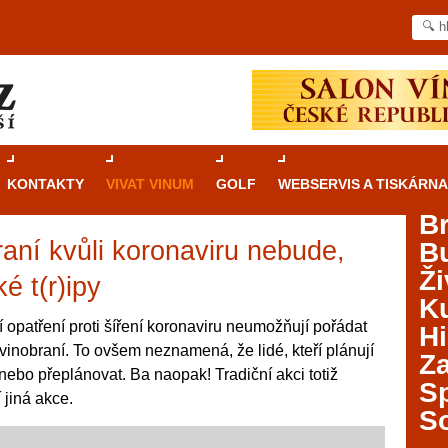
KONTAKTY
VIVAT VINUM
GOLF
WEBSERVIS A TISKÁRNA
B
aní kvůli koronaviru nebude,
B
Průvodce
kasinovými hrami v Brně: Od
Ži
rulety po video automaty
é t(r)ipy
Ku
Brno je městem známým pro zajímavé památky, skvělé
í opatření proti šíření koronaviru neumožňují pořádat
Hi
restaurace, divadla a univerzity. Mimo jiné je ale také
vinobraní. To ovšem neznamená, že lidé, kteří plánují
Za
místem, kde si můžete legálně a bezpečně vyzkoušet
 nebo přeplánovat. Ba naopak! Tradiční akci totiž
různé kasinové hry. V neustále kvetoucí moravské
S
 jiná akce.
metropoli naleznete širokou nabídku her od klasické
S
rulety až po moderní automaty jak pro pravidelné
ráče. V...