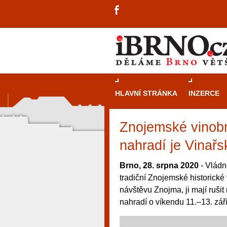
HLAVNÍ STRÁNKA
INZERCE
Znojemské vinobr
nahradí je Vinařsk
Brno, 28. srpna 2020
- Vládn
tradiční Znojemské historické 
návštěvu Znojma, ji mají rušit
nahradí o víkendu 11.–13. září
návštěvníky, tak pro příležitostné h