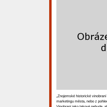
„Znojemské historické vinobraní
marketingu města, nebo z pohled
Vinobraní jako takové nebude, 