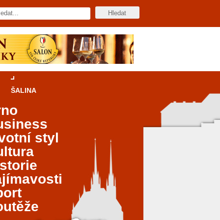
ŠALINA
rno
usiness
votní styl
ltura
storie
jímavosti
port
outěže