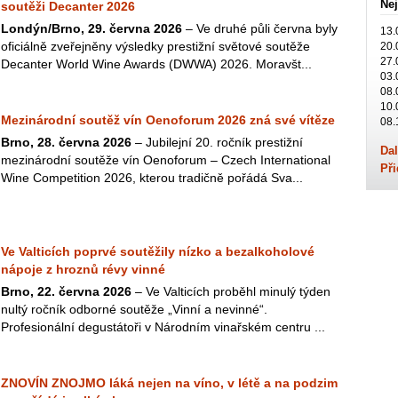
Nej
soutěži Decanter 2026
Londýn/Brno, 29. června 2026
– Ve druhé půli června byly
13.
oficiálně zveřejněny výsledky prestižní světové soutěže
20.
27.
Decanter World Wine Awards (DWWA) 2026. Moravšt...
03.
08.
10.
Mezinárodní soutěž vín Oenoforum 2026 zná své vítěze
08.
Brno, 28. června 2026
– Jubilejní 20. ročník prestižní
Dal
mezinárodní soutěže vín Oenoforum – Czech International
Při
Wine Competition 2026, kterou tradičně pořádá Sva...
Ve Valticích poprvé soutěžily nízko a bezalkoholové
nápoje z hroznů révy vinné
Brno, 22. června 2026
– Ve Valticích proběhl minulý týden
nultý ročník odborné soutěže „Vinní a nevinné“.
Profesionální degustátoři v Národním vinařském centru ...
ZNOVÍN ZNOJMO láká nejen na víno, v létě a na podzim