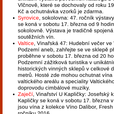
Vlčnově, které se dochovaly od roku 19
Kč a ochutnávka vzorků je zdarma.
Syrovice
, sokolovna: 47. ročník výstavy
se koná v sobotu 17. března od 9 hodin
sokolovně. Výstava je tradičně spojen
soutěžních vín.
Valtice
, Vinařská 47: Hudební večer ve
Podzemí aneb, zahřejte se ve sklepě př
proběhne v sobotu 17. března od 20 hod
Podzemní zážitková turistika v unikátní
historických vinných sklepů v celkové 
metrů. Hosté zde mohou ochutnat vína
valtického areálu a speciality Valtické
doprovodu cimbálové muziky.
Zaječí
, Vinařství U Kapličky: Josefský k
Kapličky se koná v sobotu 17. března v
jsou vína z kolekce Víno Dalibor, Fresh
ročníku 2016.