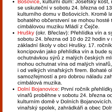
Bošovice
, kulturní dům: Josefský košt, 
se uskuteční v sobotu 24. března od 13
kulturního domu v Bošovicích. Kromě l
bohatého občerstvení se mohou hosté t
cimbálovou muziku Mládí z Čejče.
Hrušky
(okr. Břeclav): Přehlídka vín a 
sobotu 24. března od 10 do 22 hodin v 
základní školy v obci Hrušky. 17. ročník
koncipován jako přehlídka vín a bude s
ochutnávkou sýrů z malých českých ml
mohou ochutnat vína od malých vinařů,
i od velkých vinařských firem. Bohaté o
samozřejmostí a pro dobrou náladu za
cimbálová muzika.
Dolní Bojanovice
: První ročník přehlídk
vinařů proběhne v sobotu 24. března o
kulturním domě v Dolních Bojanovicích
vinařský spolek, zahrádkáři a obec Dol