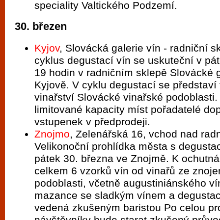
speciality Valtického Podzemí.
30. březen
Kyjov
, Slovácká galerie vín - radniční s
cyklus degustací vín se uskuteční v pá
19 hodin v radničním sklepě Slovácké g
Kyjově. V cyklu degustací se představí
vinařství Slovácké vinařské podoblasti
limitované kapacity míst pořadatelé do
vstupenek v předprodeji.
Znojmo
, Zelenářská 16, vchod nad radn
Velikonoční prohlídka města s degustac
pátek 30. března ve Znojmě. K ochutnán
celkem 6 vzorků vín od vinařů ze znoj
podoblasti, včetně augustiniánského ví
mazance se sladkým vínem a degustac
vedená zkušeným baristou Po celou pro
návštěvníky bude starat zkušený průvo