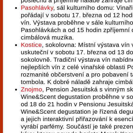
poslechu a příjemné náladě zahraje ci
Pasohlávky
, sál kulturního domu: Vinař
pořádají v sobotu 17. března od 12 hodi
vín. Výstava proběhne v sále kulturníh
Pasohlávkách a od 15 hodin zpříjemní
cimbálová muzika.
Kostice
, sokolovna: Místní výstava vín 
uskuteční v sobotu 17. března od 13 do
sokolovně. Tradiční výstava vín nabíd
nejlepších vín z celé vinařské oblasti Po
rozmanité občerstvení a pro pobavení 
tombola. K dobré náladě zahraje cimbá
Znojmo
, Pension Jesuitská s vinným s
Wine&Scent degustation proběhne v so
od 18 do 21 hodin v Pensionu Jesuitsk
Wine&Scent degustation je řízená degu
a jejich interaktivní přiřazování k esen
vyrábí parfémy. Součástí je také preze