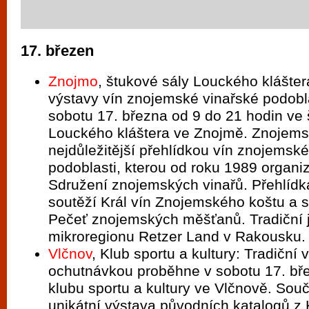
17. březen
Znojmo
, štukové sály Louckého klášter
výstavy vín znojemské vinařské podobl
sobotu 17. března od 9 do 21 hodin ve
Louckého kláštera ve Znojmě. Znojemsk
nejdůležitější přehlídkou vín znojemské
podoblasti, kterou od roku 1989 organi
Sdružení znojemských vinařů. Přehlídka
soutěží Král vín Znojemského koštu a s
Pečeť znojemských měšťanů. Tradiční j
mikroregionu Retzer Land v Rakousku.
Vlčnov
, Klub sportu a kultury: Tradiční 
ochutnávkou proběhne v sobotu 17. bř
klubu sportu a kultury ve Vlčnově. Souč
unikátní výstava původních katalogů z 