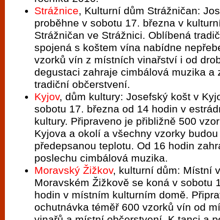
Strážnice
, Kulturní dům Strážničan: Jo
proběhne v sobotu 17. března v kultur
Strážničan ve Strážnici. Oblíbená tradi
spojená s koštem vína nabídne nepřeb
vzorků vín z místních vinařství i od dro
degustaci zahraje cimbálová muzika a z
tradiční občerstvení.
Kyjov
, dům kultury: Josefský košt v Ky
sobotu 17. března od 14 hodin v estrá
kultury. Připraveno je přibližně 500 vzo
Kyjova a okolí a všechny vzorky budou
předepsanou teplotu. Od 16 hodin zahra
poslechu cimbálová muzika.
Moravský Žižkov
, kulturní dům: Místní 
Moravském Žižkově se koná v sobotu 1
hodin v místním kulturním domě. Připra
ochutnávka téměř 600 vzorků vín od mí
vinařů a místní občerstvení. K tanci a 