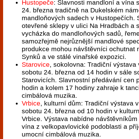
Hustopeče
: Slavnosti mandloní a vína 
24. března tradičně na Dukelském námě
mandloňových sadech v Hustopečích. S
otevřené sklepy v ulici Na Hradbách a s
vycházka do mandloňových sadů, řeme
samozřejmě nejrůznější mandlové specia
produkce mohou návštěvníci ochutnat 
Synků a ve stálé vinařské expozici.
Starovice
, sokolovna: Tradiční výstava 
sobotu 24. března od 14 hodin v sále s
Starovicích. Slavnostní předávání cen 
hodin a kolem 17 hodiny zahraje k tanc
cimbálová muzika.
Vrbice
, kulturní dům: Tradiční výstava 
sobotu 24. března od 10 hodin v kultur
Vrbice. Výstava nabídne návštěvníkům
vína z velkopavlovické podoblasti a p
umocní cimbálová muzika.