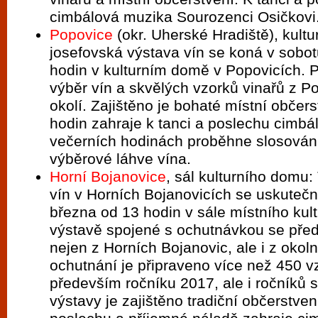
cimbálová muzika Sourozenci Osičkovi
Popovice
(okr. Uherské Hradiště), kultu
josefovská výstava vín se koná v sobot
hodin v kulturním domě v Popovicích. P
výběr vín a skvělých vzorků vinařů z P
okolí. Zajištěno je bohaté místní občer
hodin zahraje k tanci a poslechu cimbá
večerních hodinách proběhne slosován
výběrové láhve vína.
Horní Bojanovice
, sál kulturního domu:
vín v Horních Bojanovicích se uskutečn
března od 13 hodin v sále místního kul
výstavě spojené s ochutnávkou se před
nejen z Horních Bojanovic, ale i z okoln
ochutnání je připraveno více než 450 v
především ročníku 2017, ale i ročníků 
výstavy je zajištěno tradiční občerstvení