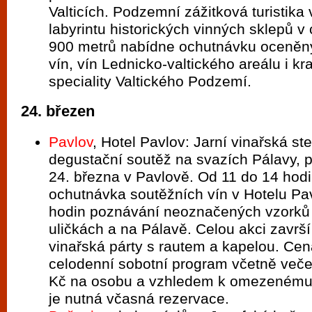
Valticích. Podzemní zážitková turistika
labyrintu historických vinných sklepů v
900 metrů nabídne ochutnávku oceněný
vín, vín Lednicko-valtického areálu i k
speciality Valtického Podzemí.
24. březen
Pavlov
, Hotel Pavlov: Jarní vinařská s
degustační soutěž na svazích Pálavy, 
24. března v Pavlově. Od 11 do 14 hod
ochutnávka soutěžních vín v Hotelu Pa
hodin poznávání neoznačených vzorků 
uličkách a na Pálavě. Celou akci završí
vinařská párty s rautem a kapelou. Ce
celodenní sobotní program včetně veče
Kč na osobu a vzhledem k omezenému 
je nutná včasná rezervace.