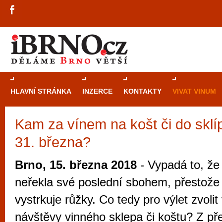
HLAVNÍ STRÁNKA
INZERCE
KONTAKTY
VIVAT VINUM
Kam za vínem na košt či do sklí
Průvodce
kasi
31. března?
Brně: Od rulet
automaty
Brno, 15. března 2018
- Vypadá to, že
Brno je měs
neřekla své poslední sbohem, přestože 
zajímavé p
vystrkuje růžky. Co tedy pro výlet zvolit
restaurace, div
návštěvy vinného sklepa či koštu? Z př
Mimo jiné je ale také místem, kde si můžet