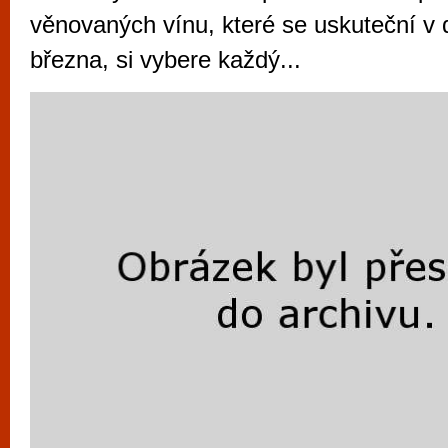
vyzkoušet různé kasinové hry. V neustál
věnovaných vínu, které se uskuteční v 
metropoli naleznete širokou nabídku her o
března, si vybere každý...
po moderní automaty jak pro pravidelné n
příležitostné hráče. V...