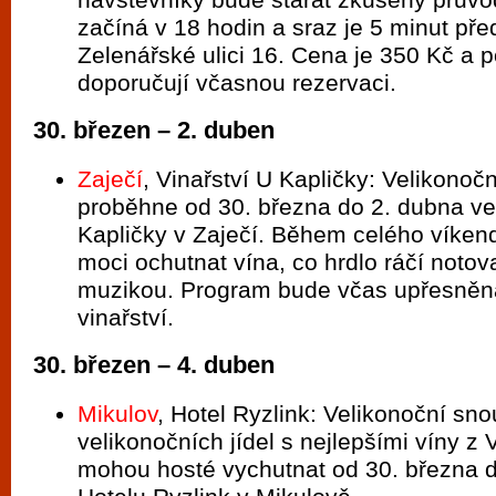
začíná v 18 hodin a sraz je 5 minut př
Zelenářské ulici 16. Cena je 350 Kč a 
doporučují včasnou rezervaci.
30. březen – 2. duben
Zaječí
, Vinařství U Kapličky: Velikonočn
proběhne od 30. března do 2. dubna ve
Kapličky v Zaječí. Během celého víken
moci ochutnat vína, co hrdlo ráčí notov
muzikou. Program bude včas upřesněn
vinařství.
30. březen – 4. duben
Mikulov
, Hotel Ryzlink: Velikonoční sno
velikonočních jídel s nejlepšími víny z V
mohou hosté vychutnat od 30. března d