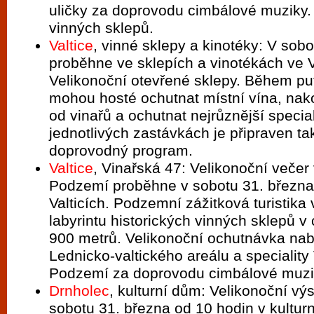
uličky za doprovodu cimbálové muziky.
vinných sklepů.
Valtice
, vinné sklepy a kinotéky: V sob
proběhne ve sklepích a vinotékách ve V
Velikonoční otevřené sklepy. Během pu
mohou hosté ochutnat místní vína, nak
od vinařů a ochutnat nejrůznější special
jednotlivých zastávkách je připraven t
doprovodný program.
Valtice
, Vinařská 47: Velikonoční večer
Podzemí proběhne v sobotu 31. března
Valticích. Podzemní zážitková turistika
labyrintu historických vinných sklepů v
900 metrů. Velikonoční ochutnávka nab
Lednicko-valtického areálu a speciality
Podzemí za doprovodu cimbálové muzi
Drnholec
, kulturní dům: Velikonoční vý
sobotu 31. března od 10 hodin v kultur