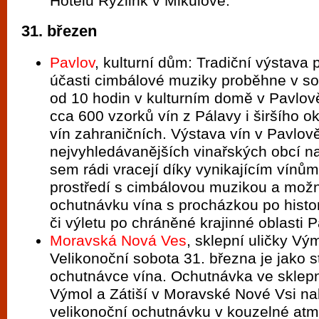
Hotelu Ryzlink v Mikulově.
31. březen
Pavlov
, kulturní dům: Tradiční výstava
účasti cimbálové muziky proběhne v so
od 10 hodin v kulturním domě v Pavlov
cca 600 vzorků vín z Pálavy i širšího ok
vín zahraničních. Výstava vín v Pavlově
nejvyhledávanějších vinařských obcí n
sem rádi vracejí díky vynikajícím vínů
prostředí s cimbálovou muzikou a možno
ochutnávku vína s procházkou po histor
či výletu po chráněné krajinné oblasti 
Moravská Nová Ves
, sklepní uličky Vým
Velikonoční sobota 31. března je jako s
ochutnávce vína. Ochutnávka ve sklepn
Výmol a Zátiší v Moravské Nové Vsi na
velikonoční ochutnávku v kouzelné atm