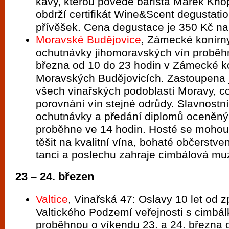
kávy, kterou povede barista Marek Kno
obdrží certifikát Wine&Scent degustatio
přívěšek. Cena degustace je 350 Kč na
Moravské Budějovice
, Zámecké konírny
ochutnávky jihomoravských vín proběh
března od 10 do 23 hodin v Zámecké k
Moravských Budějovicích. Zastoupena 
všech vinařských podoblastí Moravy, 
porovnání vín stejné odrůdy. Slavnostn
ochutnávky a předání diplomů oceněn
proběhne ve 14 hodin. Hosté se mohou
těšit na kvalitní vína, bohaté občerstve
tanci a poslechu zahraje cimbálová mu
23 – 24. březen
Valtice
, Vinařská 47: Oslavy 10 let od 
Valtického Podzemí veřejnosti s cimbá
proběhnou o víkendu 23. a 24. března 