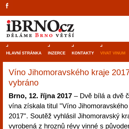
HLAVNÍ STRÁNKA
INZERCE
KONTAKTY
VIVAT VINUM
Víno Jihomoravského kraje 2017
Průvodce
kasi
vybráno
Brně: Od rulet
automaty
Brno, 12. října 2017
– Dvě bílá a dvě 
Brno je měs
vína získala titul "Víno Jihomoravského
zajímavé p
2017". Soutěž vyhlásil Jihomoravský kra
restaurace, div
vyrobená z hroznů révy vinné s původe
Mimo jiné je ale také místem, kde si můžet