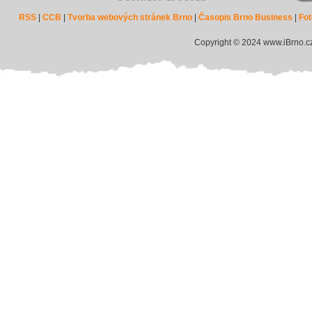
RSS
|
CCB
|
Tvorba webových stránek Brno
|
Časopis Brno Business
|
Fot
Copyright © 2024 www.iBrno.c