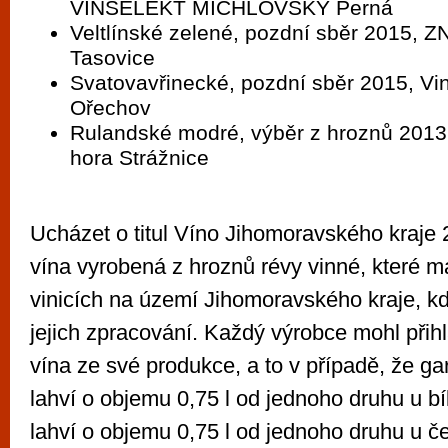
VINSELEKT MICHLOVSKÝ Perná
Veltlínské zelené, pozdní sběr 2015
Tasovice
Svatovavřinecké, pozdní sběr 2015, V
Ořechov
Rulandské modré, výběr z hroznů 2013,
hora Strážnice
Ucházet o titul Víno Jihomoravského kraje
vína vyrobená z hroznů révy vinné, které m
vinicích na území Jihomoravského kraje, k
jejich zpracování. Každý výrobce mohl přih
vína ze své produkce, a to v případě, že g
lahví o objemu 0,75 l od jednoho druhu u bí
lahví o objemu 0,75 l od jednoho druhu u č