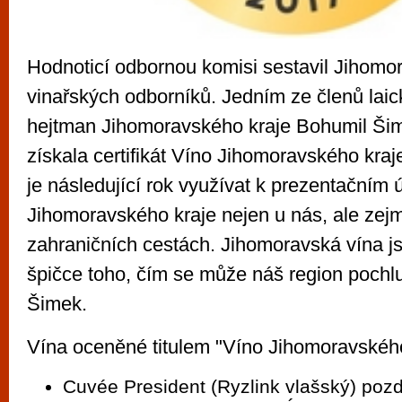
Hodnoticí odbornou komisi sestavil Jihomor
vinařských odborníků. Jedním ze členů laic
hejtman Jihomoravského kraje Bohumil Šim
získala certifikát Víno Jihomoravského kr
je následující rok využívat k prezentačním
Jihomoravského kraje nejen u nás, ale zej
zahraničních cestách. Jihomoravská vína j
špičce toho, čím se může náš region pochlub
Šimek.
Vína oceněné titulem "Víno Jihomoravského
Cuvée President (Ryzlink vlašský) pozd