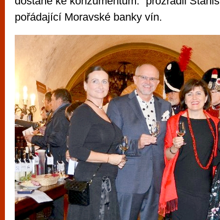
dostane ke konzumentům.“ prozradil Stanis
pořádající Moravské banky vín.