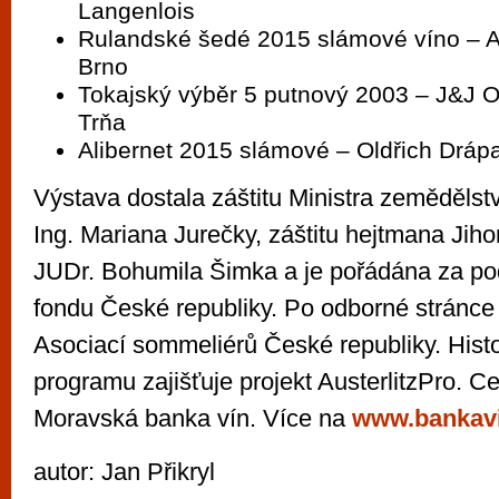
Langenlois
Rulandské šedé 2015 slámové víno – Aus
Brno
Tokajský výběr 5 putnový 2003 – J&J O
Trňa
Alibernet 2015 slámové – Oldřich Drápa
Výstava dostala záštitu Ministra zemědělst
Ing. Mariana Jurečky, záštitu hejtmana Jih
JUDr. Bohumila Šimka a je pořádána za po
fondu České republiky. Po odborné stránce 
Asociací sommeliérů České republiky. Histo
programu zajišťuje projekt AusterlitzPro. C
Moravská banka vín. Více na
www.bankavi
autor: Jan Přikryl