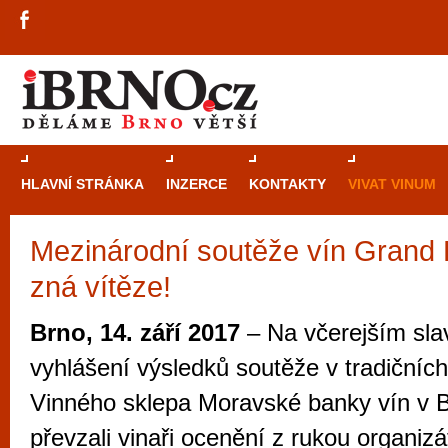
HLAVNÍ STRÁNKA
INZERCE
KONTAKTY
VIVAT VINUM
Mezinárodní soutěže vín Grand P
Průvodce
kasi
zná vítěze!
Brně: Od rulet
automaty
Brno, 14. září 2017
– Na včerejším sla
Brno je měs
vyhlášení výsledků soutěže v tradičníc
zajímavé p
Vinného sklepa Moravské banky vín v B
restaurace, div
převzali vinaři ocenění z rukou organizá
Mimo jiné je ale také místem, kde si můžet