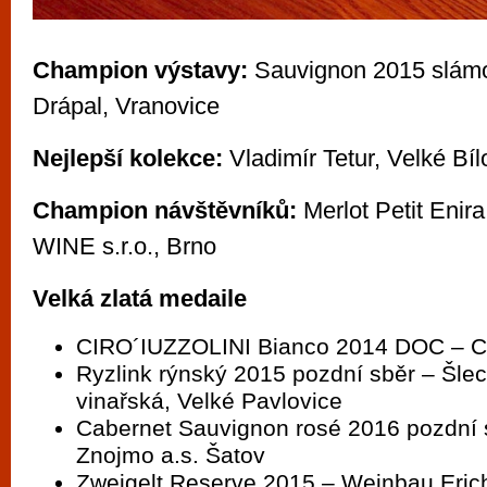
Champion výstavy:
Sauvignon 2015 slámo
Drápal, Vranovice
Nejlepší kolekce:
Vladimír Tetur, Velké Bíl
Champion návštěvníků:
Merlot Petit Eni
WINE s.r.o., Brno
Velká zlatá medaile
CIRO´IUZZOLINI Bianco 2014 DOC – Chu
Ryzlink rýnský 2015 pozdní sběr – Šlech
vinařská, Velké Pavlovice
Cabernet Sauvignon rosé 2016 pozdní 
Znojmo a.s. Šatov
Zweigelt Reserve 2015 – Weinbau Eric