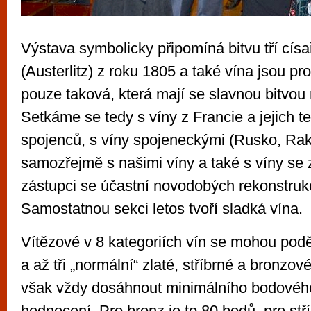
Výstava symbolicky připomíná bitvu tří cís
(Austerlitz) z roku 1805 a také vína jsou pr
pouze taková, která mají se slavnou bitvou
Setkáme se tedy s víny z Francie a jejich t
spojenců, s víny spojeneckými (Rusko, Rak
samozřejmě s našimi víny a také s víny se z
zástupci se účastní novodobých rekonstrukc
Samostatnou sekci letos tvoří sladká vína.
Vítězové v 8 kategoriích vín se mohou podě
a až tři „normální“ zlaté, stříbrné a bronzo
však vždy dosáhnout minimálního bodového 
hodnocení. Pro bronz je to 80 bodů, pro stř