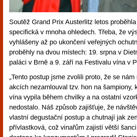
Soutěž Grand Prix Austerlitz letos proběhla 
specifická v mnoha ohledech. Třeba, že vý
vyhlášeny až po ukončení veřejných ochutn
proběhly na dvou místech: 19. srpna v Diet
paláci v Brně a 9. září na Festivalu vína v 
„Tento postup jsme zvolili proto, že se nám
akcích nezamlouval tzv. hon na šampiony,
vína vypila během chvilky a na ostatní vzo
nedostalo. Náš způsob zajišťuje, že návštěvn
vlastní degustační postup a chutnají jak zem
přívlastková, což vinařům zajistí větší šanci