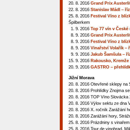
20. 8. 2016
Grand Prix Austerli
22. 8. 2016
Stanislav Mádl – ř
25. 8. 2016
Festival Víno z blí
Špilberkem
1. 9. 2016
Top 77 vín v České 
8. 9. 2016
Grand Prix Austerli
8. 9. 2016
Festival Víno z blíz
8. 9. 2016
Vinařství Volařík –
9. 9. 2016
Jakub Šamšula – ří
15. 9. 2016
Rakousko, Kremže n
20. 9. 2016
GASTRO – přehlídk
Jižní Morava
20. 8. 2016 Otevřené sklepy na 
20. 8. 2016 Prohlídky Znojma 
20. 8. 2016 TOP Víno Slovácka 
20. 8. 2016 Výlov sektu ze dna 
20. 8. 2016 X. ročník Zarážání h
20. 8. 2016 Zarážání hory, Stráž
25. 8. 2016 Prázdniny s vinařem
25. 8. 2016 Tour de vinohrad, Mi