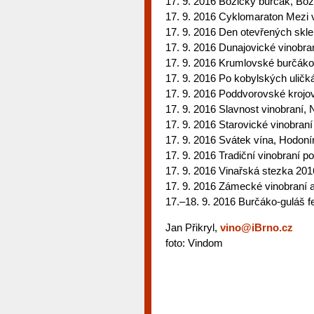
17. 9. 2016 Božický burčák, Bož
17. 9. 2016 Cyklomaraton Mezi 
17. 9. 2016 Den otevřených skl
17. 9. 2016 Dunajovické vinobra
17. 9. 2016 Krumlovské burčák
17. 9. 2016 Po kobylských ulič
17. 9. 2016 Poddvorovské krojo
17. 9. 2016 Slavnost vinobraní
17. 9. 2016 Starovické vinobraní
17. 9. 2016 Svátek vína, Hodoní
17. 9. 2016 Tradiční vinobraní 
17. 9. 2016 Vinařská stezka 201
17. 9. 2016 Zámecké vinobraní 
17.–18. 9. 2016 Burčáko-guláš f
Jan Přikryl,
vino@iBrno.cz
foto: Vindom