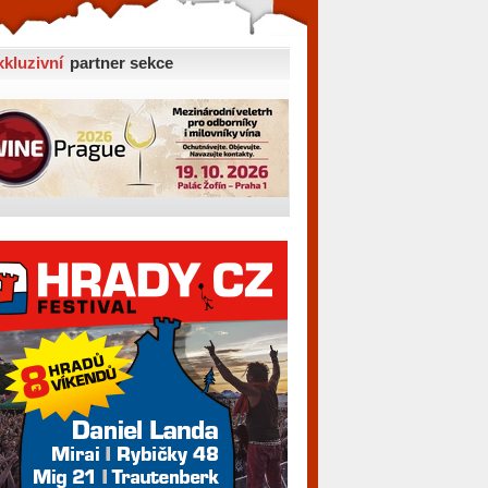
xkluzivní
partner sekce