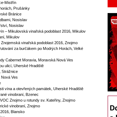
ce-Mistřín
chorách, Prušánky
vské Bránice
adbami, Nosislav
ství, Nosislav
ín – Mikulovská vinařská podoblast 2016, Mikulov
ní, Mikulov
 – Znojemská vinařská podoblast 2016, Znojmo
 Putování za burčákem po Modrých Horách, Velké
růdy Cabernet Moravia, Moravská Nová Ves
ou ulicí, Uherské Hradiště
, Strážnice
á Nová Ves
e
sti vína a otevřených památek, Uherské Hradiště
vané vinobraní, Bzenec
 VOC Znojmo u rotundy sv. Kateřiny, Znojmo
rické vinobraní, Znojmo
 2016, Blansko