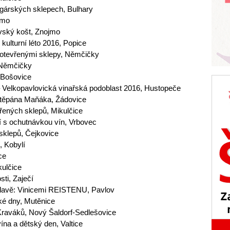
lgárských sklepech, Bulhary
jmo
ovský košt, Znojmo
kulturní léto 2016, Popice
s otevřenými sklepy, Němčičky
 Němčičky
, Bošovice
– Velkopavlovická vinařská podoblast 2016, Hustopeče
 Štěpána Maňáka, Žádovice
vřených sklepů, Mikulčice
í s ochutnávkou vín, Vrbovec
 sklepů, Čejkovice
, Kobylí
ce
kulčice
ti, Zaječí
álavě: Vinicemi REISTENU, Pavlov
ké dny, Mutěnice
Kraváků, Nový Šaldorf-Sedlešovice
ína a dětský den, Valtice