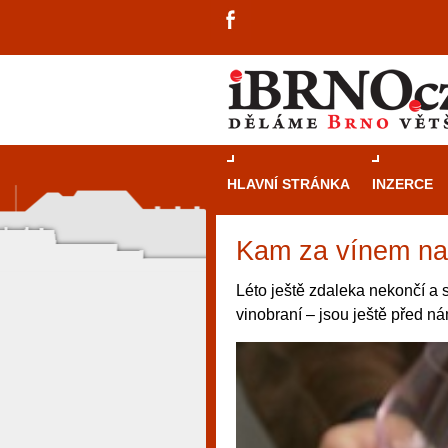
HLAVNÍ STRÁNKA
INZERCE
Kam za vínem na 
Léto ještě zdaleka nekončí a s
vinobraní – jsou ještě před ná
návštěvníky, tak pro příležitostné h