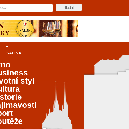
ŠALINA
rno
usiness
votní styl
ltura
storie
jímavosti
port
outěže