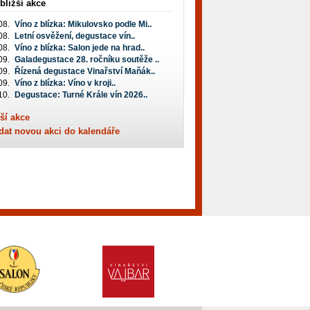
bližší akce
08.
Víno z blízka: Mikulovsko podle Mi..
08.
Letní osvěžení, degustace vín..
08.
Víno z blízka: Salon jede na hrad..
09.
Galadegustace 28. ročníku soutěže ..
09.
Řízená degustace Vinařství Maňák..
09.
Víno z blízka: Víno v kroji..
10.
Degustace: Turné Krále vín 2026..
ší akce
dat novou akci do kalendáře