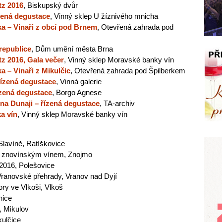
tz 2016
, Biskupský dvůr
ízená degustace
, Vinný sklep U žíznivého mnicha
zka – Vinaři z obcí pod Brnem
, Otevřená zahrada pod
republice
, Dům umění města Brna
tz 2016, Gala večer
, Vinný sklep Moravské banky vín
ka – Vinaři z Mikulčic
, Otevřená zahrada pod Špilberkem
 řízená degustace
, Vinná galerie
zená degustace
, Borgo Agnese
a Dunaji – řízená degustace
, TA-archiv
a vín
, Vinný sklep Moravské banky vín
Slavíně, Ratíškovice
se znovínským vínem, Znojmo
2016, Polešovice
Vranovské přehrady, Vranov nad Dyjí
ory ve Vlkoši, Vlkoš
nice
, Mikulov
kulčice