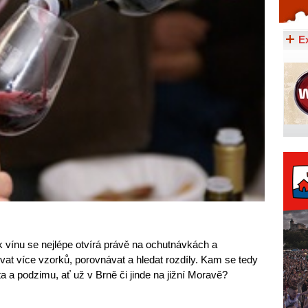
Celý článek...
E
a k vínu se nejlépe otvírá právě na ochutnávkách a
vat více vzorků, porovnávat a hledat rozdíly. Kam se tedy
a a podzimu, ať už v Brně či jinde na jižní Moravě?