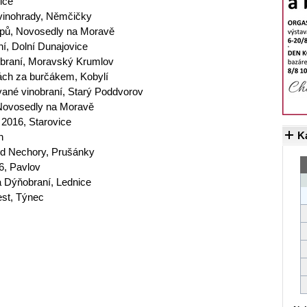
ice
vinohrady, Němčičky
epů, Novosedly na Moravě
ní, Dolní Dunajovice
obraní, Moravský Krumlov
kách za burčákem, Kobylí
vané vinobraní, Starý Poddvorov
, Novosedly na Moravě
 2016, Starovice
K
n
pod Nechory, Prušánky
6, Pavlov
a Dýňobraní, Lednice
est, Týnec