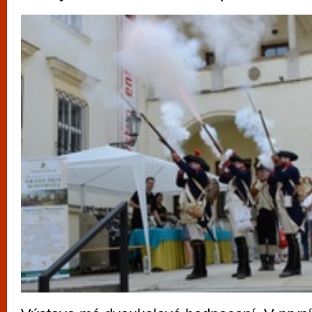
vyzkoušet různé kasinové hry. V neustál
metropoli naleznete širokou nabídku her o
po moderní automaty jak pro pravidelné n
příležitostné hráče. V...