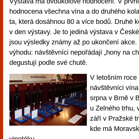
Výstava má dvoukolové hodnocení. V první
hodnocena všechna vína a do druhého kola
ta, která dosáhnou 80 a více bodů. Druhé k
v den výstavy. Je to jediná výstava v České
jsou výsledky známy až po ukončení akce. 
výhodu: návštěvníci nepořádají „hony na c
degustují podle své chutě.
V letošním roce
návštěvníci vína
srpna v Brně v 
u Zelného trhu, 
září v Pražské tr
kde má Moravsk
vinotéku.