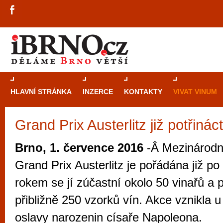
HLAVNÍ STRÁNKA
INZERCE
KONTAKTY
VIVAT VINUM
Grand Prix Austerlitz již potřinác
Průvodce
kasi
Brně: Od rulet
Brno, 1. července 2016
-Â Mezinárodní
automaty
Grand Prix Austerlitz je pořádána již p
Brno je měs
rokem se jí zúčastní okolo 50 vinařů a 
zajímavé p
přibližně 250 vzorků vín. Akce vznikla u 
restaurace, div
oslavy narozenin císaře Napoleona.
Mimo jiné je ale také místem, kde si můžet