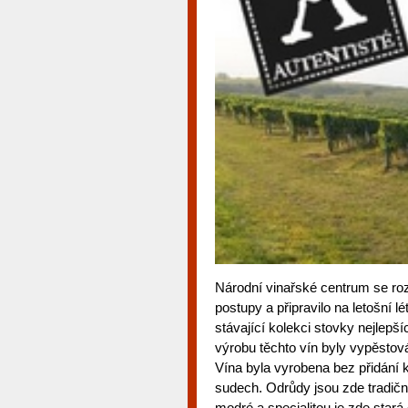
Národní vinařské centrum se roz
postupy a připravilo na letošní l
stávající kolekci stovky nejlepš
výrobu těchto vín byly vypěsto
Vína byla vyrobena bez přidání k
sudech. Odrůdy jsou zde tradič
modré a specialitou je zde star