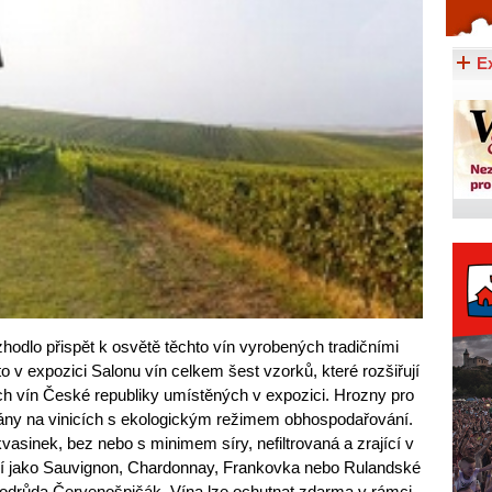
Celý článek...
E
hodlo přispět k osvětě těchto vín vyrobených tradičními
éto v expozici Salonu vín celkem šest vzorků, které rozšiřují
ích vín České republiky umístěných v expozici. Hrozny pro
vány na vinicích s ekologickým režimem obhospodařování.
vasinek, bez nebo s minimem síry, nefiltrovaná a zrající v
ní jako Sauvignon, Chardonnay, Frankovka nebo Rulandské
á odrůda Červenošpičák. Vína lze ochutnat zdarma v rámci