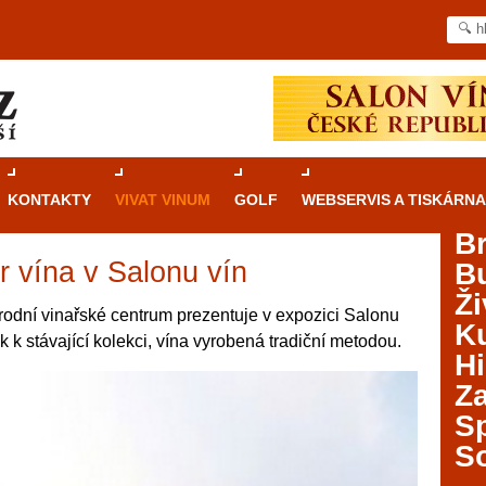
KONTAKTY
VIVAT VINUM
GOLF
WEBSERVIS A TISKÁRNA
B
r vína v Salonu vín
B
Průvodce
kasinovými hrami v Brně: Od
Ži
rulety po video automaty
rodní vinařské centrum prezentuje v expozici Salonu
Ku
k k stávající kolekci, vína vyrobená tradiční metodou.
Brno je městem známým pro zajímavé památky, skvělé
Hi
restaurace, divadla a univerzity. Mimo jiné je ale také
Za
místem, kde si můžete legálně a bezpečně vyzkoušet
různé kasinové hry. V neustále kvetoucí moravské
S
metropoli naleznete širokou nabídku her od klasické
S
rulety až po moderní automaty jak pro pravidelné
ráče. V...