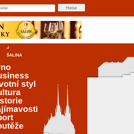
ŠALINA
rno
usiness
votní styl
ltura
storie
jímavosti
port
outěže