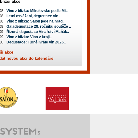
bližší akce
08.
Víno z blízka: Mikulovsko podle Mi..
08.
Letní osvěžení, degustace vín..
08.
Víno z blízka: Salon jede na hrad..
09.
Galadegustace 28. ročníku soutěže ..
09.
Řízená degustace Vinařství Maňák..
09.
Víno z blízka: Víno v kroji..
10.
Degustace: Turné Krále vín 2026..
ší akce
dat novou akci do kalendáře