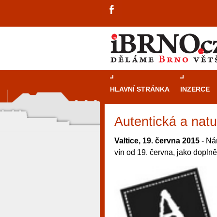
HLAVNÍ STRÁNKA
INZERCE
Autentická a natu
Valtice, 19. června 2015
- Ná
vín od 19. června, jako doplně
návštěvníky, tak pro příležitostné h