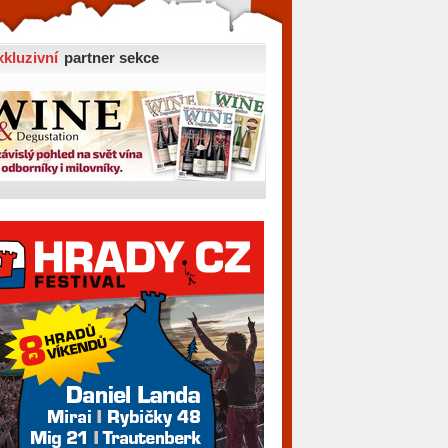
xkluzivní
partner sekce