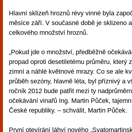
Hlavní sklizeň hroznů révy vinné byla zap
měsíce září. V současné době je sklizeno a
celkového množství hroznů.
„Pokud jde o množství, předběžně očekáv
propad oproti desetiletému průměru, který 
zimní a náhlé květnové mrazy. Co se ale kva
průběh sezóny, hlavně léta, byl příznivý a 
ročník 2012 bude patřit mezi ty nadprůměrné
očekávání vinařů Ing. Martin Půček, tajemn
České republiky. – schválit, Martin Půček.
První otevírání láhví nového „Svatomartin