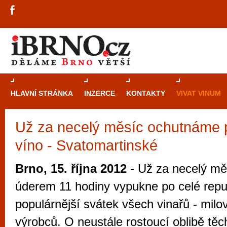
HLAVNÍ STRÁNKA
INZERCE
KONTAKTY
VIVAT VINUM
Už za necelý měsíc ochutnáme p
Průvodce
kasi
víno - Svatomartinské
Brně: Od rulet
automaty
Brno, 15. října 2012
- Už za necelý měs
Brno je měs
úderem 11 hodiny vypukne po celé repub
zajímavé p
populárnější svátek všech vinařů - milov
restaurace, div
výrobců. O neustále rostoucí oblibě tě
Mimo jiné je ale také místem, kde si můžet