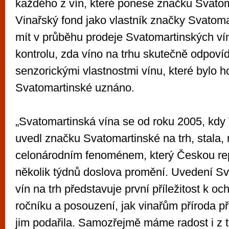
každého z vín, které ponese značku Svatom
Vinařský fond jako vlastník značky Svatoma
mít v průběhu prodeje Svatomartinských ví
kontrolu, zda víno na trhu skutečně odpovídá
senzorickými vlastnostmi vínu, které bylo 
Svatomartinské uznáno.
„Svatomartinská vína se od roku 2005, kdy
uvedl značku Svatomartinské na trh, stala, 
celonárodním fenoménem, který Českou re
několik týdnů doslova promění. Uvedení S
vín na trh představuje první příležitost k o
ročníku a posouzení, jak vinařům příroda př
jim podařila. Samozřejmě máme radost i z 