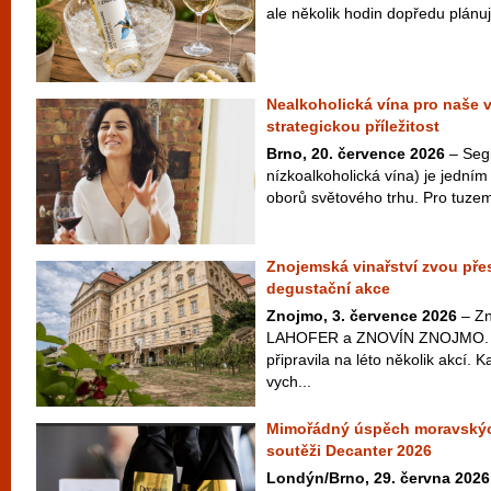
ale několik hodin dopředu plánuje
Nealkoholická vína pro naše 
strategickou příležitost
Brno, 20. července 2026
– Seg
nízkoalkoholická vína) je jedním 
oborů světového trhu. Pro tuzem
Znojemská vinařství zvou přes
degustační akce
Znojmo, 3. července 2026
– Zn
LAHOFER a ZNOVÍN ZNOJMO. Ta
připravila na léto několik akcí. 
vych...
Mimořádný úspěch moravskýc
soutěži Decanter 2026
Londýn/Brno, 29. června 2026