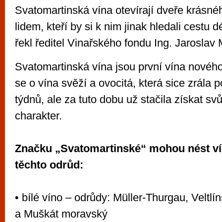
Svatomartinská vína otevírají dveře krásné
lidem, kteří by si k nim jinak hledali cestu dé
řekl ředitel Vinařského fondu Ing. Jaroslav
Svatomartinská vína jsou první vína novéh
se o vína svěží a ovocitá, která sice zrála 
týdnů, ale za tuto dobu už stačila získat svů
charakter.
Značku „Svatomartinské“ mohou nést ví
těchto odrůd:
• bílé víno – odrůdy: Müller-Thurgau, Veltl
a Muškát moravský