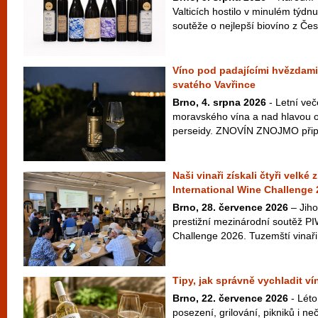
Valticích hostilo v minulém týdnu
soutěže o nejlepší biovíno z Česk
Víno pod padajícími hvězdami
svatého Vavřince
Brno, 4. srpna 2026
- Letní več
moravského vína a nad hlavou ob
perseidy. ZNOVÍN ZNOJMO připra
Naši vinaři získali čtyři velké
International Wine Challenge
Brno, 28. července 2026
– Jiho
prestižní mezinárodní soutěž PI
Challenge 2026. Tuzemští vinaři 
Tipy, jak správně vychladit v
Brno, 22. července 2026
- Léto
posezení, grilování, pikniků i 