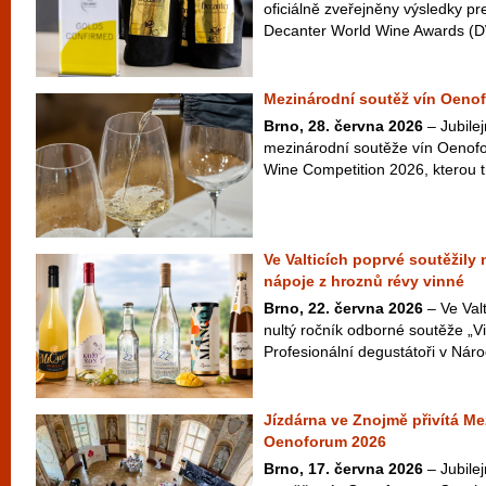
oficiálně zveřejněny výsledky pr
Decanter World Wine Awards (D
Mezinárodní soutěž vín Oenof
Brno, 28. června 2026
– Jubilej
mezinárodní soutěže vín Oenofo
Wine Competition 2026, kterou t
Ve Valticích poprvé soutěžily
nápoje z hroznů révy vinné
Brno, 22. června 2026
– Ve Valt
nultý ročník odborné soutěže „Vi
Profesionální degustátoři v Náro
Jízdárna ve Znojmě přivítá Me
Oenoforum 2026
Brno, 17. června 2026
– Jubilej