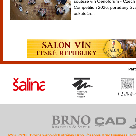
soutěže vín Oenoforum - Czech 
Competition 2026, pořádaný Sv
uskutečn...
Part
RSS
|
CCB
|
Tvorba webových stránek Brno
|
Časopis Brno Business
|
Fot