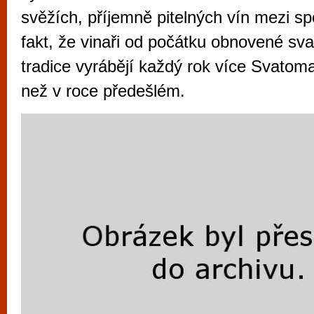
vyzkoušet různé kasinové hry. V neustál
svěžích, příjemně pitelných vín mezi spo
metropoli naleznete širokou nabídku her o
fakt, že vinaři od počátku obnovené sv
po moderní automaty jak pro pravidelné n
tradice vyrábějí každý rok více Svatoma
příležitostné hráče. V...
než v roce předešlém.