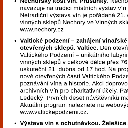
Nechorský košt vín. Prušánky
. Necho
navazuje na tradici místních výstav ví
Netradiční výstava vín je pořádaná 21.
vinných sklepů Nechory ve Vinných skl
www.nechory.cz
Valtické podzemí – zahájení vinařsk
otevřených sklepů. Valtice
. Den otev
Valtického Podzemí – unikátního labyrin
vinných sklepů v celkové délce přes 76
uskuteční 21. dubna od 17 hod. Na pr
nově otevřených částí Valtického Podz
poznávání vína a historie. Akci doprov
archivních vín pro charitativní účely. P
Ledecký. Prvních deset návštěvníků m
Aktuální program naleznete na webový
www.valtickepodzemi.cz.
Výstava vín s ochutnávkou. Želešice