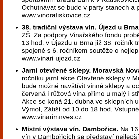
Ochutnávat se bude v party stanech a
www.vinoratiskovice.cz
38. tradiční výstava vín. Újezd u Brna
ZŠ. Za podpory Vinařského fondu prob
13 hod. v Újezdu u Brna již 38. ročník t
spojené s 6. ročníkem soutěže o nejlep
www.vinari-ujezd.cz
Jarní otevřené sklepy. Moravská Nov
ročníku jarní akce Otevřené sklepy v 
bude možné navštívit vinné sklepy a oc
červená i růžová vína přímo u malý i st
Akce se koná 21. dubna ve sklepních u
Výmol, Zátiší od 10 do 18 hod. Vstupné
www.vinarimnves.cz
Místní výstava vín. Dambořice.
Na 16.
vín v Dambořicích se představí nejlepší