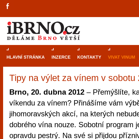
HLAVNÍ STRÁNKA
INZERCE
KONTAKTY
VIVAT VINUM
Tipy na výlet za vínem v sobotu
Průvodce
kasi
Brně: Od rulet
Brno, 20. dubna 2012
– Přemýšlíte, ka
automaty
víkendu za vínem? Přinášíme vám výb
Brno je měs
jihomoravských akcí, na kterých nebud
zajímavé p
dobrého vína nouze. Sobotní program je
restaurace, div
opravdu pestrý. Na své si přijdou přízni
Mimo jiné je ale také místem, kde si můžet