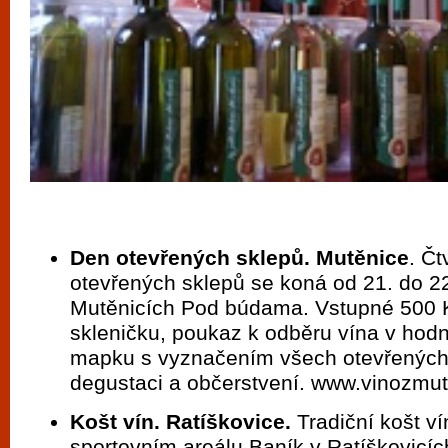
Den otevřených sklepů. Mutěnice
. Čt
otevřených sklepů se koná od 21. do 2
Mutěnicích Pod búdama. Vstupné 500 
skleničku, poukaz k odběru vína v hod
mapku s vyznačením všech otevřených 
degustaci a občerstvení. www.vinozmut
Košt vín. Ratíškovice.
Tradiční košt v
sportovním areálu Baník v Ratíškovicíc