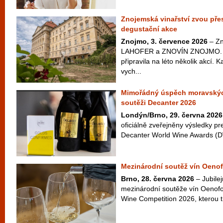
Znojemská vinařství zvou přes
degustační akce
Znojmo, 3. července 2026
– Zn
LAHOFER a ZNOVÍN ZNOJMO. Ta
připravila na léto několik akcí. 
vych...
Mimořádný úspěch moravskýc
soutěži Decanter 2026
Londýn/Brno, 29. června 2026
oficiálně zveřejněny výsledky pr
Decanter World Wine Awards (D
Mezinárodní soutěž vín Oenof
Brno, 28. června 2026
– Jubilej
mezinárodní soutěže vín Oenofo
Wine Competition 2026, kterou t