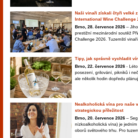
Naši vinaři získali čtyři velké
International Wine Challenge
Brno, 28. července 2026
– Jiho
prestižní mezinárodní soutěž PI
Challenge 2026. Tuzemští vinaři 
Tipy, jak správně vychladit v
Brno, 22. července 2026
- Léto
posezení, grilování, pikniků i 
ale několik hodin dopředu plánuje
Nealkoholická vína pro naše 
strategickou příležitost
Brno, 20. července 2026
– Seg
nízkoalkoholická vína) je jedním 
oborů světového trhu. Pro tuzem