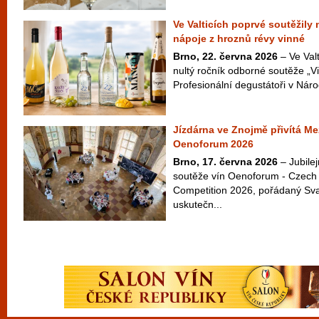
Ve Valticích poprvé soutěžily
nápoje z hroznů révy vinné
Brno, 22. června 2026
– Ve Valt
nultý ročník odborné soutěže „Vi
Profesionální degustátoři v Náro
Jízdárna ve Znojmě přivítá Me
Oenoforum 2026
Brno, 17. června 2026
– Jubilej
soutěže vín Oenoforum - Czech 
Competition 2026, pořádaný Sv
uskutečn...