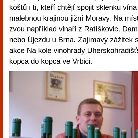
vyzkoušet různé kasinové hry. V neustál
koštů i ti, kteří chtějí spojit sklenku ví
metropoli naleznete širokou nabídku her o
malebnou krajinou jižní Moravy. Na mís
po moderní automaty jak pro pravidelné n
zvou například vinaři z Ratíškovic, Da
příležitostné hráče. V...
nebo Újezdu u Brna. Zajímavý zážitek sl
akce Na kole vinohrady Uherskohradiš
kopca do kopca ve Vrbici.