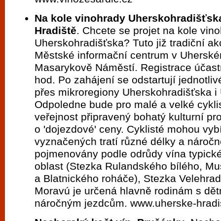
Na kole vinohrady Uherskohradišťsk
Hradiště
. Chcete se projet na kole vin
Uherskohradišťska? Tuto již tradiční akc
Městské informační centrum v Uherské
Masarykově Náměstí. Registrace účast
hod. Po zahájení se odstartují jednotliv
přes mikroregiony Uherskohradišťska i
Odpoledne bude pro malé a velké cyklis
veřejnost připravený bohatý kulturní p
o 'dojezdové' ceny. Cyklisté mohou vybí
vyznačených tratí různé délky a náročnos
pojmenovány podle odrůdy vína typick
oblast (Stezka Rulandského bílého, M
a Blatnického roháče), Stezka Velehra
Moravú je určená hlavně rodinám s dě
náročným jezdcům. www.uherske-hradi