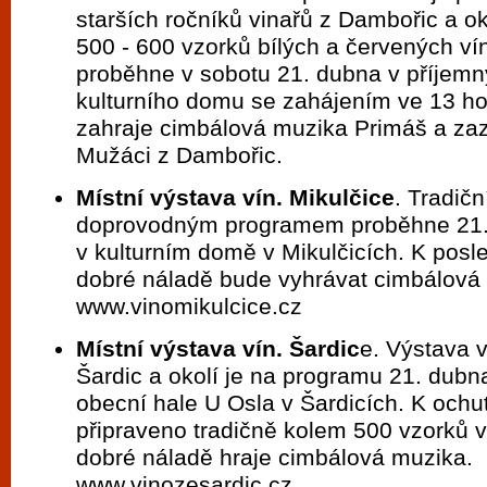
starších ročníků vinařů z Dambořic a o
500 - 600 vzorků bílých a červených ví
proběhne v sobotu 21. dubna v příjemn
kulturního domu se zahájením ve 13 ho
zahraje cimbálová muzika Primáš a za
Mužáci z Dambořic.
Místní výstava vín. Mikulčice
. Tradičn
doprovodným programem proběhne 21.
v kulturním domě v Mikulčicích. K posl
dobré náladě bude vyhrávat cimbálová
www.vinomikulcice.cz
Místní výstava vín. Šardic
e. Výstava v
Šardic a okolí je na programu 21. dubn
obecní hale U Osla v Šardicích. K och
připraveno tradičně kolem 500 vzorků v
dobré náladě hraje cimbálová muzika.
www.vinozesardic.cz