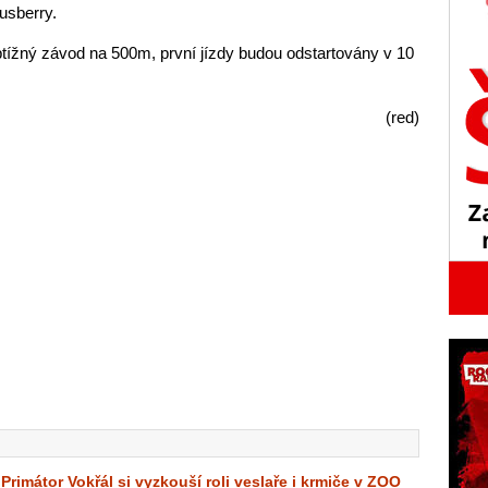
usberry.
btížný závod na 500m, první jízdy budou odstartovány v 10
(red)
Primátor Vokřál si vyzkouší roli veslaře i krmiče v ZOO