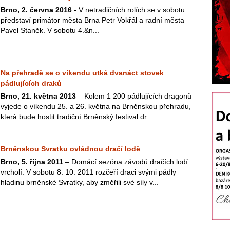
Brno, 2. června 2016
- V netradičních rolích se v sobotu
představí primátor města Brna Petr Vokřál a radní města
Pavel Staněk. V sobotu 4.&n...
Na přehradě se o víkendu utká dvanáct stovek
pádlujících draků
Brno, 21. května 2013
– Kolem 1 200 pádlujících dragonů
vyjede o víkendu 25. a 26. května na Brněnskou přehradu,
která bude hostit tradiční Brněnský festival dr...
Brněnskou Svratku ovládnou dračí lodě
Brno, 5. října 2011
– Domácí sezóna závodů dračích lodí
vrcholí. V sobotu 8. 10. 2011 rozčeří draci svými pádly
hladinu brněnské Svratky, aby změřili své síly v...