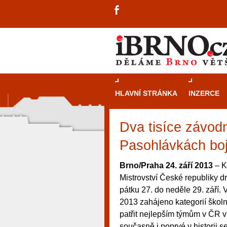
HLAVNÍ STRÁNKA
INZERCE
Dva tisíce závod
Pasohlávkách boj 
Brno/Praha 24. září 2013
– K
Mistrovství České republiky d
pátku 27. do neděle 29. září
2013 zahájeno kategorií škol
patřit nejlepším týmům v ČR v
návštěvníky, tak pro příležitostné h
současně i poprvé v historii s