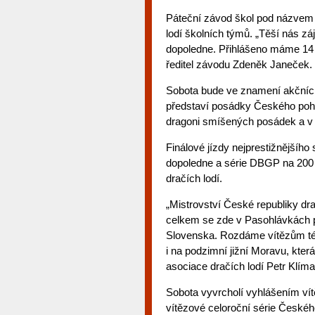
Páteční závod škol pod názvem 
lodí školních týmů. „Těší nás z
dopoledne. Přihlášeno máme 14 t
ředitel závodu Zdeněk Janeček.
Sobota bude ve znamení akčních
představí posádky Českého pohá
dragoni smíšených posádek a v 
Finálové jízdy nejprestižnějšíh
dopoledne a série DBGP na 200
dračích lodí.
„Mistrovství České republiky dr
celkem se zde v Pasohlávkách p
Slovenska. Rozdáme vítězům tém
i na podzimní jižní Moravu, kte
asociace dračích lodí Petr Klíma
Sobota vyvrcholí vyhlášením vít
vítězové celoroční série České