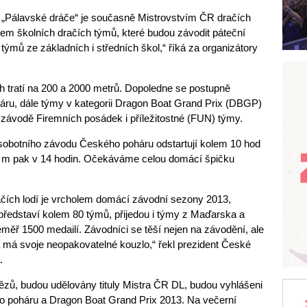
„Pálavské dráče“ je současně Mistrovstvím ČR dračích
ájem školních dračích týmů, které budou závodit páteční
ýmů ze základních i středních škol,“ říká za organizátory
 tratí na 200 a 2000 metrů. Dopoledne se postupně
ru, dále týmy v kategorii Dragon Boat Grand Prix (DBGP)
závodě Firemních posádek i příležitostné (FUN) týmy.
o sobotního závodu Českého poháru odstartují kolem 10 hod
 m pak v 14 hodin. Očekáváme celou domácí špičku
ačích lodí je vrcholem domácí závodní sezony 2013,
ředstaví kolem 80 týmů, přijedou i týmy z Maďarska a
ěř 1500 medailí. Závodníci se těší nejen na závodění, ale
rá má svoje neopakovatelné kouzlo,“ řekl prezident České
.
ězů, budou udělovány tituly Mistra ČR DL, budou vyhlášeni
ho poháru a Dragon Boat Grand Prix 2013. Na večerní