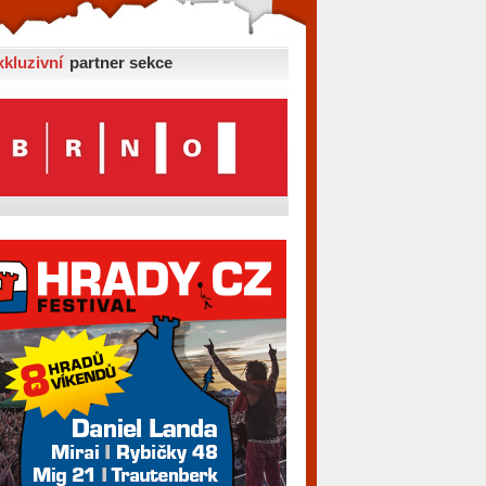
xkluzivní
partner sekce