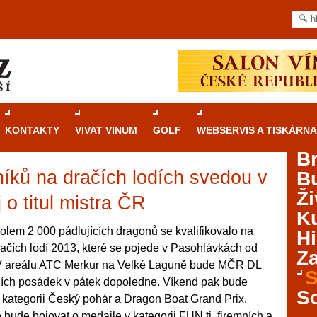
KONTAKTY
VIVAT VINUM
GOLF
WEBSERVIS A TISKÁRNA
B
níků na dračích lodích svedou v
B
Průvodce
kasinovými hrami v Brně: Od
Ži
rulety po video automaty
o titul mistra ČR
Ku
Brno je městem známým pro zajímavé památky, skvělé
olem 2 000 pádlujících dragonů se kvalifikovalo na
Hi
restaurace, divadla a univerzity. Mimo jiné je ale také
račích lodí 2013, které se pojede v Pasohlávkách od
Za
místem, kde si můžete legálně a bezpečně vyzkoušet
. V areálu ATC Merkur na Velké Laguně bude MČR DL
různé kasinové hry. V neustále kvetoucí moravské
S
ních posádek v pátek dopoledne. Víkend pak bude
metropoli naleznete širokou nabídku her od klasické
S
 kategorii Český pohár a Dragon Boat Grand Prix,
rulety až po moderní automaty jak pro pravidelné
ráče. V...
e bude bojovat o medaile v kategorii FUN tj. firemních a