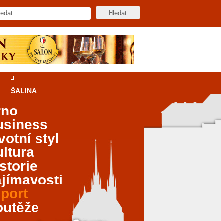
ŠALINA
rno
usiness
votní styl
ltura
storie
jímavosti
port
outěže