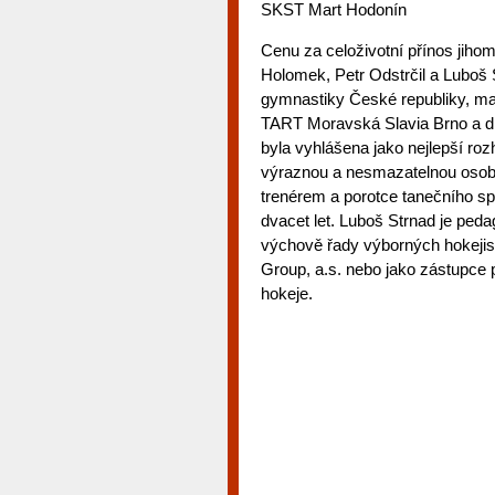
SKST Mart Hodonín
Cenu za celoživotní přínos jiho
Holomek, Petr Odstrčil a Luboš
gymnastiky České republiky, m
TART Moravská Slavia Brno a dl
byla vyhlášena jako nejlepší roz
výraznou a nesmazatelnou osobno
trenérem a porotce tanečního sp
dvacet let. Luboš Strnad je pedag
výchově řady výborných hokejis
Group, a.s. nebo jako zástupce p
hokeje.