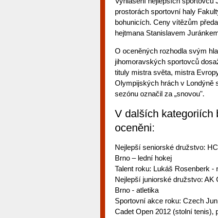
Vyhlášení nejlepších sportovců 
prostorách sportovní haly Fakul
bohunicích. Ceny vítězům předa
hejtmana Stanislavem Juránkem
O oceněných rozhodla svým hlas
jihomoravských sportovců dosa
tituly mistra světa, mistra Evr
Olympijských hrách v Londýně s
sezónu označil za „snovou".
V dalších kategoriích 
oceněni:
Nejlepší seniorské družstvo: H
Brno – lední hokej
Talent roku: Lukáš Rosenberk - 
Nejlepší juniorské družstvo: AK
Brno - atletika
Sportovní akce roku: Czech Jun
Cadet Open 2012 (stolní tenis), 