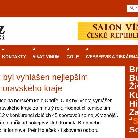
KONTAKTY
VIVAT VINUM
GOLF
WEBSERVIS A TISKÁRNA
B
 byl vyhlášen nejlepším
B
Průvodce
kasinovými hrami v Brně: Od
Ži
rulety po video automaty
moravského kraje
Ku
Brno je městem známým pro zajímavé památky, skvělé
ec na horském kole Ondřej Cink byl včera vyhlášen
Hi
restaurace, divadla a univerzity. Mimo jiné je ale také
avského kraje za minulý rok. Hodnotící komise tím
Za
místem, kde si můžete legálně a bezpečně vyzkoušet
12 v konkurenci dalších 45 sportovců za nejvýraznější.
různé kasinové hry. V neustále kvetoucí moravské
S
eněn například hokejový klub Kometa Brno nebo
metropoli naleznete širokou nabídku her od klasické
S
, informoval Petr Holeček z tiskového odboru
rulety až po moderní automaty jak pro pravidelné
ráče. V...