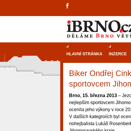
HLAVNÍ STRÁNKA
INZERCE
Biker Ondřej Cink
sportovcem Jiho
Brno, 15. března 2013
– Jezd
nejlepším sportovcem Jihomor
ocenila jeho výkony v roce 20
V dalších kategroiích byl oc
nohejbalista Lukáš Rosenberk
návštěvníky, tak pro příležitostné h
Jihomoravského kraje.