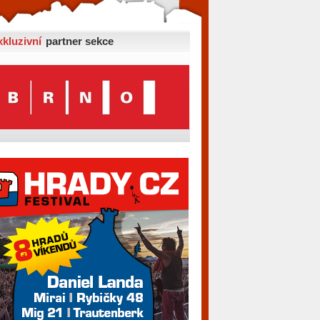
xkluzivní
partner sekce