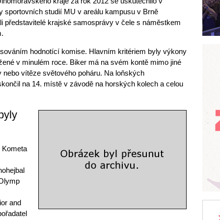
Jihomoravského kraje za rok 2012 se uskutečnilo v
ty sportovních studií MU v areálu kampusu v Brně
li představitelé krajské samosprávy v čele s náměstkem
.
ováním hodnotící komise. Hlavním kritériem byly výkony
žené v minulém roce. Biker má na svém kontě mimo jiné
opy nebo vítěze světového poháru. Na loňských
končil na 14. místě v závodě na horských kolech a celou
byly
C Kometa
nohejbal
 Olymp
ior and
pořadatel