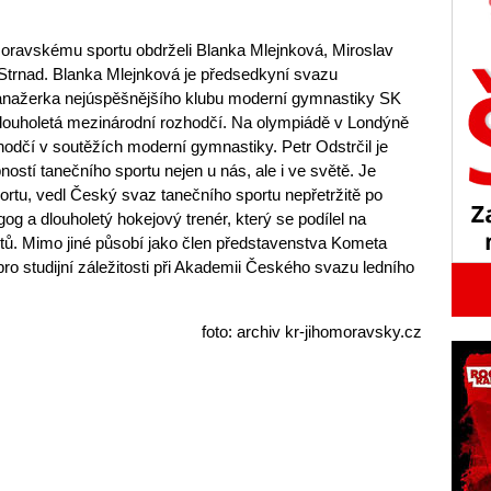
moravskému sportu obdrželi Blanka Mlejnková, Miroslav
 Strnad. Blanka Mlejnková je předsedkyní svazu
anažerka nejúspěšnějšího klubu moderní gymnastiky SK
ouholetá mezinárodní rozhodčí. Na olympiádě v Londýně
hodčí v soutěžích moderní gymnastiky. Petr Odstrčil je
stí tanečního sportu nejen u nás, ale i ve světě. Je
ortu, vedl Český svaz tanečního sportu nepřetržitě po
og a dlouholetý hokejový trenér, který se podílel na
tů. Mimo jiné působí jako člen představenstva Kometa
ro studijní záležitosti při Akademii Českého svazu ledního
foto: archiv kr-jihomoravsky.cz