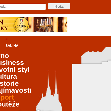
ŠALINA
rno
usiness
votní styl
ltura
storie
jímavosti
port
outěže