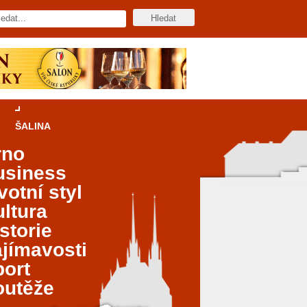
ŠALINA
rno
usiness
votní styl
ltura
storie
jímavosti
port
outěže