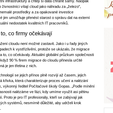
ní infrastruktury a chtějí si data chránit samy. Naopak
živnostníci vítají cloud jako náhradu za „železo“,
 nemalé prostředky a za opakované investice
é jim umožňuje přenést starost o správu dat na externí
tuální nedostatek kvalitních IT pracovníků.
to, co firmy očekávají
žení cloudu není možné zastavit. Jako i u řady jiných
ípadech k vystřízlivění, protože se ukázalo, že migrace
a to, co očekávaly. Aktuální globální průzkum společnosti
 když 90 % firem migrace do cloudu přinesla určité
 je jen třetina z nich.
nologií se jejich přínos plně rozvíjí až časem, jejich
á křivka, která charakterizuje proces učení a nalézání
ák, výkonný ředitel Počítačové školy Gopas. „Podle mínění
asnosti nalézáme ve fázi, kdy umíme využít asi pětinu
. Proto je pro IT profesionály, kteří se zabývají jak
ých systémů, nesmírně důležité, aby udrželi krok
.