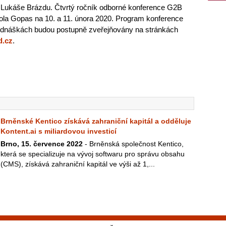
 Lukáše Brázdu. Čtvrtý ročník odborné konference G2B
kola Gopas na 10. a 11. února 2020. Program konference
řednáškách budou postupně zveřejňovány na stránkách
d.cz
.
Brněnské Kentico získává zahraniční kapitál a odděluje
Kontent.ai s miliardovou investicí
Brno, 15. července 2022
- Brněnská společnost Kentico,
která se specializuje na vývoj softwaru pro správu obsahu
(CMS), získává zahraniční kapitál ve výši až 1,...