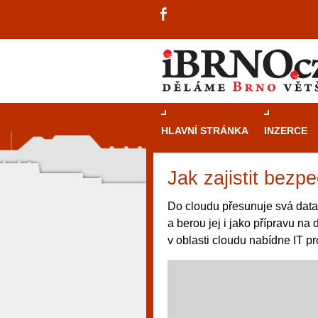
HLAVNÍ STRÁNKA
INZERCE
Jak zajistit bezp
Do cloudu přesunuje svá data s
a berou jej i jako přípravu na 
v oblasti cloudu nabídne IT 
návštěvníky, tak pro příležitostné h