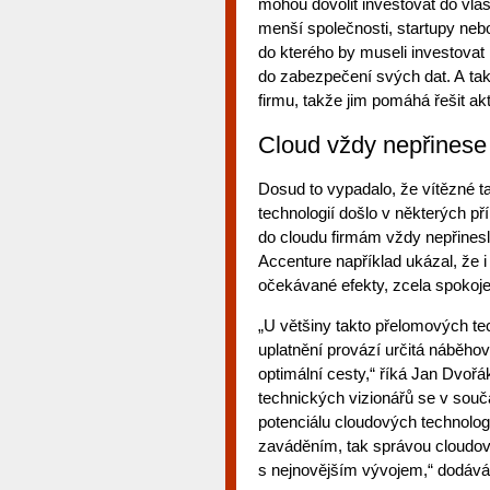
mohou dovolit investovat do vlast
menší společnosti, startupy nebo 
do kterého by museli investovat
do zabezpečení svých dat. A tak
firmu, takže jim pomáhá řešit ak
Cloud vždy nepřinese 
Dosud to vypadalo, že vítězné ta
technologií došlo v některých př
do cloudu firmám vždy nepřinesl
Accenture například ukázal, že i
očekávané efekty, zcela spokojená
„U většiny takto přelomových tech
uplatnění provází určitá náběhov
optimální cesty,“ říká Jan Dvoř
technických vizionářů se v souč
potenciálu cloudových technologií
zaváděním, tak správou cloudov
s nejnovějším vývojem,“ dodává