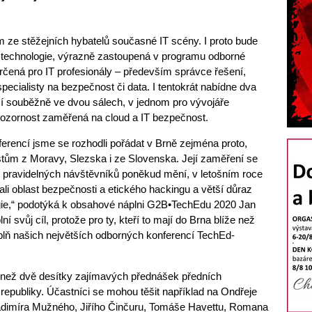
m ze stěžejních hybatelů současné IT scény. I proto bude
 technologie, výrazně zastoupená v programu odborné
čená pro IT profesionály – především správce řešení,
specialisty na bezpečnost či data. I tentokrát nabídne dva
ží souběžně ve dvou sálech, v jednom pro vývojáře
pozornost zaměřená na cloud a IT bezpečnost.
rencí jsme se rozhodli pořádat v Brně zejména proto,
istům z Moravy, Slezska i ze Slovenska. Její zaměření se
h pravidelných návštěvníků poněkud mění, v letošním roce
li oblast bezpečnosti a etického hackingu a větší důraz
gie,“ podotýká k obsahové náplni G2B•TechEdu 2020 Jan
 svůj cíl, protože pro ty, kteří to mají do Brna blíže než
plň našich největších odborných konferencí TechEd-
než dvě desítky zajímavých přednášek předních
epubliky. Účastníci se mohou těšit například na Ondřeje
adimíra Mužného, Jiřího Činčuru, Tomáše Havettu, Romana