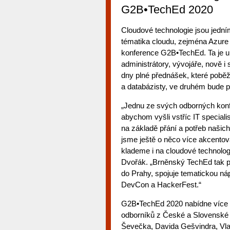
G2B•TechEd 2020
Cloudové technologie jsou jední
tématika cloudu, zejména Azure
konference G2B•TechEd. Ta je ur
administrátory, vývojáře, nově i 
dny plné přednášek, které pobě
a databázisty, ve druhém bude 
„Jednu ze svých odborných konfe
abychom vyšli vstříc IT special
na základě přání a potřeb našic
jsme ještě o něco více akcentova
klademe i na cloudové technolo
Dvořák. „Brněnský TechEd tak plní
do Prahy, spojuje tematickou ná
DevCon a HackerFest.“
G2B•TechEd 2020 nabídne více 
odborníků z České a Slovenské r
Ševečka, Davida Gešvindra, Vl