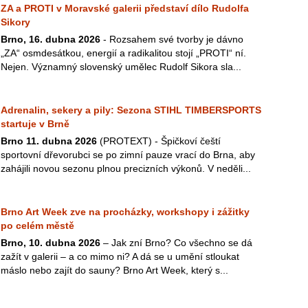
ZA a PROTI v Moravské galerii představí dílo Rudolfa
Sikory
Brno, 16. dubna 2026
- Rozsahem své tvorby je dávno
„ZA“ osmdesátkou, energií a radikalitou stojí „PROTI“ ní.
Nejen. Významný slovenský umělec Rudolf Sikora sla...
Adrenalin, sekery a pily: Sezona STIHL TIMBERSPORTS
startuje v Brně
Brno 11. dubna 2026
(PROTEXT) - Špičkoví čeští
sportovní dřevorubci se po zimní pauze vrací do Brna, aby
zahájili novou sezonu plnou precizních výkonů. V neděli...
Brno Art Week zve na procházky, workshopy i zážitky
po celém městě
Brno, 10. dubna 2026
– Jak zní Brno? Co všechno se dá
zažít v galerii – a co mimo ni? A dá se u umění stloukat
máslo nebo zajít do sauny? Brno Art Week, který s...