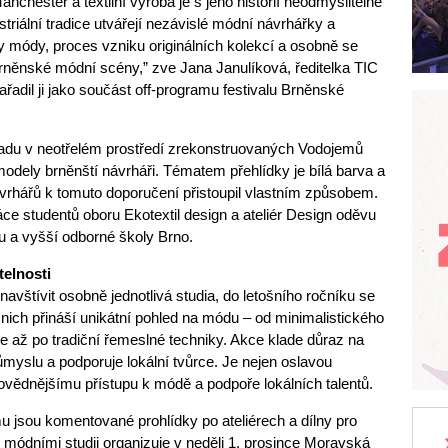
chester a textilní výroba je s jeho historií neodmyslitelně
triální tradice utvářejí nezávislé módní návrhářky a
by módy, proces vzniku originálních kolekcí a osobně se
 brněnské módní scény,” zve Jana Janulíková, ředitelka TIC
řadil ji jako součást off-programu festivalu Brněnské
opadu v neotřelém prostředí zrekonstruovaných Vodojemů
modely brněnští návrháři. Tématem přehlídky je bílá barva a
ávrhářů k tomuto doporučení přistoupil vlastním způsobem.
ce studentů oboru Ekotextil design a ateliér Design oděvu
u a vyšší odborné školy Brno.
telnosti
vštívit osobně jednotlivá studia, do letošního ročníku se
 nich přináší unikátní pohled na módu – od minimalistického
e až po tradiční řemeslné techniky. Akce klade důraz na
ůmyslu a podporuje lokální tvůrce. Je nejen oslavou
povědnějšímu přístupu k módě a podpoře lokálních talentů.
 jsou komentované prohlídky po ateliérech a dílny pro
 módními studii organizuje v neděli 1. prosince Moravská