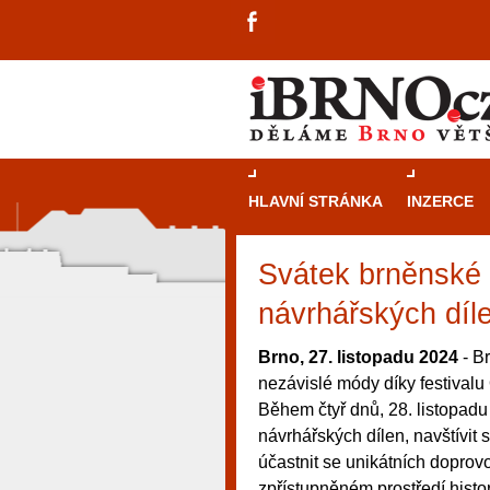
HLAVNÍ STRÁNKA
INZERCE
Svátek brněnské 
návrhářských díl
Brno, 27. listopadu 2024
- B
nezávislé módy díky festivalu
Během čtyř dnů, 28. listopadu
návrhářských dílen, navštívit
účastnit se unikátních doprov
návštěvníky, tak pro příležitostné h
zpřístupněném prostředí hist