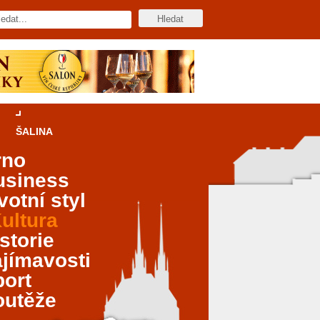
ŠALINA
rno
usiness
votní styl
ultura
storie
jímavosti
port
outěže