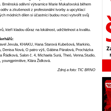
ne. Brněnská oděvní výtvarnice Marie Mukařovská během
 oděv a zkušenosti z profesionální tvorby a upcyklací
ch módních dílen si účastníci budou moci vytvořit svůj
ů, kteří kladou důraz na lokálnost, udržitelnost a kvalitu.
ávrhářů:
Pavel Jevula, KHAKU, Hana Starová Kubešová, Markirio,
 Denisa Nová, O patro výš, Gábina Páralová, Procházka
a Řádková, Salon č. 4, Michaela Surá, Theó, Venna.Studio,
, youngprimitive, Klára Židková.
Zdroj a foto: TIC BRNO