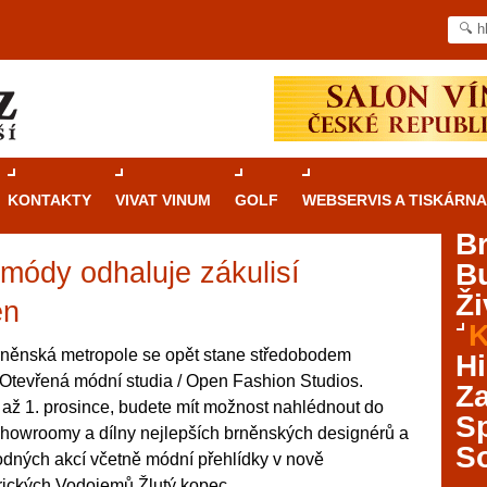
KONTAKTY
VIVAT VINUM
GOLF
WEBSERVIS A TISKÁRNA
B
módy odhaluje zákulisí
B
Průvodce
kasinovými hrami v Brně: Od
Ži
rulety po video automaty
en
K
Brno je městem známým pro zajímavé památky, skvělé
rněnská metropole se opět stane středobodem
Hi
restaurace, divadla a univerzity. Mimo jiné je ale také
 Otevřená módní studia / Open Fashion Studios.
Za
místem, kde si můžete legálně a bezpečně vyzkoušet
 až 1. prosince, budete mít možnost nahlédnout do
různé kasinové hry. V neustále kvetoucí moravské
S
 showroomy a dílny nejlepších brněnských designérů a
metropoli naleznete širokou nabídku her od klasické
S
odných akcí včetně módní přehlídky v nově
rulety až po moderní automaty jak pro pravidelné
ráče. V...
orických Vodojemů Žlutý kopec.