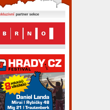
xkluzivní
partner sekce