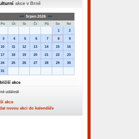
ulturní
akce v Brně
<<
Srpen 2026
>>
Po
Út
St
Čt
Pá
So
Ne
1
2
3
4
5
6
7
8
9
10
11
12
13
14
15
16
17
18
19
20
21
22
23
24
25
26
27
28
29
30
31
bližší akce
né události
ší akce
dat novou akci do kalendáře