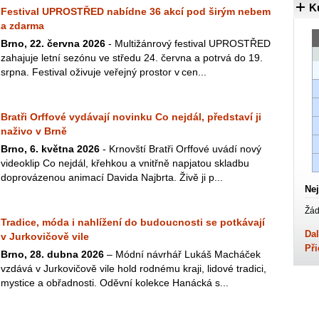
K
Festival UPROSTŘED nabídne 36 akcí pod širým nebem
a zdarma
Brno, 22. června 2026
- Multižánrový festival UPROSTŘED
zahajuje letní sezónu ve středu 24. června a potrvá do 19.
srpna. Festival oživuje veřejný prostor v cen...
Bratři Orffové vydávají novinku Co nejdál, představí ji
naživo v Brně
Brno, 6. května 2026
- Krnovští Bratři Orffové uvádí nový
videoklip Co nejdál, křehkou a vnitřně napjatou skladbu
doprovázenou animací Davida Najbrta. Živě ji p...
Nej
Žád
Tradice, móda i nahlížení do budoucnosti se potkávají
Dal
v Jurkovičově vile
Při
Brno, 28. dubna 2026
– Módní návrhář Lukáš Macháček
vzdává v Jurkovičově vile hold rodnému kraji, lidové tradici,
mystice a obřadnosti. Oděvní kolekce Hanácká s...