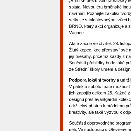
„Brnu se přezdívalo Moravský Man
spjata. Novou éru brněnské indus
návrháři. Poznejte zákulisí tvor
setkejte s talentovanými tvůrci
BRNO, který akci organizuje a za
Vánoce.
Akce začne ve čtvrtek 28. list
Žlutý kopec, kde představí své 
její přesahy, přičemž každý z n
Součástí přehlídky bude také prá
ze Střední školy umění a design
Podpora lokální tvorby a udrži
V pátek a sobotu máte možnost na
jich zapojilo celkem 25. Každé z
designu přes avantgardní kolekc
udržitelný přístup k módnímu pr
kreativity, ale také výzvou k od
Součástí doprovodného programu
děti. Ve spolupráci s Otevřenými