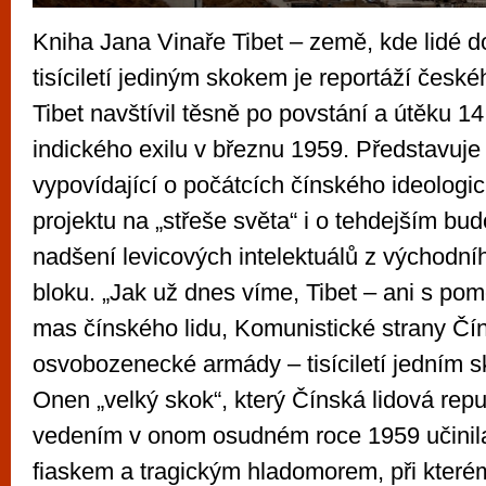
Kniha Jana Vinaře Tibet – země, kde lidé d
tisíciletí jediným skokem je reportáží české
Tibet navštívil těsně po povstání a útěku 14
indického exilu v březnu 1959. Představuje
vypovídající o počátcích čínského ideologic
projektu na „střeše světa“ i o tehdejším b
nadšení levicových intelektuálů z východní
bloku. „Jak už dnes víme, Tibet – ani s pom
mas čínského lidu, Komunistické strany Čín
osvobozenecké armády – tisíciletí jedním 
Onen „velký skok“, který Čínská lidová re
vedením v onom osudném roce 1959 učinila
fiaskem a tragickým hladomorem, při které