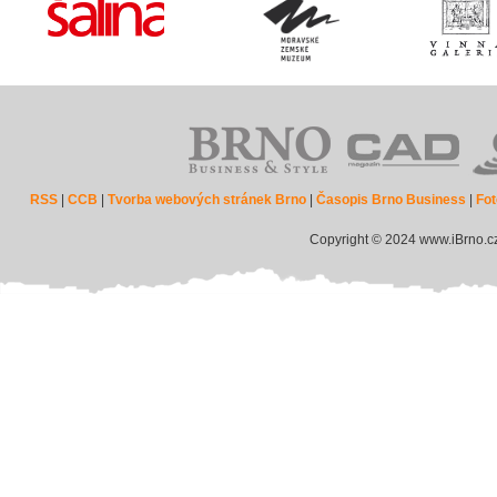
RSS
|
CCB
|
Tvorba webových stránek Brno
|
Časopis Brno Business
|
Fot
Copyright © 2024 www.iBrno.c