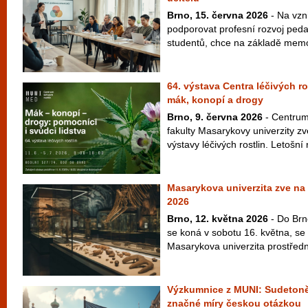
Brno, 15. června 2026
- Na vzni
podporovat profesní rozvoj peda
studentů, chce na základě memo
64. výstava Centra léčivých r
mák, konopí a drogy
Brno, 9. června 2026
- Centrum 
fakulty Masarykovy univerzity zv
výstavy léčivých rostlin. Letošní 
Masarykova univerzita zve n
2026
Brno, 12. května 2026
- Do Brn
se koná v sobotu 16. května, se 
Masarykova univerzita prostřed
Výzkumnice z MUNI: Sudetoně
značné míry českou otázkou