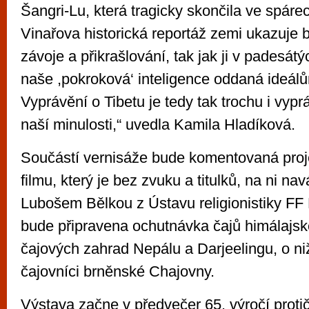
Šangri-Lu, která tragicky skončila ve spáre
Vinařova historická reportáž zemi ukazuje
závoje a přikrašlování, tak jak ji v padesátý
naše ,pokroková‘ inteligence oddaná ideá
Vyprávění o Tibetu je tedy tak trochu i vyp
naší minulosti,“ uvedla Kamila Hladíková.
Součástí vernisáže bude komentovaná pro
filmu, který je bez zvuku a titulků, na ni n
Lubošem Bělkou z Ústavu religionistiky F
bude připravena ochutnávka čajů himálajsk
čajových zahrad Nepálu a Darjeelingu, o niž
čajovníci brněnské Chajovny.
Výstava začne v předvečer 65. výročí proti