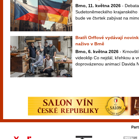
Brno, 11. května 2026
- Debata 
Sudetoněmeckého krajanského s
bude ve čtvrtek zabývat na mimo
Bratři Orffové vydávají novink
naživo v Brně
Brno, 6. května 2026
- Krnovští
videoklip Co nejdál, křehkou a v
doprovázenou animací Davida Najb
Part