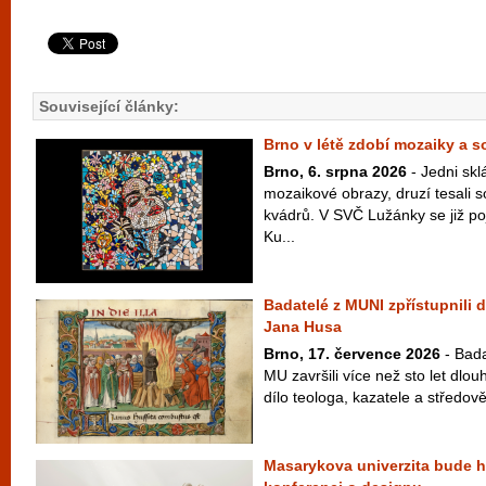
Související články:
Brno v létě zdobí mozaiky a 
Brno, 6. srpna 2026
- Jedni skl
mozaikové obrazy, druzí tesali 
kvádrů. V SVČ Lužánky se již po
Ku...
Badatelé z MUNI zpřístupnili d
Jana Husa
Brno, 17. července 2026
- Bada
MU završili více než sto let dlo
dílo teologa, kazatele a středově
Masarykova univerzita bude ho