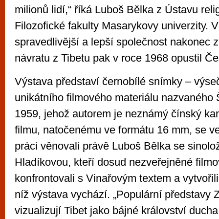
milionů lidí,“ říká Luboš Bělka z Ústavu reli
Filozofické fakulty Masarykovy univerzity. 
spravedlivější a lepší společnost nakonec z
návratu z Tibetu pak v roce 1968 opustil Č
Výstava představí černobílé snímky – výse
unikátního filmového materiálu nazvaného 
1959, jehož autorem je neznámý čínský k
filmu, natočenému ve formátu 16 mm, se v
práci věnovali právě Luboš Bělka se sinol
Hladíkovou, kteří dosud nezveřejněné film
konfrontovali s Vinařovým textem a vytvořili 
níž výstava vychází. „Populární představy 
vizualizují Tibet jako bájné království du