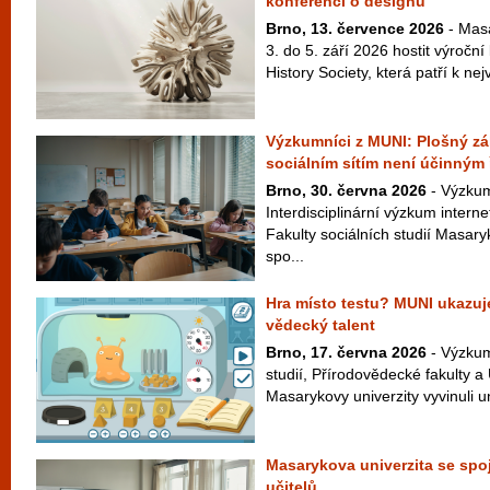
konferenci o designu
Brno, 13. července 2026
- Masa
3. do 5. září 2026 hostit výroční
History Society, která patří k ne
Výzkumníci z MUNI: Plošný zák
sociálním sítím není účinným
Brno, 30. června 2026
- Výzkum
Interdisciplinární výzkum interne
Fakulty sociálních studií Masar
spo...
Hra místo testu? MUNI ukazuje
vědecký talent
Brno, 17. června 2026
- Výzkum
studií, Přírodovědecké fakulty a
Masarykovy univerzity vyvinuli un
Masarykova univerzita se spoj
učitelů