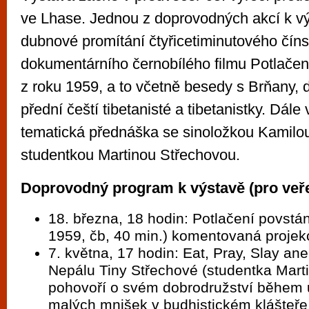
ve Lhase. Jednou z doprovodných akcí k v
dubnové promítání čtyřicetiminutového čín
dokumentárního černobílého filmu Potlačení
z roku 1959, a to včetně besedy s Brňany, d
přední čeští tibetanisté a tibetanistky. Dále
tematická přednáška se sinoložkou Kamilo
studentkou Martinou Střechovou.
Doprovodný program k výstavě (pro veře
18. března, 18 hodin: Potlačení povstán
1959, čb, 40 min.) komentovaná proje
7. května, 17 hodin: Eat, Pray, Slay an
Nepálu Tiny Střechové (studentka Mart
pohovoří o svém dobrodružství během u
malých mnišek v budhistickém klášteře, 