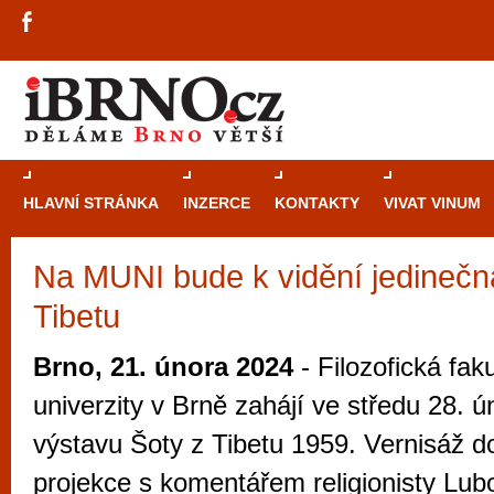
HLAVNÍ STRÁNKA
INZERCE
KONTAKTY
VIVAT VINUM
Na MUNI bude k vidění jedinečn
Průvodce
kasi
Tibetu
Brně: Od rulet
automaty
Brno, 21. února 2024
- Filozofická fa
Brno je měs
univerzity v Brně zahájí ve středu 28. ú
zajímavé p
výstavu Šoty z Tibetu 1959. Vernisáž do
restaurace, div
projekce s komentářem religionisty Lub
Mimo jiné je ale také místem, kde si můžet