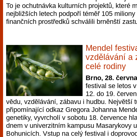
To je ochutnávka kulturních projektů, které 
vyzkoušet různé kasinové hry. V neustál
nejbližších letech podpoří téměř 105 miliony
metropoli naleznete širokou nabídku her o
finančních prostředků schválili brněnští zastu
po moderní automaty jak pro pravidelné n
příležitostné hráče. V...
Mendel festiva
vzdělávání a 
celé rodiny
Brno, 28. červn
festival se letos
12. do 19. červen
vědu, vzdělávání, zábavu i hudbu. Největší
připomínající odkaz Gregora Johanna Mende
genetiky, vyvrcholí v sobotu 18. července hl
dnem v univerzitním kampusu Masarykovy un
Bohunicích. Vstup na celý festival i doprovo