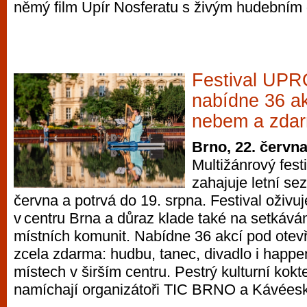
němý film Upír Nosferatu s živým hudebním
Festival U
nabídne 36 ak
nebem a zda
Brno, 22. červn
Multižánrový fe
zahajuje letní se
června a potrvá do 19. srpna. Festival oživuj
v centru Brna a důraz klade také na setkává
místních komunit. Nabídne 36 akcí pod ote
zcela zdarma: hudbu, tanec, divadlo i happ
místech v širším centru. Pestrý kulturní kokt
namíchají organizátoři TIC BRNO a Kávées