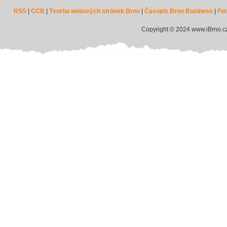
RSS
|
CCB
|
Tvorba webových stránek Brno
|
Časopis Brno Business
|
Fot
Copyright © 2024 www.iBrno.c