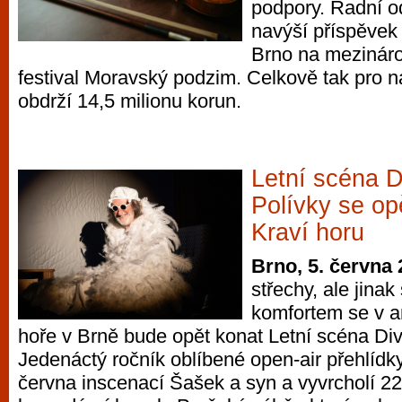
podpory. Radní od
navýší příspěvek 
Brno na mezinár
festival Moravský podzim. Celkově tak pro n
obdrží 14,5 milionu korun.
Letní scéna D
Polívky se op
Kraví horu
Brno, 5. června
střechy, ale jina
komfortem se v a
hoře v Brně bude opět konat Letní scéna Div
Jedenáctý ročník oblíbené open-air přehlídky
června inscenací Šašek a syn a vyvrcholí 2