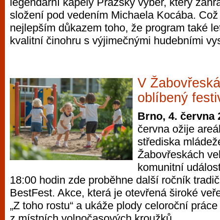
legendární kapely Pražský výběr, který zahr
složení pod vedením Michaela Kocába. Což
nejlepším důkazem toho, že program také le
kvalitní činohru s výjimečnými hudebními vy
V Žabovřeská
oblíbený fest
Brno, 4. června
června ožije are
střediska mládež
Žabovřeskách ve
komunitní událos
18:00 hodin zde proběhne další ročník tradič
BestFest. Akce, která je otevřená široké veře
„Z toho rostu“ a ukáže plody celoroční práce 
z místních volnočasových kroužků.