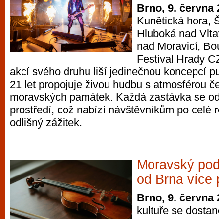
Brno, 9. června
Kunětická hora, Š
Hluboká nad Vlta
nad Moravicí, Bo
Festival Hrady C
akcí svého druhu liší jedinečnou koncepcí put
21 let propojuje živou hudbu s atmosférou č
moravských památek. Každá zastávka se od
prostředí, což nabízí návštěvníkům po celé 
odlišný zážitek.
Moravský pod
od Brna více
Brno, 9. června
kultuře se dosta