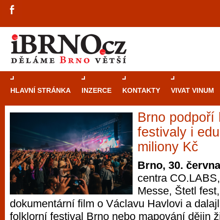
HLAVNÍ STRÁNKA
INZERCE
KONTAKTY
VIVAT VINUM
Brno podpoří 
Průvodce
kasi
festivaly i ed
Brně: Od rulet
miliony Kč
automaty
Brno, 30. červn
centra CO.LABS, 
Brno je měs
Messe, Štetl fest, 
zajímavé p
dokumentární film o Václavu Havlovi a dalaj
restaurace, div
folklorní festival Brno nebo mapování dějin 
Mimo jiné je ale také místem, kde si můžet