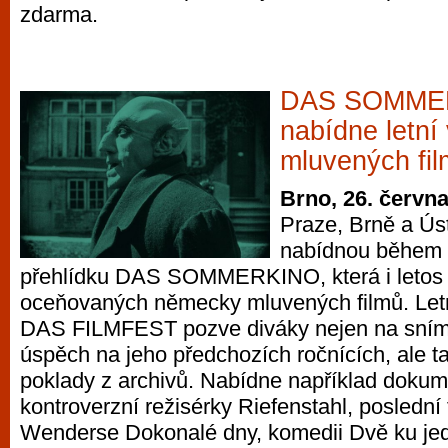
zdarma.
DAS SOMME
nabídne letn
mluvených fi
Brno, 26. červn
Praze, Brně a Ús
nabídnou během 
přehlídku DAS SOMMERKINO, která i letos 
oceňovaných německy mluvených filmů. Letní
DAS FILMFEST pozve diváky nejen na snímky
úspěch na jeho předchozích ročnících, ale t
poklady z archivů. Nabídne například dokume
kontroverzní režisérky Riefenstahl, poslední
Wenderse Dokonalé dny, komedii Dvě ku jed