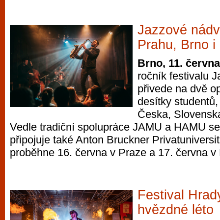
Jazzové nádvo
Prahu, Brno i
Brno, 11. červn
ročník festivalu 
přivede na dvě o
desítky studentů,
Česka, Slovensk
Vedle tradiční spolupráce JAMU a HAMU se 
připojuje také Anton Bruckner Privatuniversitä
proběhne 16. června v Praze a 17. června v
Festival Hrad
hvězdné léto