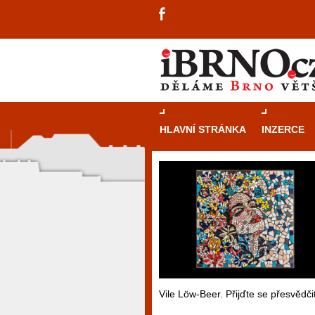
HLAVNÍ STRÁNKA
INZERCE
Vile Löw-Beer. Přijďte se přesvědčit
návštěvníky, tak pro příležitostné h