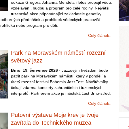
odkazu Gregora Johanna Mendela i letos propojil vědu,
vzdělávání, hudbu a program pro celé rodiny. Největší
tuzemská akce připomínající zakladatele genetiky
le odborných přednášek a prohlídek vědeckých pracovišť
prohlídku nebo program pro děti.
Celý článek...
Park na Moravském náměstí rozezní
světový jazz
Brno, 19. července 2026
- Jazzovým hvězdám bude
patřit park na Moravském náměstí, který v pondělí a
úterý rozezní festival Bohemia JazzFest. Návštěvníky
čekají zdarma koncerty zahraničních i tuzemských
interpretů. Partnerem akce je městská část Brno-střed.
Celý článek...
Putovní výstava Moje krev je tvoje
zavítala do Technického muzea