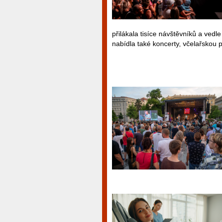
přilákala tisíce návštěvníků a ved
nabídla také koncerty, včelařskou 