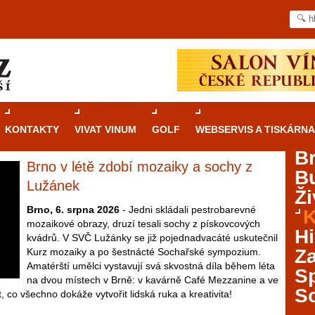
KONTAKTY
VIVAT VINUM
GOLF
WEBSERVIS A TISKÁRNA
B
Brno v létě zdobí mozaiky a sochy z
B
Průvodce
kasinovými hrami v Brně: Od
Lužánek
Ži
rulety po video automaty
Brno, 6. srpna 2026
- Jedni skládali pestrobarevné
K
mozaikové obrazy, druzí tesali sochy z pískovcových
Brno je městem známým pro zajímavé památky, skvělé
Hi
kvádrů. V SVČ Lužánky se již pojednadvacáté uskutečnil
restaurace, divadla a univerzity. Mimo jiné je ale také
Za
Kurz mozaiky a po šestnácté Sochařské sympozium.
místem, kde si můžete legálně a bezpečně vyzkoušet
Amatérští umělci vystavují svá skvostná díla během léta
různé kasinové hry. V neustále kvetoucí moravské
S
na dvou místech v Brně: v kavárně Café Mezzanine a ve
metropoli naleznete širokou nabídku her od klasické
S
, co všechno dokáže vytvořit lidská ruka a kreativita!
rulety až po moderní automaty jak pro pravidelné
ráče. V...