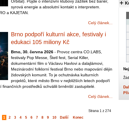
Orbital). Půjde o intenzivní klubový zážitek bez bariér,
K
syrová energie a absolutní kontakt s interpretem.
KERO a KAJETAN.
Celý článek...
Brno podpoří kulturní akce, festivaly i
edukaci 105 miliony Kč
Brno, 30. června 2026
- Provoz centra CO.LABS,
festivaly Pop Messe, Štetl fest, Serial Killer,
dokumentární film o Václavu Havlovi a dalajlámovi,
Mezinárodní folklorní festival Brno nebo mapování dějin
Nej
židovských komunit. To je ochutnávka kulturních
Žád
projektů, které město Brno v nejbližších letech podpoří
 finančních prostředků schválili brněnští zastupitelé.
Dal
Při
Celý článek...
Strana 1 z 274
1
2
3
4
5
6
7
8
9
10
Další
Konec