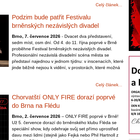
Celý článek...
Podzim bude patřit Festivalu
brněnských nezávislých divadel
Brno, 7. července 2026
- Dvacet dva představení,
sedm míst, osm dní. Od 4. do 11. října poprvé v Brně
proběhne Festival brněnských nezávislých divadel.
Profesionální nezávislá divadelní scéna města se
představí najednou v jednom týdnu: v inscenacích, které
jinde běžně nejsou k vidění, v prostorách, které možná
Celý článek...
Chorvatští ONLY FIRE dorazí poprvé
do Brna na Flédu
Brno, 2. července 2026
– ONLY FIRE poprvé v Brně!
Už 5. července dorazí do brněnského klubu Fléda se
speciální show, kdy odehraje svůj set přímo uprostřed
davu mezi lidmi (stejně jako Fejká nebo Phil Hartnoll z