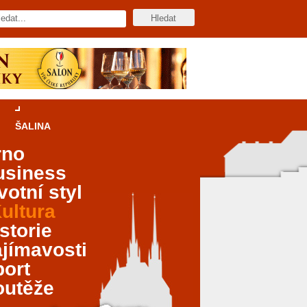
ŠALINA
rno
usiness
votní styl
ultura
storie
jímavosti
port
outěže