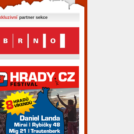
xkluzivní
partner sekce