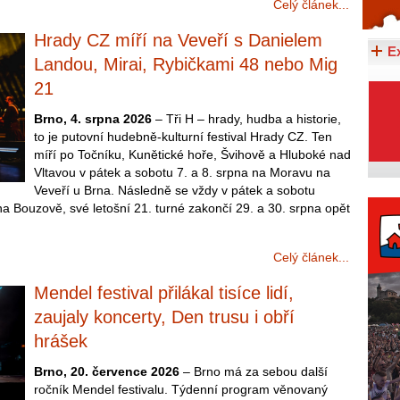
Celý článek...
Celý článek...
Hrady CZ míří na Veveří s Danielem
E
Landou, Mirai, Rybičkami 48 nebo Mig
21
Brno, 4. srpna 2026
– Tři H – hrady, hudba a historie,
to je putovní hudebně-kulturní festival Hrady CZ. Ten
míří po Točníku, Kunětické hoře, Švihově a Hluboké nad
Vltavou v pátek a sobotu 7. a 8. srpna na Moravu na
Veveří u Brna. Následně se vždy v pátek a sobotu
na Bouzově, své letošní 21. turné zakončí 29. a 30. srpna opět
Celý článek...
Mendel festival přilákal tisíce lidí,
zaujaly koncerty, Den trusu i obří
hrášek
Brno, 20. července 2026
– Brno má za sebou další
ročník Mendel festivalu. Týdenní program věnovaný