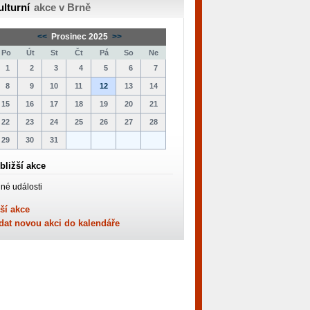
ulturní
akce v Brně
<<
Prosinec 2025
>>
Po
Út
St
Čt
Pá
So
Ne
1
2
3
4
5
6
7
8
9
10
11
12
13
14
15
16
17
18
19
20
21
22
23
24
25
26
27
28
29
30
31
bližší akce
né události
ší akce
dat novou akci do kalendáře