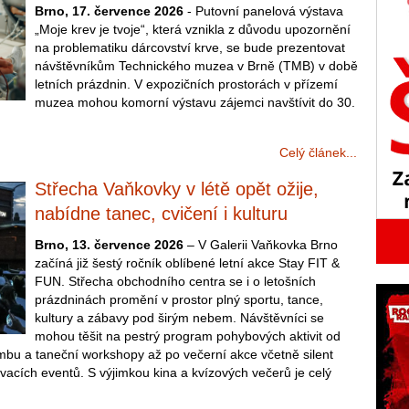
Brno, 17. července 2026
- Putovní panelová výstava
„Moje krev je tvoje“, která vznikla z důvodu upozornění
na problematiku dárcovství krve, se bude prezentovat
návštěvníkům Technického muzea v Brně (TMB) v době
letních prázdnin. V expozičních prostorách v přízemí
muzea mohou komorní výstavu zájemci navštívit do 30.
Celý článek...
Střecha Vaňkovky v létě opět ožije,
nabídne tanec, cvičení i kulturu
Brno, 13. července 2026
– V Galerii Vaňkovka Brno
začíná již šestý ročník oblíbené letní akce Stay FIT &
FUN. Střecha obchodního centra se i o letošních
prázdninách promění v prostor plný sportu, tance,
kultury a zábavy pod širým nebem. Návštěvníci se
mohou těšit na pestrý program pohybových aktivit od
 zumbu a taneční workshopy až po večerní akce včetně silent
acích eventů. S výjimkou kina a kvízových večerů je celý