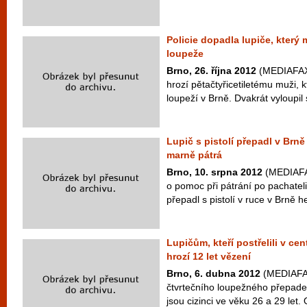
Policie dopadla lupiče, který 
loupeže
Brno, 26. října 2012
(MEDIAFAX)
hrozí pětačtyřicetiletému muži, k
loupeží v Brně. Dvakrát vyloupil 
Lupič s pistolí přepadl v Brně
marně pátrá
Brno, 10. srpna 2012
(MEDIAFAX
o pomoc při pátrání po pachatel
přepadl s pistolí v ruce v Brně he
Lupičům, kteří postřelili v ce
hrozí 12 let vězení
Brno, 6. dubna 2012
(MEDIAFAX
čtvrtečního loupežného přepade
jsou cizinci ve věku 26 a 29 let. 