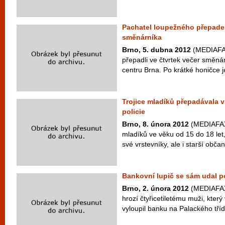
Pachatel loupežného přepadení
směnárníka
Brno, 5. dubna 2012
(MEDIAFAX
přepadli ve čtvrtek večer směná
centru Brna. Po krátké honičce je
Trojice mladíků přepadávala v 
policie
Brno, 8. února 2012
(MEDIAFAX) 
mladíků ve věku od 15 do 18 let,
své vrstevníky, ale i starší občan
Bankovní lupič se sám udal po
Brno, 2. února 2012
(MEDIAFAX)
hrozí čtyřicetiletému muži, kter
vyloupil banku na Palackého tříd