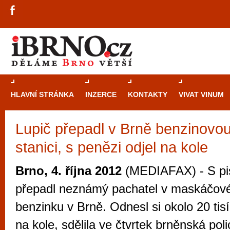
HLAVNÍ STRÁNKA
INZERCE
KONTAKTY
VIVAT VINUM
Lupič přepadl v Brně benzinovou
Průvodce
kasi
stanici, s penězi odjel na kole
Brně: Od rulet
automaty
Brno, 4. října 2012
(MEDIAFAX) - S pis
Brno je měs
přepadl neznámý pachatel v maskáčov
zajímavé p
benzinku v Brně. Odnesl si okolo 20 tisí
restaurace, div
na kole, sdělila ve čtvrtek brněnská poli
Mimo jiné je ale také místem, kde si můžet