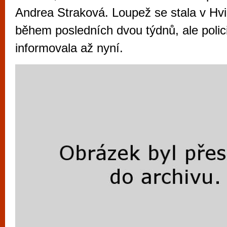
vyzkoušet různé kasinové hry. V neustál
Andrea Straková. Loupež se stala v Hvi
metropoli naleznete širokou nabídku her o
během posledních dvou týdnů, ale polici
po moderní automaty jak pro pravidelné n
informovala až nyní.
příležitostné hráče. V...