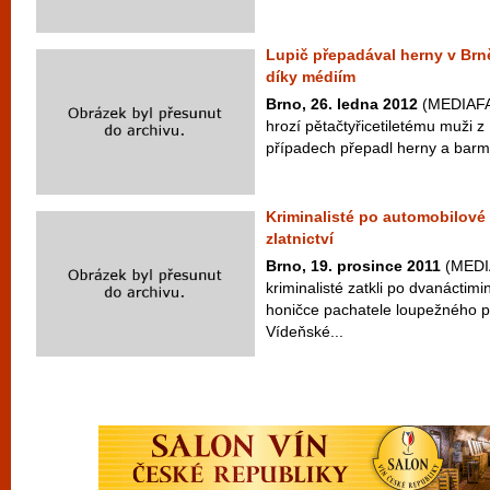
Lupič přepadával herny v Brně.
díky médiím
Brno, 26. ledna 2012
(MEDIAFAX
hrozí pětačtyřicetiletému muži z 
případech přepadl herny a barma
Kriminalisté po automobilové 
zlatnictví
Brno, 19. prosince 2011
(MEDIA
kriminalisté zatkli po dvanáctim
honičce pachatele loupežného př
Vídeňské...