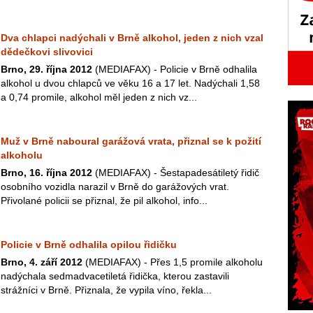
Dva chlapci nadýchali v Brně alkohol, jeden z nich vzal
dědečkovi slivovici
Brno, 29. října 2012
(MEDIAFAX) - Policie v Brně odhalila
alkohol u dvou chlapců ve věku 16 a 17 let. Nadýchali 1,58
a 0,74 promile, alkohol měl jeden z nich vz...
Muž v Brně naboural garážová vrata, přiznal se k požití
alkoholu
Brno, 16. října 2012
(MEDIAFAX) - Šestapadesátiletý řidič
osobního vozidla narazil v Brně do garážových vrat.
Přivolané policii se přiznal, že pil alkohol, info...
Policie v Brně odhalila opilou řidičku
Brno, 4. září 2012
(MEDIAFAX) - Přes 1,5 promile alkoholu
nadýchala sedmadvacetiletá řidička, kterou zastavili
strážníci v Brně. Přiznala, že vypila víno, řekla...