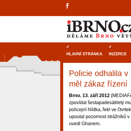
HLAVNÍ STRÁNKA
INZERCE
Policie odhalila 
měl zákaz řízení
Brno, 13. září 2012
(MEDIAFAX
zpovídat šestapadesátiletý muž
policejní hlídka, řekl ve čtv
upoutal pozornost strážníků v 
uvedl Ghanem.
návštěvníky, tak pro příležitostné h