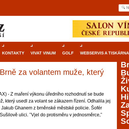
KONTAKTY
VIVAT VINUM
GOLF
WEBSERVIS A TISKÁRNA
B
v Brně za volantem muže, který
B
Průvodce
kasinovými hrami v Brně: Od
Ži
rulety po video automaty
Ku
Brno je městem známým pro zajímavé památky, skvělé
) - Z maření výkonu úředního rozhodnutí se bude
Hi
restaurace, divadla a univerzity. Mimo jiné je ale také
, který usedl za volant se zákazem řízení. Odhalila jej
Za
místem, kde si můžete legálně a bezpečně vyzkoušet
rtek Jakub Ghanem z brněnské městské policie. Šofér
různé kasinové hry. V neustále kvetoucí moravské
S
Sušilově ulici. "Vjel do protisměru v jednosměrce,"
metropoli naleznete širokou nabídku her od klasické
S
rulety až po moderní automaty jak pro pravidelné
ráče. V...