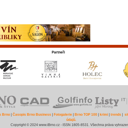
Partneři
k Brno
|
Časopis Brno Business
|
Fotogalerie
|
Brno TOP 100
|
krimi
|
trends
|
s
údajů.
Copyright © 2024 www.iBrno.cz - ISSN 1805-8531. Všechna práva vyhraze