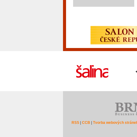
RSS
|
CCB
|
Tvorba webových stráne