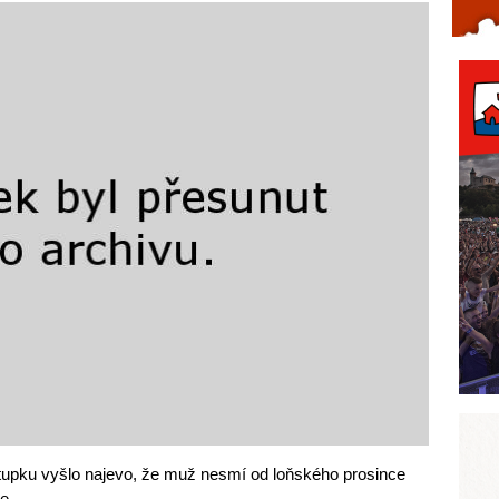
Celý článek...
stupku vyšlo najevo, že muž nesmí od loňského prosince
ie.