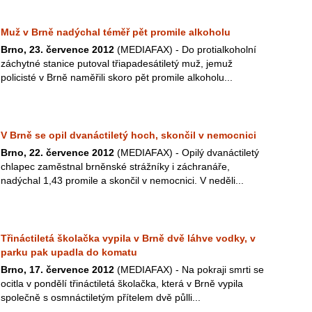
Muž v Brně nadýchal téměř pět promile alkoholu
Brno, 23. července 2012
(MEDIAFAX) - Do protialkoholní
záchytné stanice putoval třiapadesátiletý muž, jemuž
policisté v Brně naměřili skoro pět promile alkoholu...
V Brně se opil dvanáctiletý hoch, skončil v nemocnici
Brno, 22. července 2012
(MEDIAFAX) - Opilý dvanáctiletý
chlapec zaměstnal brněnské strážníky i záchranáře,
nadýchal 1,43 promile a skončil v nemocnici. V neděli...
Třináctiletá školačka vypila v Brně dvě láhve vodky, v
parku pak upadla do komatu
Brno, 17. července 2012
(MEDIAFAX) - Na pokraji smrti se
ocitla v pondělí třináctiletá školačka, která v Brně vypila
společně s osmnáctiletým přítelem dvě půlli...