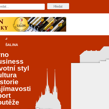
ŠALINA
rno
usiness
votní styl
ltura
storie
jímavosti
port
outěže