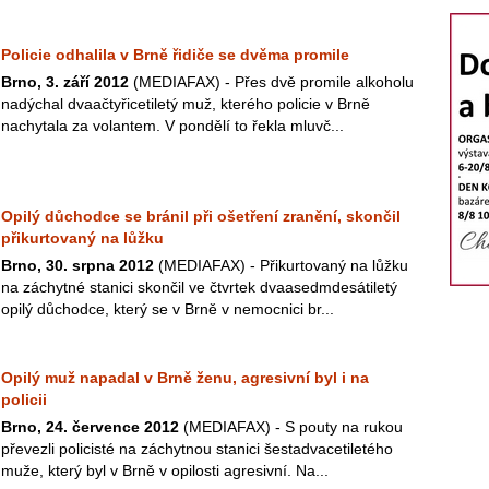
Policie odhalila v Brně řidiče se dvěma promile
Brno, 3. září 2012
(MEDIAFAX) - Přes dvě promile alkoholu
nadýchal dvaačtyřicetiletý muž, kterého policie v Brně
nachytala za volantem. V pondělí to řekla mluvč...
Opilý důchodce se bránil při ošetření zranění, skončil
přikurtovaný na lůžku
Brno, 30. srpna 2012
(MEDIAFAX) - Přikurtovaný na lůžku
na záchytné stanici skončil ve čtvrtek dvaasedmdesátiletý
opilý důchodce, který se v Brně v nemocnici br...
Opilý muž napadal v Brně ženu, agresivní byl i na
policii
Brno, 24. července 2012
(MEDIAFAX) - S pouty na rukou
převezli policisté na záchytnou stanici šestadvacetiletého
muže, který byl v Brně v opilosti agresivní. Na...