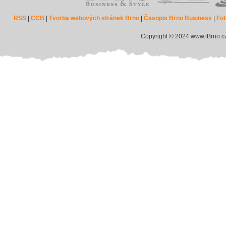
RSS
|
CCB
|
Tvorba webových stránek Brno
|
Časopis Brno Business
|
Fot
Copyright © 2024 www.iBrno.c