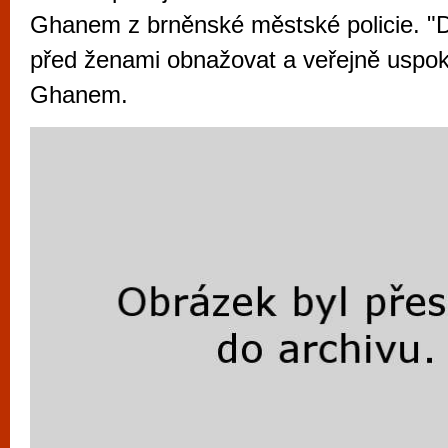
vyzkoušet různé kasinové hry. V neustál
Ghanem z brněnské městské policie. "
metropoli naleznete širokou nabídku her o
před ženami obnažovat a veřejně uspok
po moderní automaty jak pro pravidelné n
Ghanem.
příležitostné hráče. V...