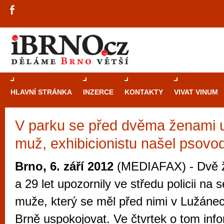
HLAVNÍ STRÁNKA
INZERCE
KONTAKTY
VIVAT VINUM
V parku se před dvěma ženami 
Průvodce
kasi
muž, exhibicionistu našel psovo
Brně: Od rulet
automaty
Brno, 6. září 2012
(MEDIAFAX) - Dvě ž
Brno je měs
a 29 let upozornily ve středu policii na 
zajímavé p
muže, který se měl před nimi v Lužáne
restaurace, div
Brně uspokojovat. Ve čtvrtek o tom inf
Mimo jiné je ale také místem, kde si můžet