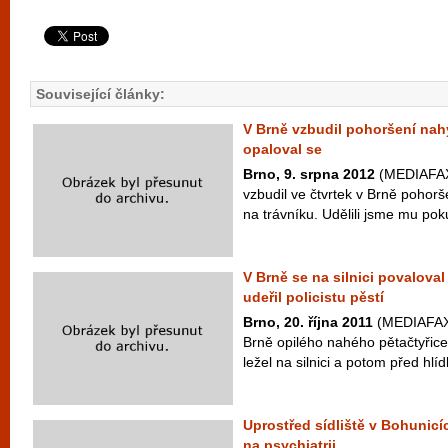
Související články:
V Brně vzbudil pohoršení nahý
opaloval se
Brno, 9. srpna 2012
(MEDIAFAX)
vzbudil ve čtvrtek v Brně pohorš
na trávníku. Udělili jsme mu pokut
V Brně se na silnici povaloval
udeřil policistu pěstí
Brno, 20. října 2011
(MEDIAFAX) 
Brně opilého nahého pětačtyřice
ležel na silnici a potom před hlídk
Uprostřed sídliště v Bohunicí
na psychiatrii