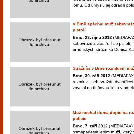
lomu. Od úmyslu jej odradili poli
V Brně spáchal muž sebevraždu,
pistolí
Brno, 23. října 2012
(MEDIAFAX
sebevraždu. Zastřelil se pistolí,
brněnských strážníků Denisa Kapi
Strážníci v Brně rozmluvili m
Brno, 30. září 2012
(MEDIAFAX) 
rozmluvili sebevraždu dvaatřicet
zavolal na tísňovou linku v pátek 
Muž nechal doma dopis na roz
policie
Brno, 7. září 2012
(MEDIAFAX) - 
osmapadesátiletém muži, který 