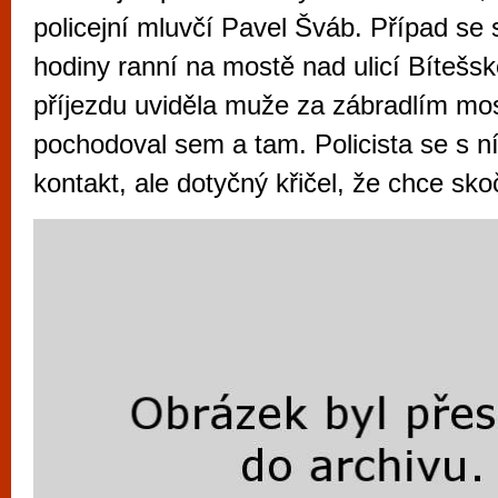
vyzkoušet různé kasinové hry. V neustál
policejní mluvčí Pavel Šváb. Případ se 
metropoli naleznete širokou nabídku her o
hodiny ranní na mostě nad ulicí Bítešsk
po moderní automaty jak pro pravidelné n
příjezdu uviděla muže za zábradlím mos
příležitostné hráče. V...
pochodoval sem a tam. Policista se s n
kontakt, ale dotyčný křičel, že chce sko