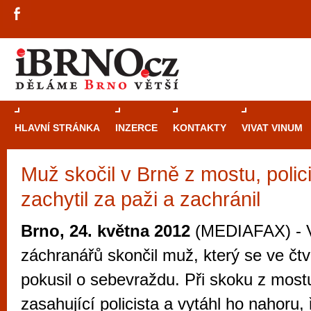
HLAVNÍ STRÁNKA
INZERCE
KONTAKTY
VIVAT VINUM
Muž skočil v Brně z mostu, polici
Průvodce
kasi
zachytil za paži a zachránil
Brně: Od rulet
automaty
Brno, 24. května 2012
(MEDIAFAX) - V
Brno je měs
záchranářů skončil muž, který se ve čtv
zajímavé p
pokusil o sebevraždu. Při skoku z mostu 
restaurace, div
zasahující policista a vytáhl ho nahoru,
Mimo jiné je ale také místem, kde si můžet