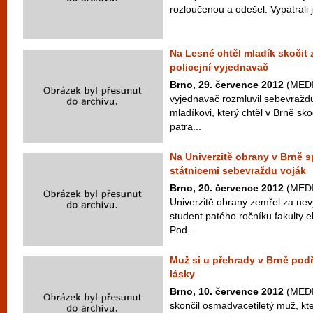
rozloučenou a odešel. Vypátrali 
Na Lesné chtěl mladík skočit 
policejní vyjednavač
Brno, 29. července 2012
(MEDIA
vyjednavač rozmluvil sebevražd
mladíkovi, který chtěl v Brně sk
patra...
Na Univerzitě obrany v Brně s
státnicemi sebevraždu voják
Brno, 20. července 2012
(MEDI
Univerzitě obrany zemřel za nev
student patého ročníku fakulty
Pod...
Muž si u přehrady v Brně podř
lásky
Brno, 10. července 2012
(MEDIA
skončil osmadvacetiletý muž, kt