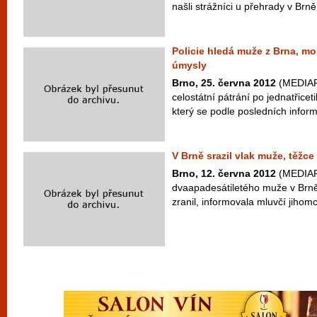
našli strážníci u přehrady v Brn
Policie hledá muže z Brna, m
úmysly
Brno, 25. června 2012
(MEDIAFA
celostátní pátrání po jednatřice
který se podle posledních inform
V Brně srazil vlak muže, těžce 
Brno, 12. června 2012
(MEDIAFA
dvaapadesátiletého muže v Brn
zranil, informovala mluvčí jihom