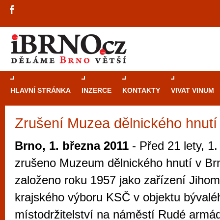
HLAVNÍ STRÁNKA
INZERCE
KONTAKTY
VIVAT VINUM
Zrušení Muzea dělnického hnutí
Průvodce
kasi
Brně: Od rulet
Brno, 1. března 2011
- Před 21 lety, 1
automaty
zrušeno Muzeum dělnického hnutí v Brn
Brno je měs
založeno roku 1957 jako zařízení Jiho
zajímavé p
krajského výboru KSČ v objektu býval
restaurace, div
místodržitelství na náměstí Rudé armád
Mimo jiné je ale také místem, kde si můžet