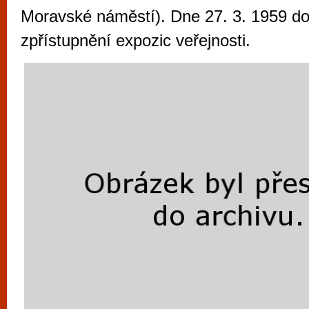
vyzkoušet různé kasinové hry. V neustál
Moravské náměstí). Dne 27. 3. 1959 do
metropoli naleznete širokou nabídku her o
zpřístupnění expozic veřejnosti.
po moderní automaty jak pro pravidelné n
příležitostné hráče. V...