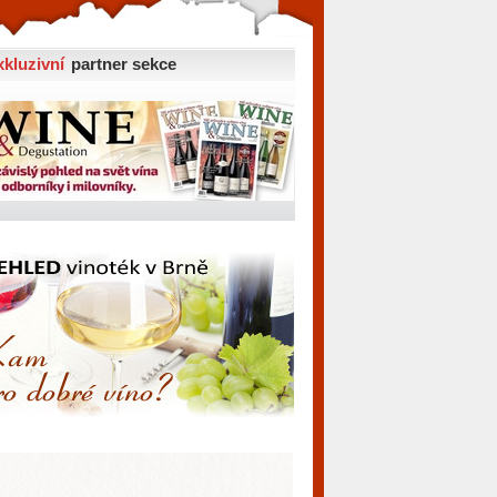
xkluzivní
partner sekce