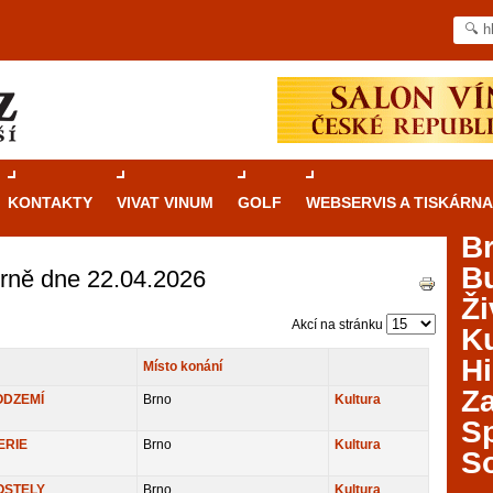
KONTAKTY
VIVAT VINUM
GOLF
WEBSERVIS A TISKÁRNA
B
B
Brně dne 22.04.2026
Průvodce
kasinovými hrami v Brně: Od
Ži
rulety po video automaty
Akcí na stránku
Ku
Brno je městem známým pro zajímavé památky, skvělé
Hi
Místo konání
restaurace, divadla a univerzity. Mimo jiné je ale také
Za
místem, kde si můžete legálně a bezpečně vyzkoušet
ODZEMÍ
Brno
Kultura
různé kasinové hry. V neustále kvetoucí moravské
S
metropoli naleznete širokou nabídku her od klasické
ERIE
Brno
Kultura
S
rulety až po moderní automaty jak pro pravidelné
ráče. V...
OSTELY
Brno
Kultura