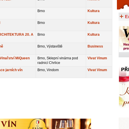
Celý článek...
Brno
Kultura
E
I
Brno
Kultura
CHITEKTURA 20. A
Brno
Kultura
ně
Brno, Výstaviště
Business
Vinařství MiQueen
Brno, Sklepní vinárna pod
Vivat Vinum
radnicí Chrlice
ce jarních vín
Brno, Vindom
Vivat Vinum