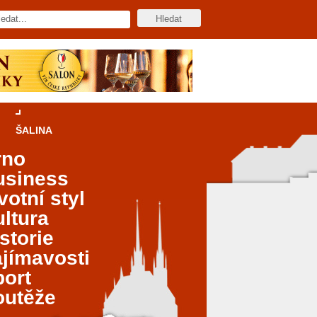
ŠALINA
rno
usiness
votní styl
ltura
storie
jímavosti
port
outěže