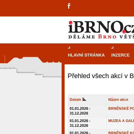
HLAVNÍ STRÁNKA
INZERCE
Přehled všech akcí v 
Datum
Název akce
01.01.2026 -
BRNĚNSKÉ P
31.12.2026
01.01.2026 -
MUZEA A GAL
31.12.2026
návštěvníky, tak pro příležitostné h
01.01.2026 -
BRNĚNSKÉ K