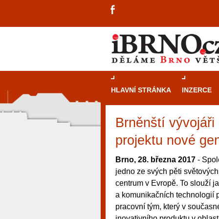
HLAVNÍ STRÁNKA
INZERCE
Brněnští vývojáři
projektu nové ge
Brno, 28. března 2017
- Spol
jedno ze svých pěti světových
centrum v Evropě. To slouží 
a komunikačních technologií p
pracovní tým, který v současn
návštěvníky, tak pro příležitostné h
inovativního produktu v oblast