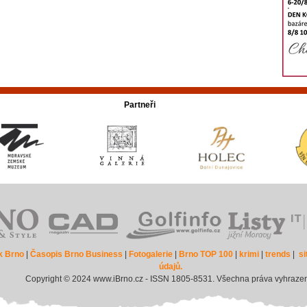
Partneři
k Brno
|
Časopis Brno Business
|
Fotogalerie
|
Brno TOP 100
|
krimi
|
trends
|
s
údajů.
Copyright © 2024 www.iBrno.cz - ISSN 1805-8531. Všechna práva vyhraze