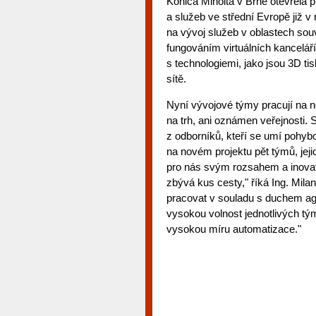
Konica Minolta v Brně otevřela p
a služeb ve střední Evropě již 
na vývoj služeb v oblastech sou
fungováním virtuálních kancelář
s technologiemi, jako jsou 3D ti
sítě.
Nyní vývojové týmy pracují na n
na trh, ani oznámen veřejnosti. 
z odborníků, kteří se umí pohybo
na novém projektu pět týmů, jeji
pro nás svým rozsahem a inovati
zbývá kus cesty," říká Ing. Mil
pracovat v souladu s duchem ag
vysokou volnost jednotlivých tý
vysokou míru automatizace."