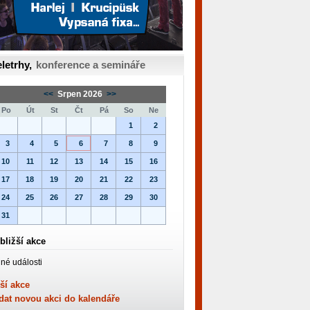
letrhy,
konference a semináře
<<
Srpen 2026
>>
Po
Út
St
Čt
Pá
So
Ne
1
2
3
4
5
6
7
8
9
10
11
12
13
14
15
16
17
18
19
20
21
22
23
24
25
26
27
28
29
30
31
bližší akce
né události
ší akce
dat novou akci do kalendáře