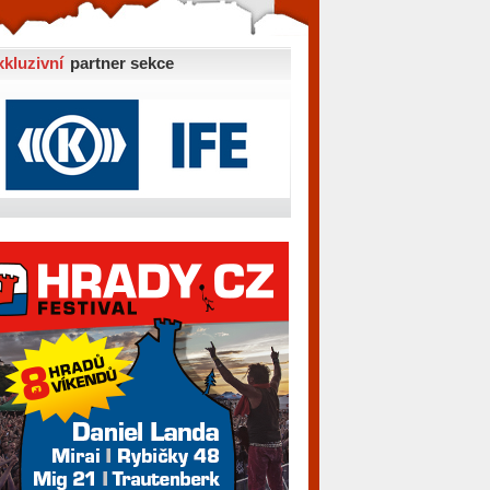
xkluzivní
partner sekce