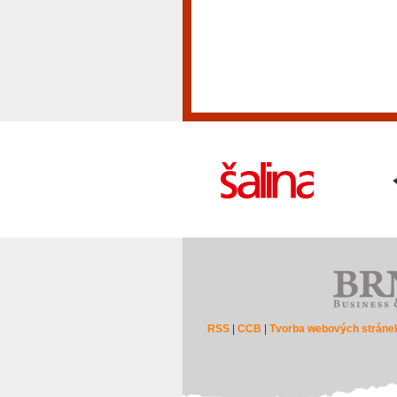
RSS
|
CCB
|
Tvorba webových stráne