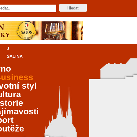
ŠALINA
rno
usiness
votní styl
ltura
storie
jímavosti
port
outěže