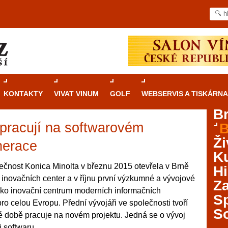
KONTAKTY
VIVAT VINUM
GOLF
WEBSERVIS A TISKÁRNA
B
 pracují na softwarovém
B
Průvodce
kasinovými hrami v Brně: Od
Ži
rulety po video automaty
nerace
Ku
Brno je městem známým pro zajímavé památky, skvělé
ečnost Konica Minolta v březnu 2015 otevřela v Brně
Hi
restaurace, divadla a univerzity. Mimo jiné je ale také
 inovačních center a v říjnu první výzkumné a vývojové
Za
místem, kde si můžete legálně a bezpečně vyzkoušet
jako inovační centrum moderních informačních
různé kasinové hry. V neustále kvetoucí moravské
S
ro celou Evropu. Přední vývojáři ve společnosti tvoří
metropoli naleznete širokou nabídku her od klasické
S
é době pracuje na novém projektu. Jedná se o vývoj
rulety až po moderní automaty jak pro pravidelné
ráče. V...
i softwaru.