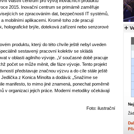
rvní vlastní centrum pro vývoj inovačních produktů
v roce 2015. Inovační centrum se primárně zaměřuje
visejících se zpracováním dat, bezpečností IT systémů,
í a mobilními aplikacemi. Kromě toho zde pracují
sk, holografické brýle, doteková zařízení nebo senzorové
Ve
ovém produktu, který do této chvíle ještě nebyl uveden
Speciálně sestavený pracovní kolektiv se skládá
vat v oblasti agilního vývoje. „V současné době pracuje
chž počet se může měnit, dle fáze vývoje. Tento projekt
vností představuje značnou výzvu a do cíle stále ještě
an Jedlička z Konica Minolta a dodává: „Snažíme se
ile manifesto, to mimo jiné znamená, ponechat poměrně
mů v organizaci jejich práce. Moderní metodiky očekávají
Nej
Foto: ilustrační
Žád
Dal
Při