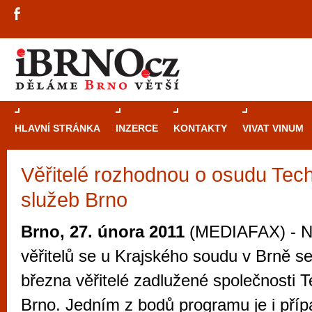
HLAVNÍ STRÁNKA
INZERCE
KONTAKTY
VIVAT VINUM
Věřitelé rozhodnou o osudu Tec
Průvodce
kasi
služeb Brno
Brně: Od rulet
automaty
Brno, 27. února 2011
(MEDIAFAX) - Na
Brno je měs
věřitelů se u Krajského soudu v Brně se
zajímavé p
března věřitelé zadlužené společnosti 
restaurace, div
Brno. Jedním z bodů programu je i pří
Mimo jiné je ale také místem, kde si můžet