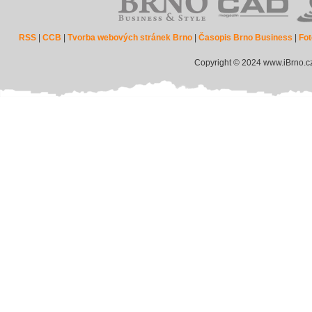
RSS
|
CCB
|
Tvorba webových stránek Brno
|
Časopis Brno Business
|
Fot
Copyright © 2024 www.iBrno.c