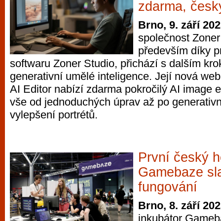
zdarma, česky
Brno, 9. září 20
společnost Zoner
především díky p
softwaru Zoner Studio, přichází s dalším kr
generativní umělé inteligence. Její nová we
AI Editor nabízí zdarma pokročilý AI image e
vše od jednoduchých úprav až po generativn
vylepšení portrétů.
První český h
Gamebaze sla
fungování
Brno, 8. září 20
inkubátor Gameba