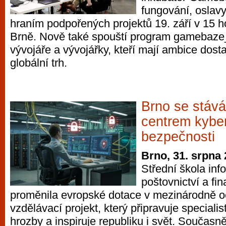
fungování, oslavy
hraním podpořených projektů 19. září v 15 h
Brně. Nově také spouští program gamebaze_
vývojáře a vývojářky, kteří mají ambice dosta
globální trh.
Brno se stáv
centrem kybe
bezpečnosti
Brno, 31. srpna
Střední škola info
poštovnictví a fin
proměnila evropské dotace v mezinárodně 
vzdělávací projekt, který připravuje speciali
hrozby a inspiruje republiku i svět. Současně