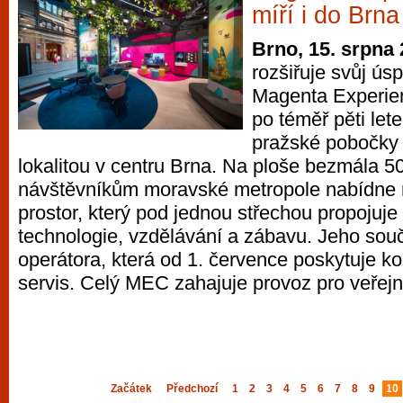
míří i do Brna
Brno, 15. srpna
rozšiřuje svůj ús
Magenta Experie
po téměř pěti let
pražské pobočky 
lokalitou v centru Brna. Na ploše bezmála 5
návštěvníkům moravské metropole nabídne m
prostor, který pod jednou střechou propojuj
technologie, vzdělávání a zábavu. Jeho součá
operátora, která od 1. července poskytuje k
servis. Celý MEC zahajuje provoz pro veřejn
Začátek
Předchozí
1
2
3
4
5
6
7
8
9
10