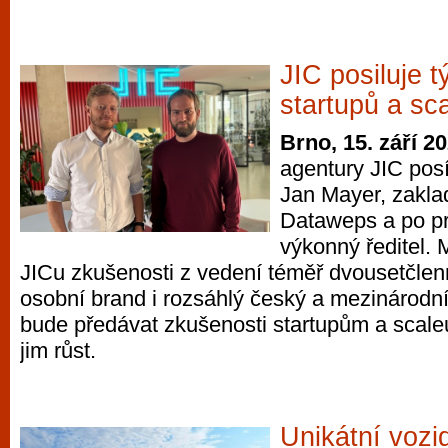
vyzkoušet různé kasinové hry. V neustál
metropoli naleznete širokou nabídku her o
po moderní automaty jak pro pravidelné n
JIC posiluje 
příležitostné hráče. V...
startupů a sc
Brno, 15. září 2
agentury JIC posí
Jan Mayer, zaklad
Dataweps a po pr
výkonný ředitel. 
JICu zkušenosti z vedení téměř dvousetčlen
osobní brand i rozsáhlý český a mezinárodní
bude předávat zkušenosti startupům a sca
jim růst.
Unikátní vozi