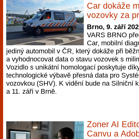
Car dokáže m
vozovky za p
Brno, 9. září 20
VARS BRNO před
Car, mobilní diag
jediný automobil v ČR, který dokáže při běž
a vyhodnocovat data o stavu vozovek s mili
Vozidlo s unikátní homologací poskytuje dík
technologické výbavě přesná data pro Syst
vozovkou (SHV). K vidění bude na Silniční k
a 11. září v Brně.
Zoner AI Edi
Canvu a Adob