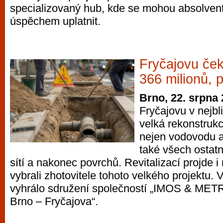
specializovaný hub, kde se mohou absolventi
úspěchem uplatnit.
Fryčajovu če
366 milionů, 
Brno, 22. srpna
Fryčajovu v nejbl
velká rekonstrukc
nejen vodovodu a
také všech ostat
sítí a nakonec povrchů. Revitalizací projde i
vybrali zhotovitele tohoto velkého projektu. 
vyhrálo sdružení společností „IMOS & ME
Brno – Fryčajova“.