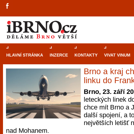
HLAVNÍ STRÁNKA
INZERCE
KONTAKTY
VIVAT VINUM
Brno a kraj ch
Průvodce
kasi
linku do Frank
Brně: Od rulet
Brno, 23. září 2
automaty
leteckých linek 
chce mít Brno a 
Brno je měs
další spojení, a t
zajímavé p
největších letišť 
restaurace, div
nad Mohanem.
Mimo jiné je ale také místem, kde si můžet