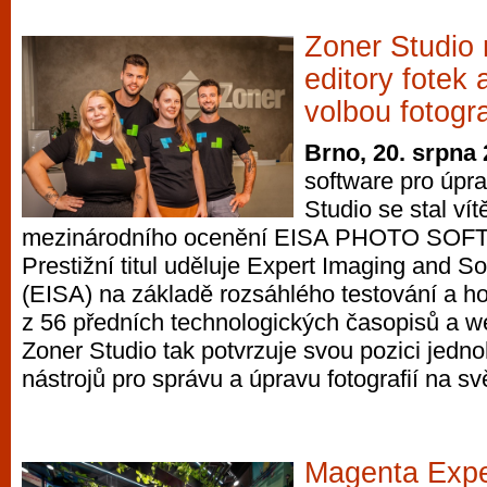
Zoner Studio 
editory fotek 
volbou fotogr
Brno, 20. srpna
software pro úpra
Studio se stal ví
mezinárodního ocenění EISA PHOTO SOF
Prestižní titul uděluje Expert Imaging and S
(EISA) na základě rozsáhlého testování a h
z 56 předních technologických časopisů a w
Zoner Studio tak potvrzuje svou pozici jedno
nástrojů pro správu a úpravu fotografií na sv
Magenta Expe