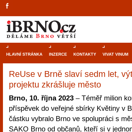
HLAVNÍ STRÁNKA
INZERCE
KONTAKTY
VIVAT VINUM
ReUse v Brně slaví sedm let, vý
Průvodce
kasi
projektu zkrášluje město
Brně: Od rulet
automaty
Brno, 10. října 2023
– Téměř milion ko
Brno je měs
příspěvek do veřejné sbírky Květiny v 
zajímavé p
částku vybralo Brno ve spolupráci s mě
restaurace, div
SAKO Brno od občanů, kteří si v jedn
Mimo jiné je ale také místem, kde si můžet