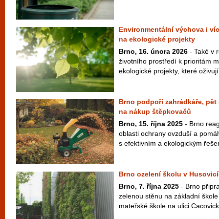
Environmentální výchova i víc
na ekologické projekty
Brno, 16. února 2026
- Také v 
životního prostředí k prioritám 
ekologické projekty, které oživují
Brno podpoří zahrádkáře, pět 
na nákup štěpkovačů
Brno, 15. října 2025
- Brno reag
oblasti ochrany ovzduší a pomá
s efektivním a ekologickým řešen
Brno ozelení školu v Husovicí
Brno, 7. října 2025
- Brno připra
zelenou stěnu na základní škol
mateřské škole na ulici Cacovick