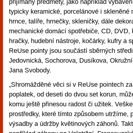
přijímány předměty, jako například vybaven
typicky keramické, porcelánové i skleněné 
hrnce, talíře, hrnečky, skleničky, dále dekor
mechanické domácí spotřebiče, CD, DVD, k
hračky, hudební nástroje, kočárky, kufry a 
ReUse pointy jsou součástí sběrných střed
Jedovnická, Sochorova, Dusíkova, Okružní,
Jana Svobody.
„Shromážděné věci si v ReUse pointech za
poplatek, od deseti do dvou set korun, můž
komu ještě přinesou radost či užitek. Veške
prostředky, které tímto způsobem utržíme, 
výsadby a údržby květinových záhonů. Takto