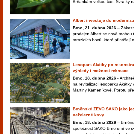
Brňankám velkou část Svratky na 
Albert investuje do moderniz
Brno, 21. dubna 2026
– Zákazn
prodejen Albert se nově mohou t
mrazicích boxů, které přinášejí n
Lesopark Akátky po rekonstru
výhledy i možnost rekreace
Brno, 18. dubna 2026
- Archite
na revitalizaci lesoparku Akátk
Martiny Kameníkové. Porotu přes
Brněnské ZEVO SAKO jako jedin
neželezné kovy
Brno, 18. dubna 2026
– Brněns
společnost SAKO Brno umí ve s