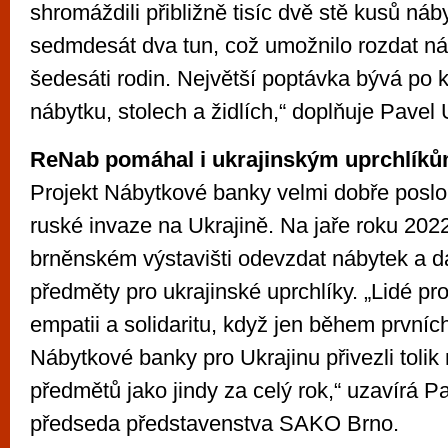
shromáždili přibližně tisíc dvě stě kusů náb
sedmdesát dva tun, což umožnilo rozdat ná
šedesáti rodin. Největší poptávka bývá po
nábytku, stolech a židlích,“ doplňuje Pavel
ReNab pomáhal i ukrajinským uprchlík
Projekt Nábytkové banky velmi dobře poslou
ruské invaze na Ukrajině. Na jaře roku 2022
brněnském výstavišti odevzdat nábytek a d
předměty pro ukrajinské uprchlíky. „Lidé pr
empatii a solidaritu, když jen během prvníc
Nábytkové banky pro Ukrajinu přivezli tolik
předmětů jako jindy za celý rok,“ uzavírá P
předseda představenstva SAKO Brno.