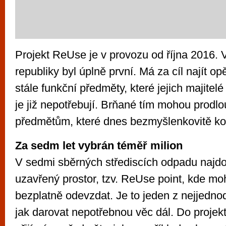
Projekt ReUse je v provozu od října 2016.
republiky byl úplně první. Má za cíl najít op
stále funkční předměty, které jejich majitelé
je již nepotřebují. Brňané tím mohou prodlou
předmětům, které dnes bezmyšlenkovitě kon
Za sedm let vybrán téměř milion
V sedmi sběrných střediscích odpadu najdo
uzavřený prostor, tzv. ReUse point, kde m
bezplatně odevzdat. Je to jeden z nejjedn
jak darovat nepotřebnou věc dál. Do proje