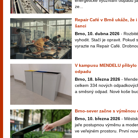
energetické využívání odpadu jak
ze...
Repair Café v Brně ukáže, že i
šanci
Brno, 10. dubna 2026
- Rozbité
vyhodit. Stačí je opravit. Pokud s
vyrazte na Repair Café. Drobnou 
V kampusu MENDELU přibylo p
odpadu
Brno, 18. března 2026
- Mendelo
celkem 334 nových odpadkových 
a směsný odpad. Nové koše budou
Brno-sever začne s výměnou
Brno, 10. března 2026
- Městsk
jaře postupnou výměnu a moder
ve veřejném prostoru. První novo