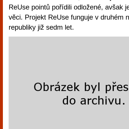
vyzkoušet různé kasinové hry. V neustál
ReUse pointů pořídili odložené, avšak j
metropoli naleznete širokou nabídku her o
věci. Projekt ReUse funguje v druhém 
po moderní automaty jak pro pravidelné n
republiky již sedm let.
příležitostné hráče. V...