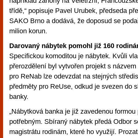
například záhony na Veletržní, Francouzsk
třídě,“ popisuje Pavel Urubek, předseda př
SAKO Brno a dodává, že doposud se podaři
milion korun.
Darovaný nábytek pomohl již 160 rodin
Specifickou komoditou je nábytek. Kvůli v
přerozdělení byl vytvořen projekt s názve
pro ReNab lze odevzdat na stejných středis
předměty pro ReUse, odkud je svezen do 
banky.
„Nábytková banka je již zavedenou formou
potřebným. Sbíraný nábytek předá Odbor s
magistrátu rodinám, které ho využijí. Proza