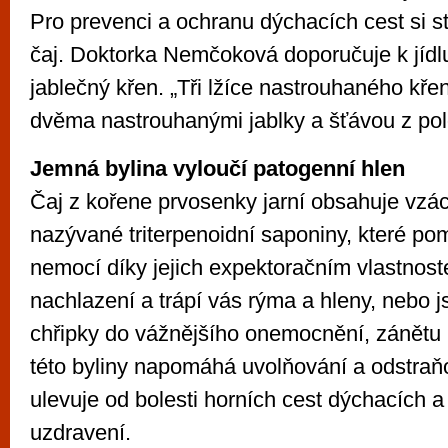
Pro prevenci a ochranu dýchacích cest si ste
čaj. Doktorka Nemčoková doporučuje k jídlu
jablečný křen. „Tři lžíce nastrouhaného kře
dvěma nastrouhanými jablky a šťávou z polo
Jemná bylina vyloučí patogenní hlen
Čaj z kořene prvosenky jarní obsahuje vzá
nazývané triterpenoidní saponiny, které po
nemocí díky jejich expektoračním vlastnost
nachlazení a trápí vás rýma a hleny, nebo j
chřipky do vážnějšího onemocnění, zánětu 
této byliny napomáhá uvolňování a odstraň
ulevuje od bolesti horních cest dýchacích a
uzdravení.