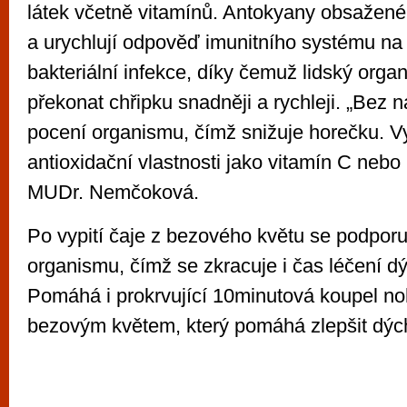
látek včetně vitamínů. Antokyany obsažené
a urychlují odpověď imunitního systému na 
bakteriální infekce, díky čemuž lidský org
překonat chřipku snadněji a rychleji. „Bez 
pocení organismu, čímž snižuje horečku. 
antioxidační vlastnosti jako vitamín C nebo
MUDr. Nemčoková.
Po vypití čaje z bezového květu se podporu
organismu, čímž se zkracuje i čas léčení dý
Pomáhá i prokrvující 10minutová koupel no
bezovým květem, který pomáhá zlepšit dýc