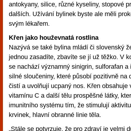
antokyany, silice, různé kyseliny, stopové 
dalších. Užívání bylinek byste ale měli pro
svým lékařem.
Křen jako houževnatá rostlina
Nazývá se také bylina mládí či slovenský ž
jednou zasadíte, zbavíte se jí už těžko. V ko
se nachází významný sinigrin, sulforafan a 
silné sloučeniny, které působí pozitivně na 
čistí a uvolňují ucpaný nos. Křen obsahuje
vitamínu C a další tělu prospěšné látky, kter
imunitního systému tím, že stimulují aktivit
krvinek, hlavní obranné linie těla.
„Stále se potvrzuje, že pro zdraví je velmi dů