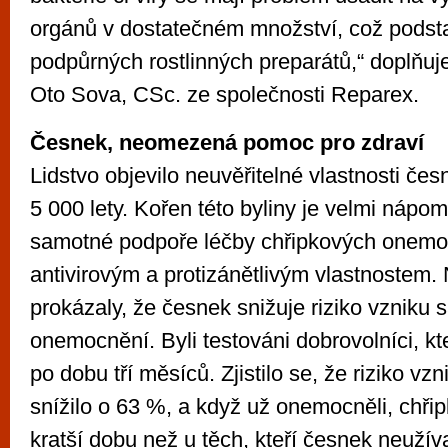
orgánů v dostatečném množství, což podst
podpůrných rostlinných preparátů,“ doplňu
Oto Sova, CSc. ze společnosti Reparex.
Česnek, neomezená pomoc pro zdraví
Lidstvo objevilo neuvěřitelné vlastnosti če
5 000 lety. Kořen této byliny je velmi nápo
samotné podpoře léčby chřipkových onemo
antivirovým a protizánětlivým vlastnostem. 
prokázaly, že česnek snižuje riziko vzniku
onemocnění. Byli testováni dobrovolníci, kt
po dobu tří měsíců. Zjistilo se, že riziko vz
snížilo o 63 %, a když už onemocněli, chřip
kratší dobu než u těch, kteří česnek neužíva