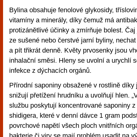
Bylina obsahuje fenolové glykosidy, tříslovin
vitamíny a minerály, díky čemuž má antibakt
protizánětlivé účinky a zmírňuje bolest. Čaj
ze sušené nebo čerstvé jarní byliny, nechat
a pít třikrát denně. Květy prvosenky jsou 
inhalační směsi. Hleny se uvolní a urychlí 
infekce z dýchacích orgánů.
Přírodní saponiny obsažené v rostlině díky 
snižují přetížení hrudníku a uvolňují hlen. 
službu poskytují koncentrované saponiny z 
shidigera, které v denní dávce 1 gram podst
povrchové napětí všech ploch vnitřních or
bakterie či viry se mají problém usadit na v