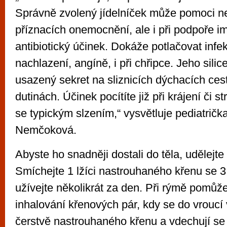
Správně zvolený jídelníček může pomoci ne
příznacích onemocnění, ale i při podpoře i
antibiotický účinek. Dokáže potlačovat infek
nachlazení, angíně, i při chřipce. Jeho silic
usazený sekret na sliznicích dýchacích ces
dutinách. Účinek pocítíte již při krájení či s
se typickým slzením,“ vysvětluje pediatrič
Nemčoková.
Abyste ho snadněji dostali do těla, udělejte
Smíchejte 1 lžíci nastrouhaného křenu se 
užívejte několikrát za den. Při rýmě pomůže
inhalování křenových pár, kdy se do vroucí 
čerstvě nastrouhaného křenu a vdechují se 