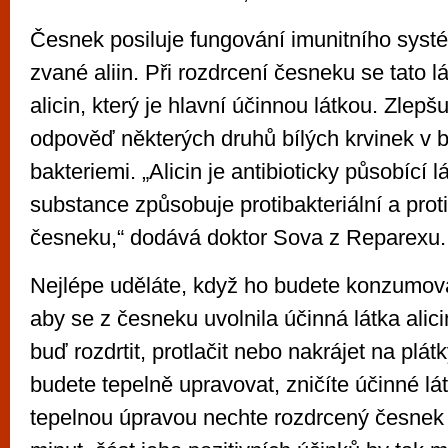
Česnek posiluje fungování imunitního systé
zvané aliin. Při rozdrcení česneku se tato 
alicin, který je hlavní účinnou látkou. Zlepš
odpověď některých druhů bílých krvinek v bo
bakteriemi. „Alicin je antibioticky působící l
substance způsobuje protibakteriální a prot
česneku,“ dodává doktor Sova z Reparexu.
Nejlépe uděláte, když ho budete konzumova
aby se z česneku uvolnila účinná látka alic
buď rozdrtit, protlačit nebo nakrájet na plá
budete tepelně upravovat, zničíte účinné lá
tepelnou úpravou nechte rozdrcený česnek 