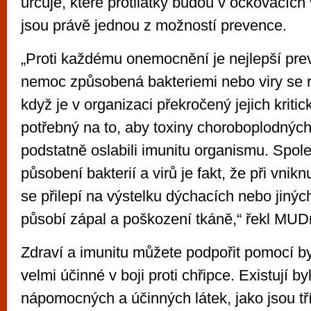
určuje, které protilátky budou v očkovacích
jsou právě jednou z možností prevence.
„Proti každému onemocnění je nejlepší prev
nemoc způsobená bakteriemi nebo viry se r
když je v organizaci překročený jejich kritic
potřebný na to, aby toxiny choroboplodnýc
podstatně oslabili imunitu organismu. Spo
působení bakterií a virů je fakt, že při vnikn
se přilepí na výstelku dýchacích nebo jinýc
působí zápal a poškození tkáně,“ řekl MUD
Zdraví a imunitu můžete podpořit pomocí byl
velmi účinné v boji proti chřipce. Existují 
nápomocných a účinných látek, jako jsou tří