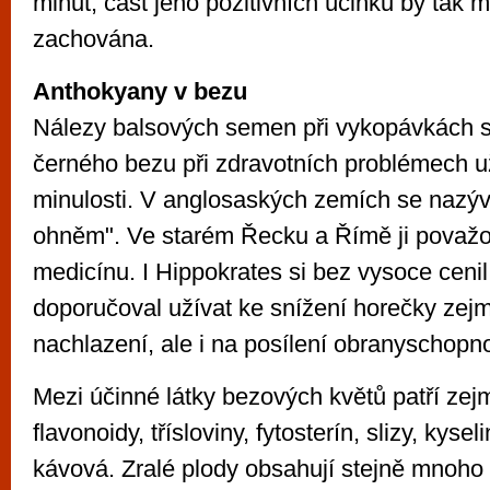
minut, část jeho pozitivních účinků by tak m
zachována.
Anthokyany v bezu
Nálezy balsových semen při vykopávkách s
černého bezu při zdravotních problémech u
minulosti. V anglosaských zemích se nazýv
ohněm". Ve starém Řecku a Římě ji považov
medicínu. I Hippokrates si bez vysoce cenil 
doporučoval užívat ke snížení horečky zejm
nachlazení, ale i na posílení obranyschopnos
Mezi účinné látky bezových květů patří zejm
flavonoidy, třísloviny, fytosterín, slizy, kys
kávová. Zralé plody obsahují stejně mnoho