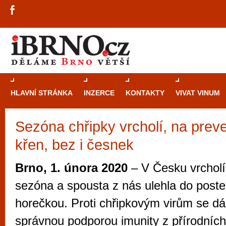
HLAVNÍ STRÁNKA
INZERCE
KONTAKTY
VIVAT VINUM
Sezóna chřipky vrcholí, na pre
Průvodce
kasi
křen, bez i česnek
Brně: Od rulet
automaty
Brno, 1. února 2020
– V Česku vrcholí
Brno je měs
sezóna a spousta z nás ulehla do poste
zajímavé p
horečkou. Proti chřipkovým virům se dá 
restaurace, div
správnou podporou imunity z přírodních
Mimo jiné je ale také místem, kde si můžet