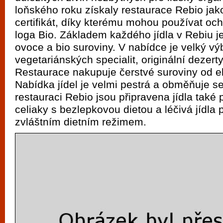
vyzkoušet různé kasinové hry. V neustál
loňského roku získaly restaurace Rebio jak
metropoli naleznete širokou nabídku her o
certifikát, díky kterému mohou používat o
po moderní automaty jak pro pravidelné n
loga Bio. Základem každého jídla v Rebiu je
ovoce a bio suroviny. V nabídce je velký vý
příležitostné hráče. V...
vegetariánských specialit, originální dezerty
Restaurace nakupuje čerstvé suroviny od e
Nabídka jídel je velmi pestrá a obměňuje s
restauraci Rebio jsou připravena jídla také p
celiaky s bezlepkovou dietou a léčivá jídla
zvláštním dietním režimem.