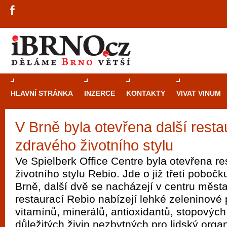
HLAVNÍ STRÁNKA
INZERCE
KONTAKTY
VIVAT VINUM
V Brně byla otevřena další rest
Průvodce
kasi
zdravého životního stylu
Brně: Od rulet
automaty
Ve Spielberk Office Centre byla otevřena r
životního stylu Rebio. Jde o již třetí pobočk
Brno je měs
Brně, další dvě se nacházejí v centru měst
zajímavé p
restaurací Rebio nabízejí lehké zeleninové
restaurace, div
vitamínů, minerálů, antioxidantů, stopových
Mimo jiné je ale také místem, kde si můžet
důležitých živin nezbytných pro lidský org