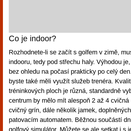
Co je indoor?
Rozhodnete-li se začít s golfem v zimě, mu
indooru, tedy pod střechu haly. Výhodou je
bez ohledu na počasí prakticky po celý den
byste také měli využít služeb trenéra. Kvali
tréninkových ploch je různá, standardně v
centrum by mělo mít alespoň 2 až 4 cvičná 
cvičný grín, dále několik jamek, doplněnýc
patovacím automatem. Běžnou součástí dne
golfový simulátor. Můžete se ale setkat i s