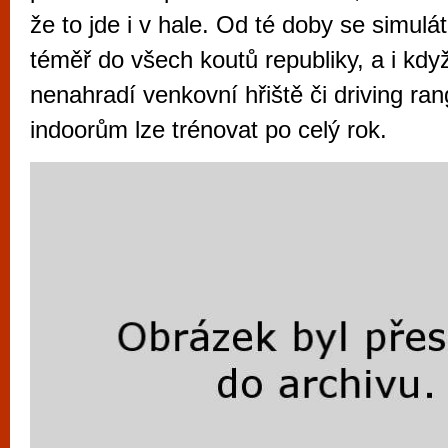
vyzkoušet různé kasinové hry. V neustál
že to jde i v hale. Od té doby se simulát
metropoli naleznete širokou nabídku her o
téměř do všech koutů republiky, a i kdy
po moderní automaty jak pro pravidelné n
nenahradí venkovní hřiště či driving ran
příležitostné hráče. V...
indoorům lze trénovat po celý rok.