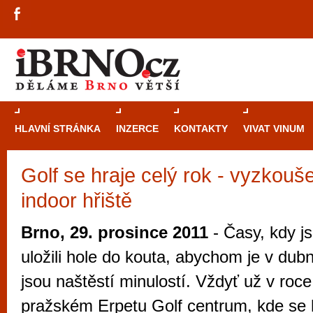
HLAVNÍ STRÁNKA
INZERCE
KONTAKTY
VIVAT VINUM
Golf se hraje celý rok - vyzkouš
Průvodce
kasi
indoor hřiště
Brně: Od rulet
automaty
Brno, 29. prosince 2011
- Časy, kdy js
Brno je měs
uložili hole do kouta, abychom je v dubn
zajímavé p
jsou naštěstí minulostí. Vždyť už v roce
restaurace, div
pražském Erpetu Golf centrum, kde se h
Mimo jiné je ale také místem, kde si můžet