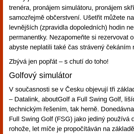
trenéra, pronájem simulátoru, pronájem skř
samozřejmě občerstvení. Ušetřit můžete na
levnějších (zpravidla dopoledních) hodin 
permanentky. Nezapomeňte si rezervovat odp
abyste neplatili také čas strávený čekáním 
Zbývá jen popřát – s chutí do toho!
Golfový simulátor
V současnosti se v Česku objevují tři zákla
– Datalink, aboutGolf a Full Swing Golf, liší
technickým řešením, tak herně. Donedávna 
Full Swing Golf (FSG) jako jediný používá 
rohože, let míče je propočítáván na zákla