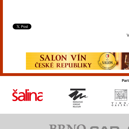
V
Part