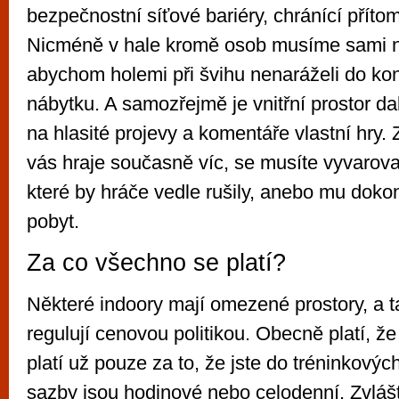
bezpečnostní síťové bariéry, chránící příto
Nicméně v hale kromě osob musíme sami na
abychom holemi při švihu nenaráželi do kons
nábytku. A samozřejmě je vnitřní prostor da
na hlasité projevy a komentáře vlastní hry
vás hraje současně víc, se musíte vyvarova
které by hráče vedle rušily, anebo mu dokon
pobyt.
Za co všechno se platí?
Některé indoory mají omezené prostory, a ta
regulují cenovou politikou. Obecně platí, ž
platí už pouze za to, že jste do tréninkových
sazby jsou hodinové nebo celodenní. Zvlášť