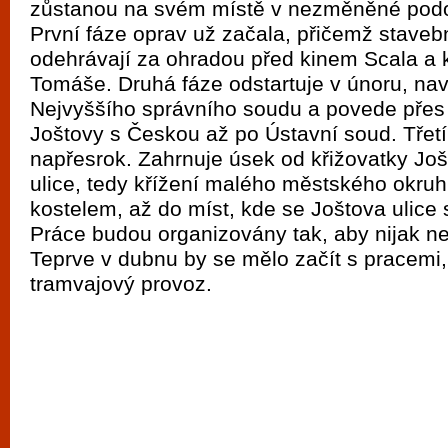
zůstanou na svém místě v nezměněné pod
vyzkoušet různé kasinové hry. V neustál
První fáze oprav už začala, přičemž staveb
metropoli naleznete širokou nabídku her o
odehrávají za ohradou před kinem Scala a 
po moderní automaty jak pro pravidelné n
Tomáše. Druhá fáze odstartuje v únoru, na
příležitostné hráče. V...
Nejvyššího správního soudu a povede přes 
Joštovy s Českou až po Ústavní soud. Třetí
napřesrok. Zahrnuje úsek od křižovatky Jo
ulice, tedy křížení malého městského okru
kostelem, až do míst, kde se Joštova ulice 
Práce budou organizovány tak, aby nijak n
Teprve v dubnu by se mělo začít s pracemi
tramvajový provoz.