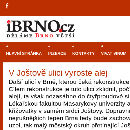
HLAVNÍ STRÁNKA
INZERCE
KONTAKTY
VIVAT VINUM
V Joštově ulici vyroste alej
Průvodce
kasi
Další ulicí v Brně, kterou čeká rekonstrukce,
Brně: Od rulet
Cílem rekonstrukce je tuto ulici zklidnit, poč
automaty
alejí, ta však nezasáhne do čtyřproudové s
Lékařskou fakultou Masarykovy univerzity 
Brno je měs
křižovatky v samém srdci Joštovy. Dopravní
zajímavé p
nejrušnějších tepen Brna tedy bude zachov
restaurace, div
uzel, tak malý městský okruh přetínající Još
Mimo jiné je ale také místem, kde si můžet