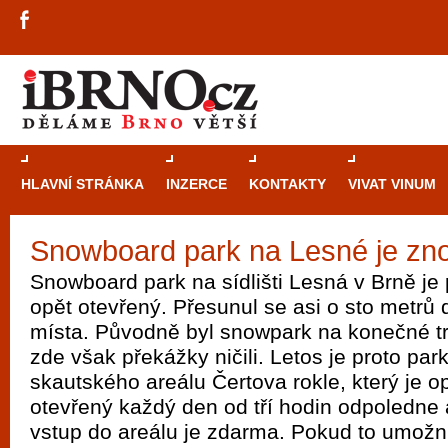
HLAVNÍ STRÁNKA
INZERCE
KONTAKTY
VIVAT VINUM
Snowboard park na Lesné je zn
Průvodce
kasi
Snowboard park na sídlišti Lesná v Brně je
Brně: Od rulet
opět otevřený. Přesunul se asi o sto metrů
automaty
místa. Původně byl snowpark na konečné tra
zde však překážky ničili. Letos je proto par
Brno je měs
skautského areálu Čertova rokle, který je o
zajímavé p
otevřený každý den od tří hodin odpoledne 
restaurace, div
vstup do areálu je zdarma. Pokud to umožn
Mimo jiné je ale také místem, kde si můžet