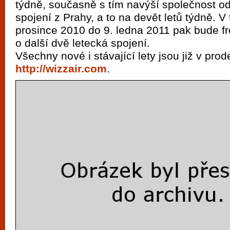
týdně, současně s tím navýší společnost od 
vyzkoušet různé kasinové hry. V neustál
spojení z Prahy, a to na devět letů týdně. V
metropoli naleznete širokou nabídku her o
prosince 2010 do 9. ledna 2011 pak bude 
po moderní automaty jak pro pravidelné n
o další dvě letecká spojení.
příležitostné hráče. V...
Všechny nové i stávající lety jsou již v prod
http://wizzair.com
.