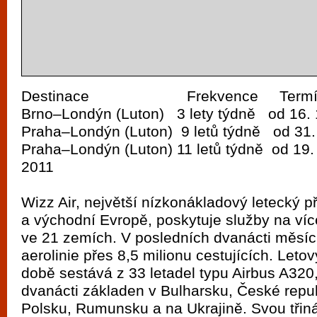
Destinace Frekvence Termí
Brno–Londýn (Luton) 3 lety týdně od 16. 
Praha–Londýn (Luton) 9 letů týdně od 31.
Praha–Londýn (Luton) 11 letů týdně od 19. 
2011
Wizz Air, největší nízkonákladový letecký p
a východní Evropě, poskytuje služby na víc
ve 21 zemích. V posledních dvanácti měsící
aerolinie přes 8,5 milionu cestujících. Let
době sestává z 33 letadel typu Airbus A320, 
dvanácti základen v Bulharsku, České repu
Polsku, Rumunsku a na Ukrajině. Svou třin