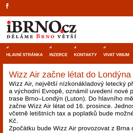
HLAVNÍ STRÁNKA
INZERCE
KONTAKTY
VIVAT VINUM
Wizz Air začne létat do Londýna
Průvodce
kasi
Wizz Air, největší nízkonákladový letecký p
Brně: Od rulet
a východní Evropě, oznámil uvedení nové p
automaty
trase Brno–Londýn (Luton). Do hlavního měs
začne Wizz Air létat od 16. prosince. Jedn
Brno je měs
včetně letištních tax a poplatků bude možné 
zajímavé p
Kč.
restaurace, div
Zpočátku bude Wizz Air provozovat z Brna d
Mimo jiné je ale také místem, kde si můžet