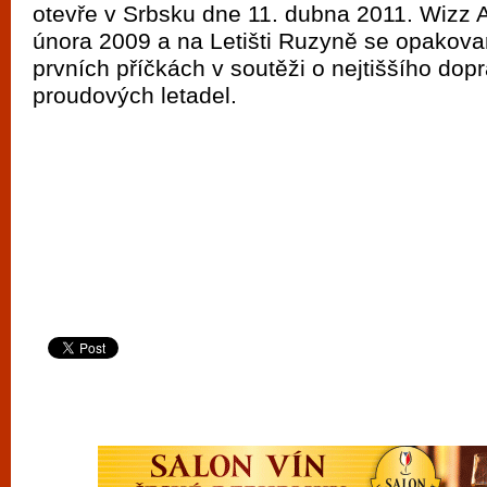
otevře v Srbsku dne 11. dubna 2011. Wizz A
února 2009 a na Letišti Ruzyně se opakova
prvních příčkách v soutěži o nejtiššího dopr
proudových letadel.