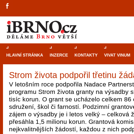
HLAVNÍ STRÁNKA
INZERCE
KONTAKTY
VIVAT VINUM
Strom života podpořil třetinu žád
Průvodce
kasi
V letošním roce podpořila Nadace Partnerst
Brně: Od rulet
programu Strom života granty na výsadby 
automaty
tisíc korun. O grant se ucházelo celkem 86
sdružení, škol či farností. Podzimní grantov
Brno je měs
zájem o výsadby je i letos velký – celková
zajímavé p
přesáhla 1,5 milionu korun. Grantová komis
restaurace, div
nejkvalitnějších žádostí, každou z nich pod
Mimo jiné je ale také místem, kde si můžet