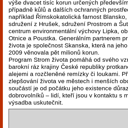
výše dvacet tisíc korun určených především
vyzkoušet různé kasinové hry. V neustál
případně kůlů a dalších ochranných prostř
metropoli naleznete širokou nabídku her o
například Římskokatolická farnost Blansko,
po moderní automaty jak pro pravidelné n
sdružení z Hrušek, sdružení Prostrom a Šu
příležitostné hráče. V...
centrum environmentální výchovy Lipka, o
Otnice a Poustka. Generálním partnerem p
života je společnost Skanska, která na jeho
2009 věnovala pět milionů korun.
Program Strom života pomáhá od svého vz
barokní ráz krajiny České republiky protka
alejemi a rozčleněné remízky či loukami. Př
zlepšování života ve městech i menších ob
součástí je od počátku jeho existence důra
dobrovolníků – lidí, kteří jsou v kontaktu s
výsadba uskutečnit.