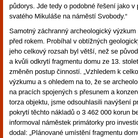
půdorys. Jde tedy o podobné řešení jako v 
svatého Mikuláše na náměstí Svobody.“
Samotný záchranný archeologický výzkum z
před rokem. Probíhal v obtížných geologic
jeho celkový rozsah byl větší, než se půvo
a kvůli odkrytí fragmentu domu ze 13. stole
změněn postup činností. „Vzhledem k celko
výzkumu a s ohledem na to, že se archeolog
na pracích spojených s přesunem a konzer
torza objektu, jsme odsouhlasili navýšení p
pokrytí těchto nákladů o 3 462 000 korun 
informoval náměstek primátorky pro invest
dodal: „Plánované umístění fragmentu domu