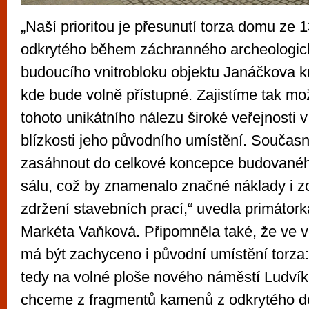
„Naší prioritou je přesunutí torza domu ze 13
odkrytého během záchranného archeologi
budoucího vnitrobloku objektu Janáčkova ku
kde bude volně přístupné. Zajistíme tak m
tohoto unikátního nálezu široké veřejnosti 
blízkosti jeho původního umístění. Součas
zasáhnout do celkové koncepce budovanéh
sálu, což by znamenalo značné náklady i z
zdržení stavebních prací,“ uvedla primátor
Markéta Vaňková. Připomněla také, že ve v
má být zachyceno i původní umístění torza:
tedy na volné ploše nového náměstí Ludví
chceme z fragmentů kamenů z odkrytého d