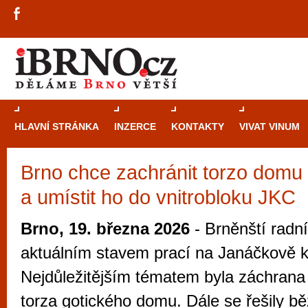
HLAVNÍ STRÁNKA
INZERCE
KONTAKTY
VIVAT VINUM
Brno chce zachránit torzo domu z
Průvodce
kasi
a umístit ho do vnitrobloku JKC
Brně: Od rulet
automaty
Brno, 19. března 2026
- Brněnští radní
Brno je měs
aktuálním stavem prací na Janáčkově k
zajímavé p
Nejdůležitějším tématem byla záchrana
restaurace, div
torza gotického domu. Dále se řešily 
Mimo jiné je ale také místem, kde si můžet