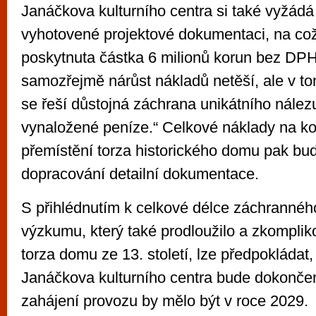
Janáčkova kulturního centra si také vyžádá
vyhotovené projektové dokumentaci, na co
poskytnuta částka 6 milionů korun bez DP
samozřejmě nárůst nákladů netěší, ale v to
se řeší důstojná záchrana unikátního nález
vynaložené peníze.“ Celkové náklady na k
přemístění torza historického domu pak bud
dopracování detailní dokumentace.
S přihlédnutím k celkové délce záchrannéh
výzkumu, který také prodloužilo a zkomplik
torza domu ze 13. století, lze předpokládat,
Janáčkova kulturního centra bude dokonče
zahájení provozu by mělo být v roce 2029.