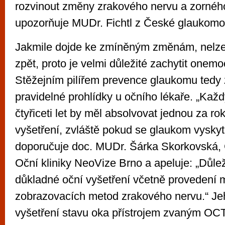
rozvinout změny zrakového nervu a zorného
upozorňuje MUDr. Fichtl z České glaukomo
Jakmile dojde ke zmíněným změnám, nelze st
zpět, proto je velmi důležité zachytit onem
Stěžejním pilířem prevence glaukomu tedy 
pravidelné prohlídky u očního lékaře. „Každ
čtyřiceti let by měl absolvovat jednou za ro
vyšetření, zvláště pokud se glaukom vyskytu
doporučuje doc. MUDr. Šárka Skorkovská, 
Oční kliniky NeoVize Brno a apeluje: „Důlež
důkladné oční vyšetření včetně provedení 
zobrazovacích metod zrakového nervu.“ Jeh
vyšetření stavu oka přístrojem zvaným OCT