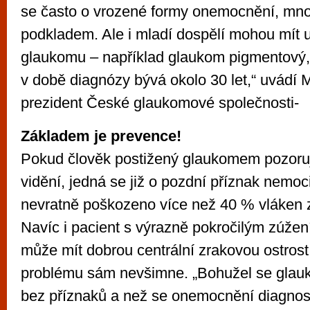
se často o vrozené formy onemocnění, mn
podkladem. Ale i mladí dospělí mohou mít u
glaukomu – například glaukom pigmentový,
v době diagnózy bývá okolo 30 let,“ uvádí 
prezident České glaukomové společnosti-
Základem je prevence!
Pokud člověk postižený glaukomem pozoru
vidění, jedná se již o pozdní příznak nemoci.
nevratně poškozeno více než 40 % vláken 
Navíc i pacient s výrazně pokročilým zúže
může mít dobrou centrální zrakovou ostrost,
problému sám nevšimne. „Bohužel se glau
bez příznaků a než se onemocnění diagnos