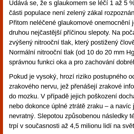
Udává se, že s glaukomem se léčí 1 až 5 % 
části populace není zelený zákal rozpoznán,
Přitom neléčené glaukomové onemocnění j
druhou nejčastější příčinou slepoty. Na počá
zvýšený nitrooční tlak, který postižený člov
Normální nitrooční tlak (od 10 do 20 mm Hg)
správnou funkci oka a pro zachování dobré
Pokud je vysoký, hrozí riziko postupného o
zrakového nervu, jež přenášejí zrakové inf
do mozku. V případě jejich poškození doch
nebo dokonce úplné ztrátě zraku – a navíc j
nevratný. Slepotou způsobenou následky té
trpí v současnosti až 4,5 milionu lidí na svě