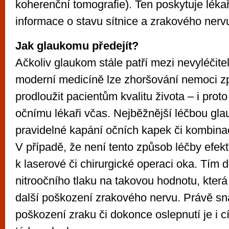
koherenční tomografie). Ten poskytuje lék
informace o stavu sítnice a zrakového nerv
Jak glaukomu předejít?
Ačkoliv glaukom stále patří mezi nevyléčite
moderní medicíně lze zhoršování nemoci zp
prodloužit pacientům kvalitu života – i proto j
očnímu lékaři včas. Nejběžnější léčbou gl
pravidelné kapání očních kapek či kombina
V případě, že není tento způsob léčby efektiv
k laserové či chirurgické operaci oka. Tím 
nitroočního tlaku na takovou hodnotu, kter
další poškození zrakového nervu. Právě sn
poškození zraku či dokonce oslepnutí je i 