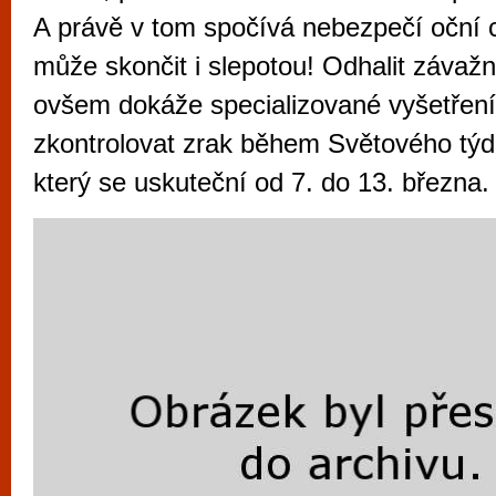
vyzkoušet různé kasinové hry. V neustál
A právě v tom spočívá nebezpečí oční c
metropoli naleznete širokou nabídku her o
může skončit i slepotou! Odhalit záva
po moderní automaty jak pro pravidelné n
ovšem dokáže specializované vyšetření
příležitostné hráče. V...
zkontrolovat zrak během Světového tý
který se uskuteční od 7. do 13. března.