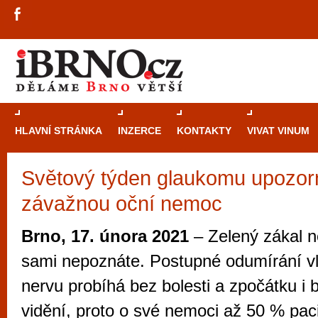
HLAVNÍ STRÁNKA
INZERCE
KONTAKTY
VIVAT VINUM
Světový týden glaukomu upozor
Průvodce
kasi
závažnou oční nemoc
Brně: Od rulet
automaty
Brno, 17. února 2021
– Zelený zákal n
Brno je měs
sami nepoznáte. Postupné odumírání v
zajímavé p
nervu probíhá bez bolesti a zpočátku i
restaurace, div
vidění, proto o své nemoci až 50 % paci
Mimo jiné je ale také místem, kde si můžet