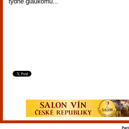
týdne glaukomu...
Part