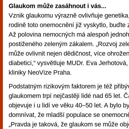
Glaukom může zasáhnout i vás...
Vznik glaukomu výrazně ovlivňuje genetika,
rodině toto onemocnění již vyskytlo, buďte z
Až polovina nemocných má alespoň jednoh
postiženého zeleným zákalem. „Rozvoj zel
může ovlivnit nejen dědičnost, více ohrožen
diabetici,“ vysvětluje MUDr. Eva Jerhotová,
kliniky NeoVize Praha.
Podstatným rizikovým faktorem je též přibýv
glaukomem trpí nejčastěji lidé nad 65 let.
objevuje i u lidí ve věku 40–50 let. A bylo 
domnívat, že mladší populace se onemocně
„Pravda je taková, že glaukom se může objev