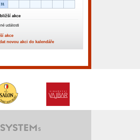
31
bližší akce
né události
ší akce
dat novou akci do kalendáře