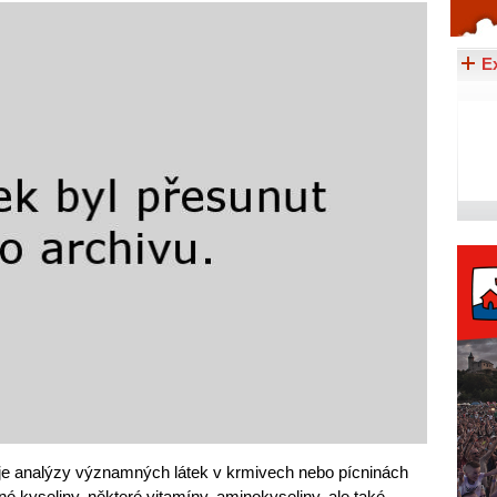
Celý článek...
E
e analýzy významných látek v krmivech nebo pícninách
né kyseliny, některé vitamíny, aminokyseliny, ale také