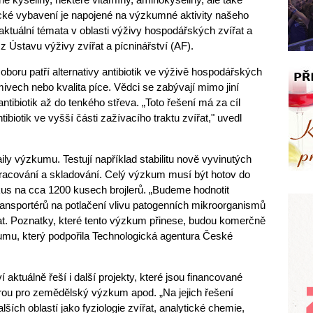
ické vybavení je napojené na výzkumné aktivity našeho
aktuální témata v oblasti výživy hospodářských zvířat a
 z Ústavu výživy zvířat a pícninářství (AF).
boru patří alternativy antibiotik ve výživě hospodářských
ivech nebo kvalita píce. Vědci se zabývají mimo jiní
ntibiotik až do tenkého střeva. „Toto řešení má za cíl
tibiotik ve vyšší části zažívacího traktu zvířat," uvedl
aily výzkumu. Testují například stabilitu nově vyvinutých
racování a skladování. Celý výzkum musí být hotov do
kus na cca 1200 kusech brojlerů. „Budeme hodnotit
ansportérů na potlačení vlivu patogenních mikroorganismů
řat. Poznatky, které tento výzkum přinese, budou komerčně
umu, který podpořila Technologická agentura České
í aktuálně řeší i další projekty, které jsou financované
rou pro zemědělský výzkum apod. „Na jejich řešení
ších oblastí jako fyziologie zvířat, analytické chemie,