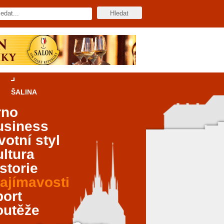
ŠALINA
rno
usiness
votní styl
ltura
storie
ajímavosti
port
outěže