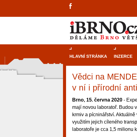
HLAVNÍ STRÁNKA
INZERCE
Vědci na MENDELU
v ní i přírodní ant
Brno, 15. června 2020
- Expe
mají novou laboratoř. Budou v
krmiv a pícninářství. Aktuálně v
využitím jejich cíleného trans
laboratoře je cca 1,5 milionu 
návštěvníky, tak pro příležitostné h