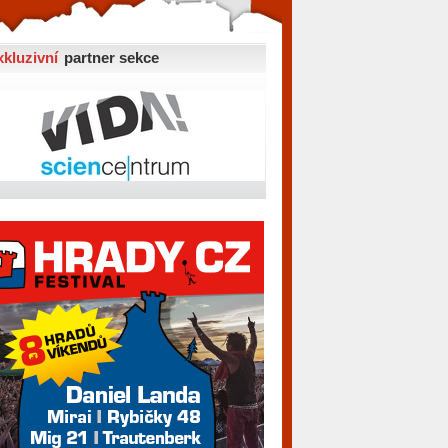
xkluzivní
partner sekce