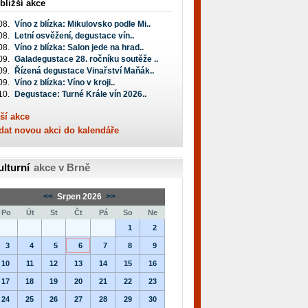
bližší akce
08.
Víno z blízka: Mikulovsko podle Mi..
08.
Letní osvěžení, degustace vín..
08.
Víno z blízka: Salon jede na hrad..
09.
Galadegustace 28. ročníku soutěže ..
09.
Řízená degustace Vinařství Maňák..
09.
Víno z blízka: Víno v kroji..
10.
Degustace: Turné Krále vín 2026..
ší akce
dat novou akci do kalendáře
ulturní
akce v Brně
<<
Srpen 2026
>>
Po
Út
St
Čt
Pá
So
Ne
1
2
3
4
5
6
7
8
9
10
11
12
13
14
15
16
17
18
19
20
21
22
23
24
25
26
27
28
29
30