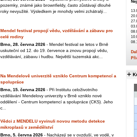
Nej
pozemky, známé jako brownfieldy, často zůstávají dlouhé
13.
roky nevyužité. Výsledkem je mnohdy velmi zchátralý...
20.
27.
03.
Mendel festival propojí vědu, vzdělávání a zábavu pro
08.
celé rodiny
10.
08.
Brno, 28. června 2026
- Mendel festival se letos v Brně
uskuteční od 12. do 19. července a znovu propojí vědu,
Dal
vzdělávání, zábavu i hudbu. Největší tuzemská akc...
Při
K
Na Mendelově univerzitě vzniklo Centrum kompetencí a
spolupráce
Brno, 15. června 2026
- Při Institutu celoživotního
vzdělávání Mendelovy univerzity v Brně vzniklo nové
oddělení - Centrum kompetencí a spolupráce (CKS). Jeho
c...
Vědci z MENDELU vyvinuli novou metodu detekce
mikroplasů v zemědělství
Brno, 5. června 2026
- Nacházejí se v ovzduší, ve vodě, v