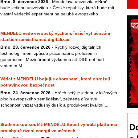
Brno, 8. července 2026
- Mendelova univerzita v Brně
bude jedinou univerzitou z České republiky, která bude mít
vlastní vědecký experiment na palubě evropského ...
MENDELU vede evropský výzkum, řešící vytlačování
starších zaměstnanců digitalizací
Brno, 23. července 2026
- Rychlý rozvoj digitálních
technologií mění způsob práce napříč profesemi i
generacemi. Mezinárodní výzkumná síť DIGI-net pod
vedením M...
Vědci z MENDELU bojují s chorobami, které ohrožují
potravinovou bezpečnost
Brno, 24. července 2026
- Hrách setý je jednou z klíčových
plodin evropského zemědělství, zejména díky své
schopnosti vázat vzdušný dusík a produkovat kvalitní ...
Studentskou soutěž MENDELU Boost vyhrála platforma
pro chytré řízení energií ve městech