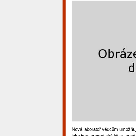
Nová laboratoř vědcům umožňuj
jako jsou aromatické látky, mast