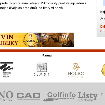
půdě i v potravním řetězci. Mikroplasty představují jeden z
nejpalčivějších problémů, se kterými se vě...
Nej
Žád
Dal
Při
Partneři