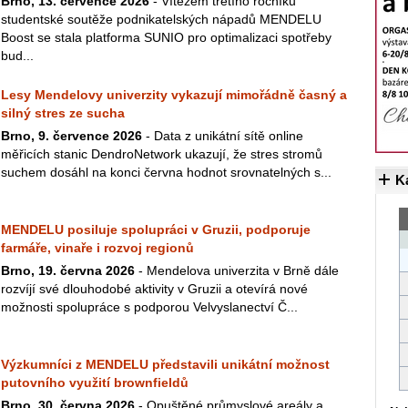
Brno, 13. července 2026
- Vítězem třetího ročníku
studentské soutěže podnikatelských nápadů MENDELU
Boost se stala platforma SUNIO pro optimalizaci spotřeby
bud...
Lesy Mendelovy univerzity vykazují mimořádně časný a
silný stres ze sucha
Brno, 9. července 2026
- Data z unikátní sítě online
měřicích stanic DendroNetwork ukazují, že stres stromů
suchem dosáhl na konci června hodnot srovnatelných s...
K
MENDELU posiluje spolupráci v Gruzii, podporuje
farmáře, vinaře i rozvoj regionů
Brno, 19. června 2026
- Mendelova univerzita v Brně dále
rozvíjí své dlouhodobé aktivity v Gruzii a otevírá nové
možnosti spolupráce s podporou Velvyslanectví Č...
Výzkumníci z MENDELU představili unikátní možnost
putovního využití brownfieldů
Brno, 30. června 2026
- Opuštěné průmyslové areály a