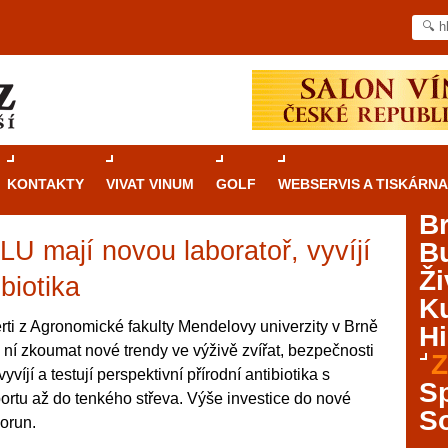
KONTAKTY
VIVAT VINUM
GOLF
WEBSERVIS A TISKÁRNA
B
 mají novou laboratoř, vyvíjí
B
Průvodce
kasinovými hrami v Brně: Od
Ži
rulety po video automaty
ibiotika
Ku
Brno je městem známým pro zajímavé památky, skvělé
rti z Agronomické fakulty Mendelovy univerzity v Brně
Hi
restaurace, divadla a univerzity. Mimo jiné je ale také
 ní zkoumat nové trendy ve výživě zvířat, bezpečnosti
Z
místem, kde si můžete legálně a bezpečně vyzkoušet
yvíjí a testují perspektivní přírodní antibiotika s
různé kasinové hry. V neustále kvetoucí moravské
S
portu až do tenkého střeva. Výše investice do nové
metropoli naleznete širokou nabídku her od klasické
S
korun.
rulety až po moderní automaty jak pro pravidelné
ráče. V...