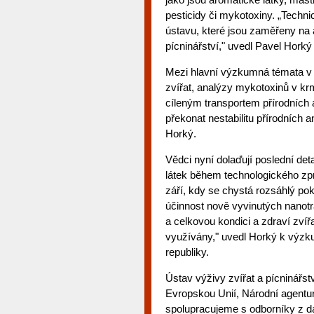
pesticidy či mykotoxiny. „Techn
ústavu, které jsou zaměřeny na 
pícninářství," uvedl Pavel Horký
Mezi hlavní výzkumná témata v o
zvířat, analýzy mykotoxinů v krm
cíleným transportem přírodních a
překonat nestabilitu přírodních an
Horký.
Vědci nyní dolaďují poslední det
látek během technologického zp
září, kdy se chystá rozsáhlý po
účinnost nově vyvinutých nanotr
a celkovou kondici a zdraví zví
využívány," uvedl Horký k výzk
republiky.
Ústav výživy zvířat a pícninářstv
Evropskou Unií, Národní agentu
spolupracujeme s odborníky z dal