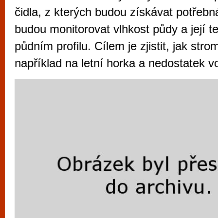
vyzkoušet různé kasinové hry. V neustál
čidla, z kterých budou získávat potřebn
metropoli naleznete širokou nabídku her o
budou monitorovat vlhkost půdy a její t
po moderní automaty jak pro pravidelné n
půdním profilu. Cílem je zjistit, jak stro
příležitostné hráče. V...
například na letní horka a nedostatek v