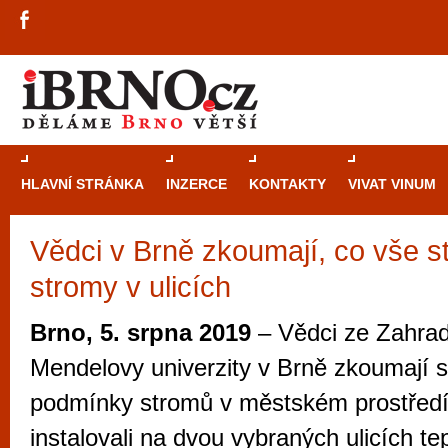
HLAVNÍ STRÁNKA
INZERCE
KONTAKTY
VIVAT VINUM
Vědci v Brně zkoumají, co vše s
Průvodce
kasi
stromy v ulicích
Brně: Od rulet
automaty
Brno, 5. srpna 2019
– Vědci ze Zahrad
Brno je měs
Mendelovy univerzity v Brně zkoumají 
zajímavé p
podmínky stromů v městském prostředí
restaurace, div
instalovali na dvou vybraných ulicích tep
Mimo jiné je ale také místem, kde si můžet