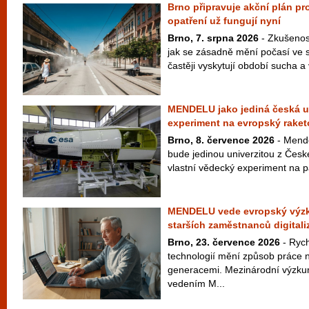
Brno připravuje akční plán pro
opatření už fungují nyní
Brno, 7. srpna 2026
- Zkušenost
jak se zásadně mění počasí ve s
častěji vyskytují období sucha a v
MENDELU jako jediná česká un
experiment na evropský raket
Brno, 8. července 2026
- Mende
bude jedinou univerzitou z České
vlastní vědecký experiment na p
MENDELU vede evropský výzku
starších zaměstnanců digitali
Brno, 23. července 2026
- Rych
technologií mění způsob práce n
generacemi. Mezinárodní výzku
vedením M...