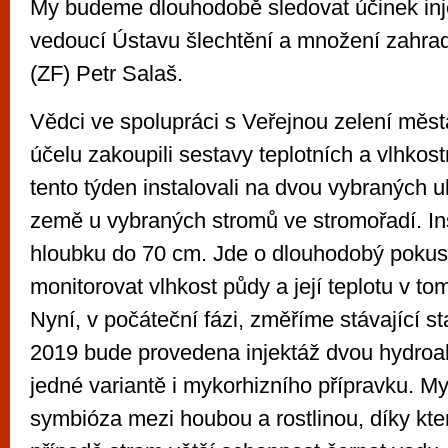
My budeme dlouhodobě sledovat účinek inje
vedoucí Ústavu šlechtění a množení zahrad
(ZF) Petr Salaš.
Vědci ve spolupráci s Veřejnou zelení měs
účelu zakoupili sestavy teplotních a vlhkost
tento týden instalovali na dvou vybraných u
země u vybraných stromů ve stromořadí. In
hloubku do 70 cm. Jde o dlouhodobý pokus
monitorovat vlhkost půdy a její teplotu v to
Nyní, v počáteční fázi, změříme stávající s
2019 bude provedena injektáž dvou hydroa
jedné variantě i mykorhizního přípravku. My
symbióza mezi houbou a rostlinou, díky kte