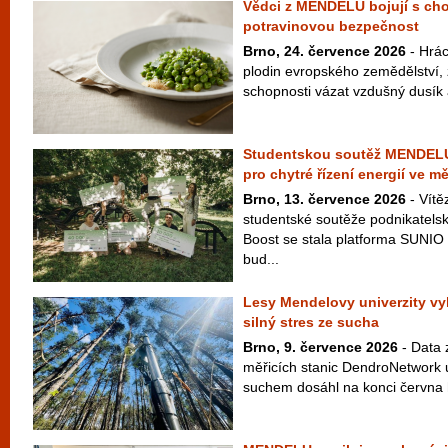
Vědci z MENDELU bojují s cho
potravinovou bezpečnost
Brno, 24. července 2026
- Hrác
plodin evropského zemědělství,
schopnosti vázat vzdušný dusík a
Studentskou soutěž MENDELU 
pro chytré řízení energií ve m
Brno, 13. července 2026
- Vítě
studentské soutěže podnikate
Boost se stala platforma SUNIO 
bud...
Lesy Mendelovy univerzity vy
silný stres ze sucha
Brno, 9. července 2026
- Data z
měřicích stanic DendroNetwork u
suchem dosáhl na konci června h