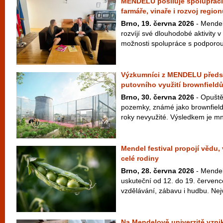
MENDELU posiluje spolupráci 
farmáře, vinaře i rozvoj regio
Brno, 19. června 2026
- Mendel
rozvíjí své dlouhodobé aktivity v
možnosti spolupráce s podporou 
Výzkumníci z MENDELU předst
putovního využití brownfield
Brno, 30. června 2026
- Opuště
pozemky, známé jako brownfieldy
roky nevyužité. Výsledkem je mn
Mendel festival propojí vědu,
celé rodiny
Brno, 28. června 2026
- Mendel 
uskuteční od 12. do 19. červenc
vzdělávání, zábavu i hudbu. Nej
Na Mendelově univerzitě vzni