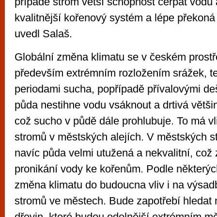
případě strom větší schopnost čerpat vodu a
kvalitnější kořenový systém a lépe překoná
uvedl Salaš.
Globální změna klimatu se v českém prostř
především extrémním rozložením srážek, t
periodami sucha, popřípadě přívalovými deš
půda nestihne vodu vsáknout a drtivá většin
což sucho v půdě dále prohlubuje. To má vli
stromů v městských alejích. V městských s
navíc půda velmi utužená a nekvalitní, co
pronikání vody ke kořenům. Podle některý
změna klimatu do budoucna vliv i na výsad
stromů ve městech. Bude zapotřebí hledat n
dřevin, které budou odolnější extrémním 