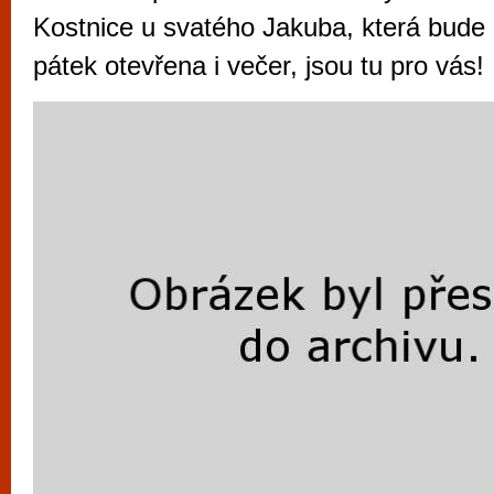
vyzkoušet různé kasinové hry. V neustál
Kostnice u svatého Jakuba, která bude
metropoli naleznete širokou nabídku her o
pátek otevřena i večer, jsou tu pro vás!
po moderní automaty jak pro pravidelné n
příležitostné hráče. V...