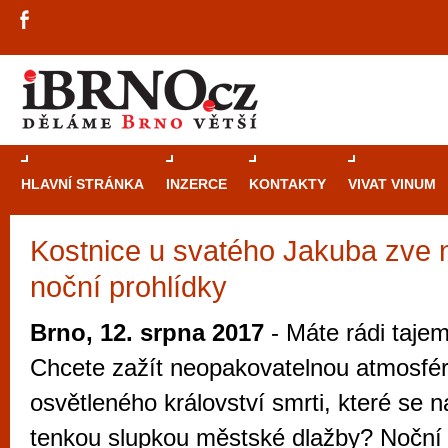
HLAVNÍ STRÁNKA
INZERCE
KONTAKTY
VIVAT VINUM
Kostnice u svatého Jakuba zve n
Průvodce
kasi
noční prohlídky
Brně: Od rulet
automaty
Brno, 12. srpna 2017
- Máte rádi taje
Brno je měs
Chcete zažít neopakovatelnou atmosfé
zajímavé p
osvětleného království smrti, které se 
restaurace, div
tenkou slupkou městské dlažby? Noční 
Mimo jiné je ale také místem, kde si můžet