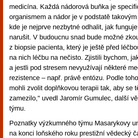
medicína. Každá nádorová buňka je specif
organismem a nádor je v podstatě takový
kde je nejprve nezbytné odhalit, jak funguje
narušit. V budoucnu snad bude možné zko
z biopsie pacienta, který je ještě před léčb
na nich léčbu na nečisto. Zjistili bychom, j
a jestli pod stresem nevyužívají některé 
rezistence – např. právě entózu. Podle toho
mohli zvolit doplňkovou terapii tak, aby se 
zamezilo," uvedl Jaromír Gumulec, další 
týmu.
Poznatky výzkumného týmu Masarykovy uni
na konci loňského roku prestižní vědecký 