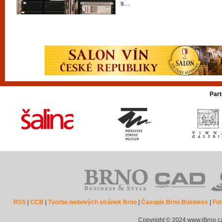
s...
Part
RSS
|
CCB
|
Tvorba webových stránek Brno
|
Časopis Brno Business
|
Fot
Copyright © 2024 www.iBrno.c