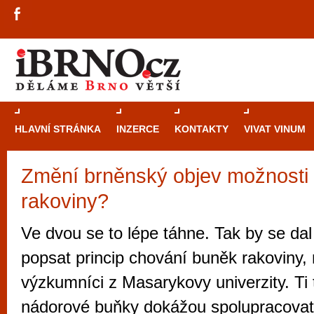
HLAVNÍ STRÁNKA
INZERCE
KONTAKTY
VIVAT VINUM
Změní brněnský objev možnosti 
Průvodce
kasi
rakoviny?
Brně: Od rulet
automaty
Ve dvou se to lépe táhne. Tak by se dal
Brno je měs
popsat princip chování buněk rakoviny, n
zajímavé p
výzkumníci z Masarykovy univerzity. Ti to
restaurace, div
nádorové buňky dokážou spolupracovat
Mimo jiné je ale také místem, kde si můžet