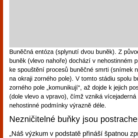
Buněčná entóza (splynutí dvou buněk). Z půvo
buněk (vlevo nahoře) dochází v nehostinném p
ke spouštění procesů buněčné smrti (snímek 
na okraji zorného pole). V tomto stádiu spolu 
zorného pole „komunikují“, až dojde k jejich p
(dole vlevo a vpravo), čímž vzniká vícejaderná
nehostinné podmínky výrazně déle.
Nezničitelné buňky jsou postrach
„Náš výzkum v podstatě přináší špatnou zprá