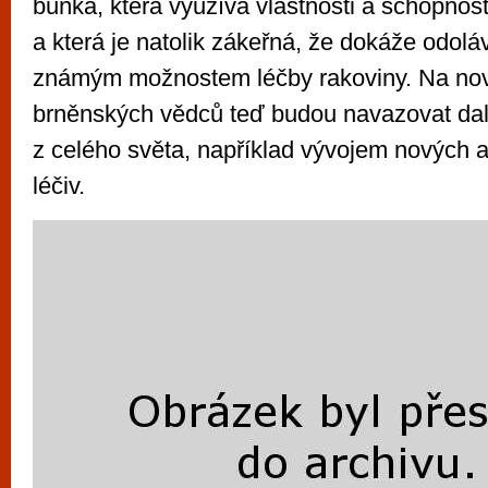
buňka, která využívá vlastnosti a schopnost
a která je natolik zákeřná, že dokáže odol
známým možnostem léčby rakoviny. Na no
brněnských vědců teď budou navazovat dalš
z celého světa, například vývojem nových a
léčiv.