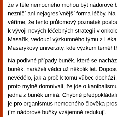
že v těle nemocného mohou být nádorové b
nezničí ani nejagresívnější forma léčby. Na
věříme, že tento průlomový poznatek poslou
k vývoji nových léčebných strategií v onkolo
Masařík, vedoucí výzkumného týmu z Lékař
Masarykovy univerzity, kde výzkum téměř tři
Na podivné případy buněk, které se nacházej
buněk, naráželi vědci už několik let. Dopos
nevědělo, jak a proč k tomu vůbec dochází
proto mylně domnívali, že jde o kanibalismu
jedna z buněk umírá. Chybně předpokládali
je pro organismus nemocného člověka pros
jím nádorové buňky vzájemně redukují.