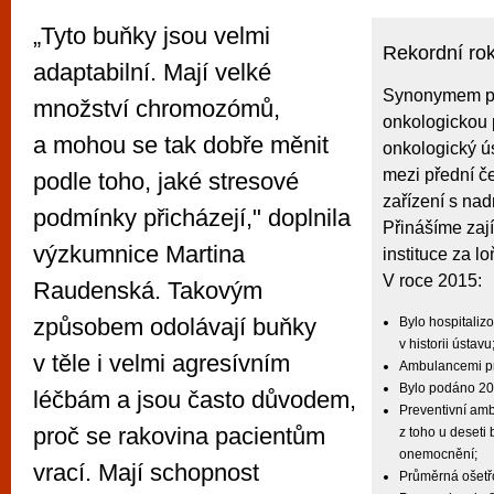
„Tyto buňky jsou velmi
Rekordní ro
adaptabilní. Mají velké
Synonymem pr
množství chromozómů,
onkologickou 
a mohou se tak dobře měnit
onkologický ús
mezi přední č
podle toho, jaké stresové
zařízení s nad
podmínky přicházejí," doplnila
Přinášíme zají
výzkumnice Martina
instituce za l
V roce 2015:
Raudenská. Takovým
způsobem odolávají buňky
Bylo hospitaliz
v historii ústavu
v těle i velmi agresívním
Ambulancemi pro
Bylo podáno 20
léčbám a jsou často důvodem,
Preventivní amb
proč se rakovina pacientům
z toho u deseti
onemocnění;
vrací. Mají schopnost
Průměrná ošetřo