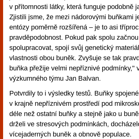
v přítomnosti látky, která funguje podobně 
Zjistili jsme, že mezi nádorovými buňkami 
entózy poměrně rozšířená – je to asi tříproc
pravděpodobnost. Pokud pak spolu začnou
spolupracovat, spojí svůj genetický materi
vlastnosti obou buněk. Zvyšuje se tak pra
buňka přežije velmi nepříznivé podmínky," v
výzkumného týmu Jan Balvan.
Potvrdily to i výsledky testů. Buňky spojen
v krajně nepříznivém prostředí pod mikrosk
déle než ostatní buňky a stejně jako u buně
drželi ve stresových podmínkách, docházel
vícejaderných buněk a obnově populace.