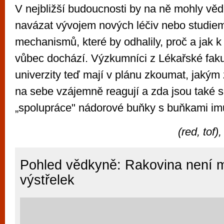
V nejbližší budoucnosti by na ně mohly věd
navázat vývojem nových léčiv nebo studie
mechanismů, které by odhalily, proč a jak 
vůbec dochází. Výzkumníci z Lékařské fak
univerzity teď mají v plánu zkoumat, jaký
na sebe vzájemně reagují a zda jsou také
„spolupráce" nádorové buňky s buňkami im
(red, tof)
Pohled vědkyně: Rakovina není 
výstřelek