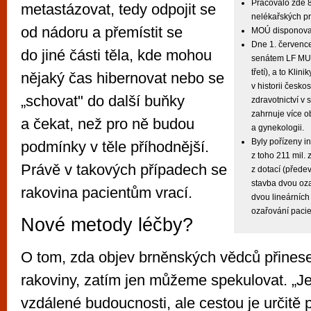
Pracovalo zde 
metastázovat, tedy odpojit se
nelékařských p
od nádoru a přemístit se
MOÚ disponoval
Dne 1. červenc
do jiné části těla, kde mohou
senátem LF MU 
třetí), a to Kli
nějaký čas hibernovat nebo se
v historii česk
„schovat" do další buňky
zdravotnictví v 
zahrnuje více ob
a čekat, než pro ně budou
a gynekologii.
Byly pořízeny i
podmínky v těle příhodnější.
z toho 211 mil. 
Právě v takových případech se
z dotací (předev
stavba dvou oza
rakovina pacientům vrací.
dvou lineárních
ozařování pacie
Nové metody léčby?
O tom, zda objev brněnských vědců přinese
rakoviny, zatím jen můžeme spekulovat. „J
vzdálené budoucnosti, ale cestou je určitě