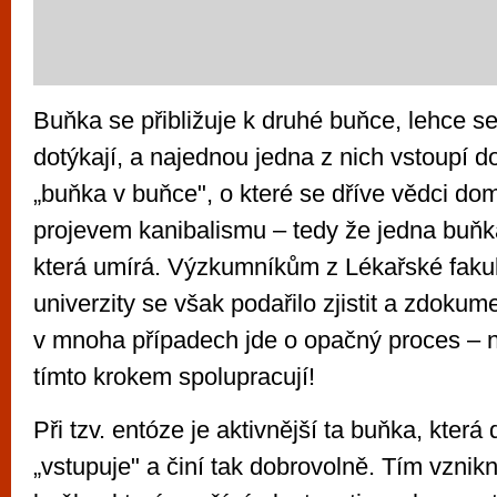
Buňka se přibližuje k druhé buňce, lehce 
dotýkají, a najednou jedna z nich vstoupí d
„buňka v buňce", o které se dříve vědci domn
projevem kanibalismu – tedy že jedna buňka
která umírá. Výzkumníkům z Lékařské faku
univerzity se však podařilo zjistit a zdokum
v mnoha případech jde o opačný proces – 
tímto krokem spolupracují!
Při tzv. entóze je aktivnější ta buňka, kter
„vstupuje" a činí tak dobrovolně. Tím vzni