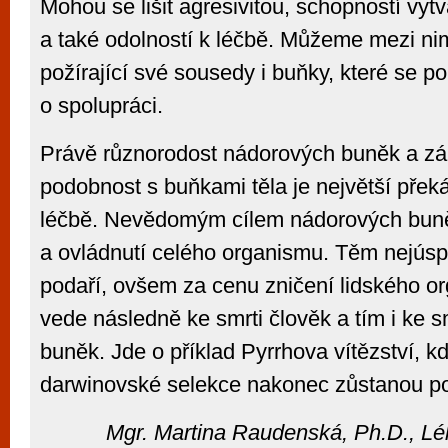
Mohou se lišit agresivitou, schopností vyt
a také odolností k léčbě. Můžeme mezi nim
požírající své sousedy i buňky, které se p
o spolupráci.
Právě různorodost nádorových buněk a zár
podobnost s buňkami těla je největší pře
léčbě. Nevědomým cílem nádorových buně
a ovládnutí celého organismu. Těm nejúsp
podaří, ovšem za cenu zničení lidského or
vede následně ke smrti člověk a tím i ke 
buněk. Jde o příklad Pyrrhova vítězství, k
darwinovské selekce nakonec zůstanou po
Mgr. Martina Raudenská, Ph.D., Lé