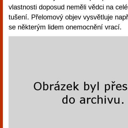
vyzkoušet různé kasinové hry. V neustál
vlastnosti doposud neměli vědci na cel
metropoli naleznete širokou nabídku her o
tušení. Přelomový objev vysvětluje napří
po moderní automaty jak pro pravidelné n
se některým lidem onemocnění vrací.
příležitostné hráče. V...