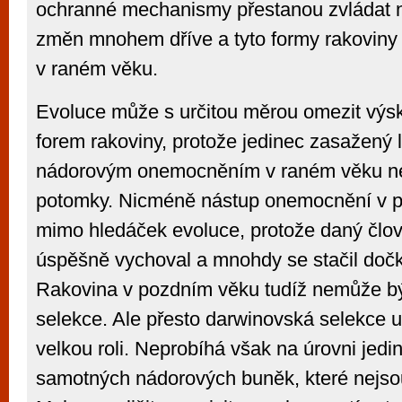
ochranné mechanismy přestanou zvládat n
změn mnohem dříve a tyto formy rakoviny
v raném věku.
Evoluce může s určitou měrou omezit výs
forem rakoviny, protože jedinec zasažený 
nádorovým onemocněním v raném věku ne
potomky. Nicméně nástup onemocnění v p
mimo hledáček evoluce, protože daný člov
úspěšně vychoval a mnohdy se stačil dočk
Rakovina v pozdním věku tudíž nemůže být
selekce. Ale přesto darwinovská selekce u
velkou roli. Neprobíhá však na úrovni jedin
samotných nádorových buněk, které nejso