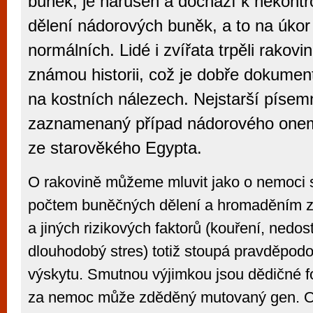
buněk, je narušen a dochází k nekont
dělení nádorových buněk, a to na úkor
normálních. Lidé i zvířata trpěli rakovi
známou historii, což je dobře dokume
na kostních nálezech. Nejstarší písem
zaznamenaný případ nádorového one
ze starověkého Egypta.
O rakovině můžeme mluvit jako o nemoci s
počtem buněčných dělení a hromaděním
a jiných rizikových faktorů (kouření, nedo
dlouhodobý stres) totiž stoupá pravděpodo
výskytu. Smutnou výjimkou jsou dědičné f
za nemoc může zděděný mutovaný gen. 