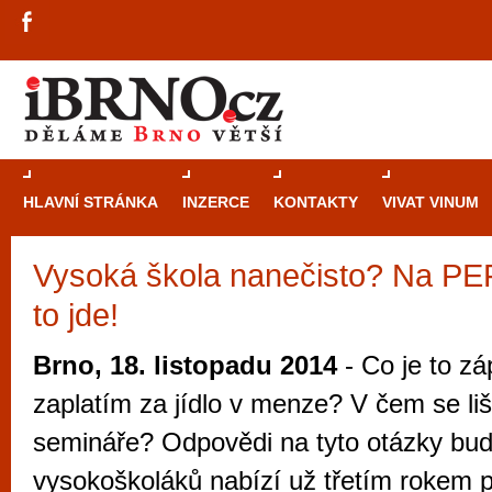
HLAVNÍ STRÁNKA
INZERCE
KONTAKTY
VIVAT VINUM
Vysoká škola nanečisto? Na 
Průvodce
kasi
to jde!
Brně: Od rulet
automaty
Brno, 18. listopadu 2014
- Co je to z
Brno je měs
zaplatím za jídlo v menze? V čem se li
zajímavé p
semináře? Odpovědi na tyto otázky bu
restaurace, div
vysokoškoláků nabízí už třetím rokem p
Mimo jiné je ale také místem, kde si můžet