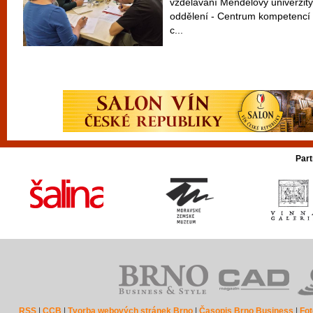
vzdělávání Mendelovy univerzity
oddělení - Centrum kompetencí 
c...
Part
RSS
|
CCB
|
Tvorba webových stránek Brno
|
Časopis Brno Business
|
Fot