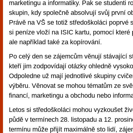
marketingu a informatiky. Pak se studenti 
skupin, kdy společně absolvují svůj první 
Právě na VŠ se totiž středoškoláci poprvé s
si peníze vloží na ISIC kartu, pomocí které p
ale například také za kopírování.
Po celý den se zájemcům věnují stávající st
kteří jim zodpovídají otázky ohledně vysok
Odpoledne už mají jednotlivé skupiny cvičen
výběru. Věnovat se mohou tématům ze sv
financí, marketingu a obchodu nebo informa
Letos si středoškoláci mohou vyzkoušet ži
půdě v termínech 28. listopadu a 12. prosi
termínu může přijít maximálně sto lidí, záje