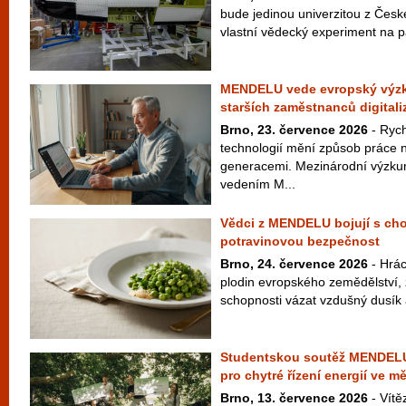
bude jedinou univerzitou z České
vlastní vědecký experiment na p
MENDELU vede evropský výzku
starších zaměstnanců digitali
Brno, 23. července 2026
- Rych
technologií mění způsob práce n
generacemi. Mezinárodní výzku
vedením M...
Vědci z MENDELU bojují s cho
potravinovou bezpečnost
Brno, 24. července 2026
- Hrác
plodin evropského zemědělství,
schopnosti vázat vzdušný dusík a
Studentskou soutěž MENDELU 
pro chytré řízení energií ve m
Brno, 13. července 2026
- Vítě