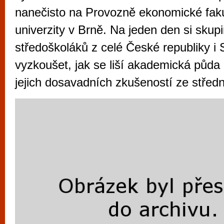
vyzkoušet různé kasinové hry. V neustál
nanečisto na Provozně ekonomické fak
metropoli naleznete širokou nabídku her o
univerzity v Brně. Na jeden den si skup
po moderní automaty jak pro pravidelné n
středoškoláků z celé České republiky 
příležitostné hráče. V...
vyzkoušet, jak se liší akademická půda 
jejich dosavadních zkušeností ze středn