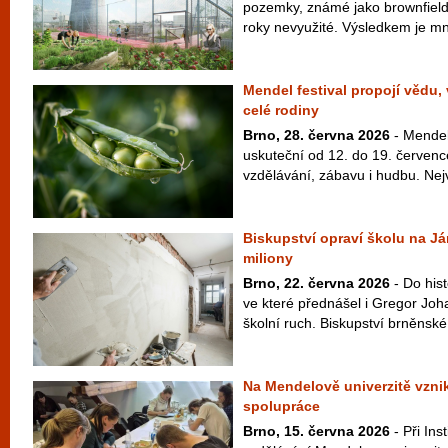
pozemky, známé jako brownfieldy
roky nevyužité. Výsledkem je mn
Mendel festival propojí vědu,
celé rodiny
Brno, 28. června 2026
- Mendel 
uskuteční od 12. do 19. červenc
vzdělávání, zábavu i hudbu. Nej
Biskupství opraví školu na Já
miliony
Brno, 22. června 2026
- Do his
ve které přednášel i Gregor Joh
školní ruch. Biskupství brněnské 
Na Mendelově univerzitě vzni
spolupráce
Brno, 15. června 2026
- Při Ins