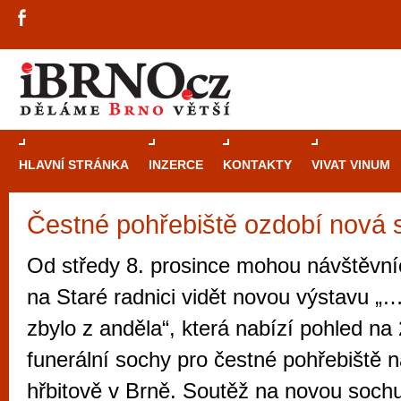
HLAVNÍ STRÁNKA
INZERCE
KONTAKTY
VIVAT VINUM
Čestné pohřebiště ozdobí nová 
Průvodce
kasi
Brně: Od rulet
Od středy 8. prosince mohou návštěvní
automaty
na Staré radnici vidět novou výstavu „…
Brno je měs
zbylo z anděla“, která nabízí pohled na
zajímavé p
funerální sochy pro čestné pohřebiště 
restaurace, div
hřbitově v Brně. Soutěž na novou sochu
Mimo jiné je ale také místem, kde si můžet