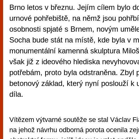
vyzkoušet různé kasinové hry. V neustál
Brno letos v březnu. Jejím cílem bylo do
metropoli naleznete širokou nabídku her o
urnové pohřebiště, na němž jsou pohř
po moderní automaty jak pro pravidelné n
osobnosti spjaté s Brnem, novým uměl
příležitostné hráče. V...
Socha bude stát na místě, kde byla v m
monumentální kamenná skulptura Milo
však již z ideového hlediska nevyhovo
potřebám, proto byla odstraněna. Zbyl 
betonový základ, který nyní poslouží k
díla.
Vítězem výtvarné soutěže se stal Václav Fia
na jehož návrhu odborná porota ocenila ze