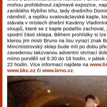
vyzkoušet různé kasinové hry. V neustál
mohou prohlédnout zajímavé expozice, nap
metropoli naleznete širokou nabídku her o
zaniklého Rybího trhu, tedy dnešního Dom
po moderní automaty jak pro pravidelné n
náměstí, a repliku svatováclavské kaple, k
stávala v místech dnešní Kavárny Vladimír
příležitostné hráče. V...
sloupů, které se z kaple podařilo zachovat,
spodní části sklepa. Během prohlídky si lze
kterou jim mistr Bruno na lisu vyrazí znak B
Mincmistrovský sklep bude mít po dobu př
zavedenou takzvanou adventní otvírací dob
mimo pondělí od 9.30 do 18 hodin, v pátek
22 hodin. Více informací najdete na
www.ti
www.bkc.cz
či
www.brno.cz
.