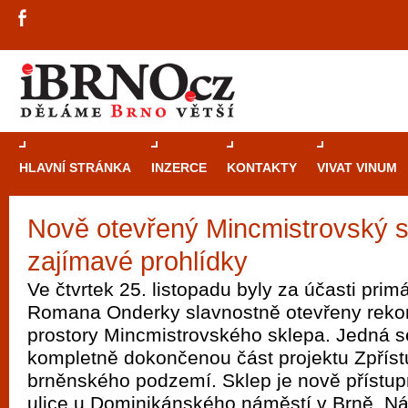
HLAVNÍ STRÁNKA
INZERCE
KONTAKTY
VIVAT VINUM
Nově otevřený Mincmistrovský s
Průvodce
kasi
zajímavé prohlídky
Brně: Od rulet
automaty
Ve čtvrtek 25. listopadu byly za účasti pri
Romana Onderky slavnostně otevřeny reko
Brno je měs
prostory Mincmistrovského sklepa. Jedná s
zajímavé p
kompletně dokončenou část projektu Zpřís
restaurace, div
brněnského podzemí. Sklep je nově přístu
Mimo jiné je ale také místem, kde si můžet
ulice u Dominikánského náměstí v Brně. Náv