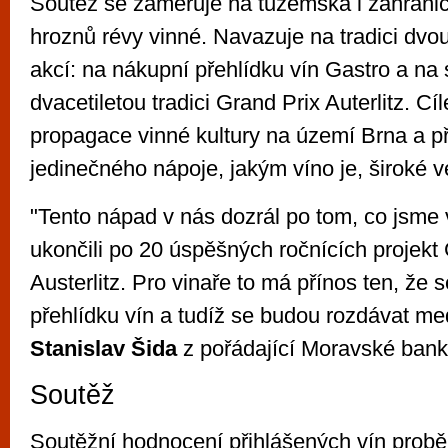
Soutěž se zaměřuje na tuzemská i zahranič
hroznů révy vinné. Navazuje na tradici dv
akcí: na nákupní přehlídku vín Gastro a na 
dvacetiletou tradici Grand Prix Auterlitz. Cí
propagace vinné kultury na území Brna a p
jedinečného nápoje, jakým víno je, široké v
"Tento nápad v nás dozrál po tom, co jsme
ukončili po 20 úspěšných ročnících projekt
Austerlitz. Pro vinaře to má přínos ten, že 
přehlídku vín a tudíž se budou rozdávat meda
Stanislav Šida
z pořádající Moravské bank
Soutěž
Soutěžní hodnocení přihlášených vín proběh