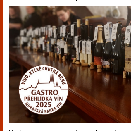
vyzkoušet různé kasinové hry. V neustál
metropoli naleznete širokou nabídku her o
po moderní automaty jak pro pravidelné n
příležitostné hráče. V...