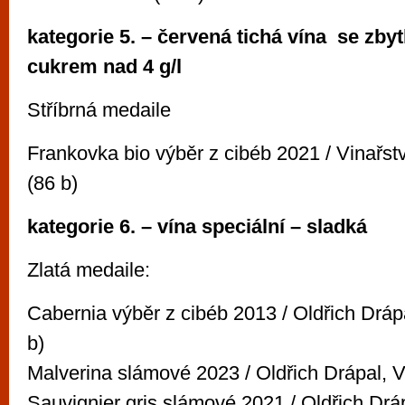
kategorie 5. – červená tichá vína
se zby
cukrem
nad 4 g/l
Stříbrná medaile
Frankovka bio výběr z cibéb 2021 / Vinařst
(86 b)
kategorie 6. – vína speciální – sladká
Zlatá medaile:
Cabernia výběr z cibéb 2013 / Oldřich Dráp
b)
Malverina slámové 2023 / Oldřich Drápal, V
Sauvignier gris slámové 2021 / Oldřich Drá