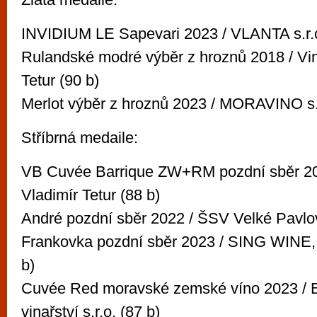
INVIDIUM LE Sapevari 2023 / VLANTA s.r.o
Rulandské modré výběr z hroznů 2018 / Vin
Tetur (90 b)
Merlot výběr z hroznů 2023 / MORAVINO s.r.
Stříbrná medaile:
VB Cuvée Barrique ZW+RM pozdní sběr 202
Vladimír Tetur (88 b)
André pozdní sběr 2022 / ŠSV Velké Pavlov
Frankovka pozdní sběr 2023 / SING WINE, 
b)
Cuvée Red moravské zemské víno 2023 / B
vinařství s.r.o. (87 b)