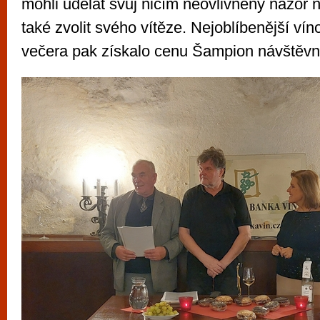
mohli udělat svůj ničím neovlivněný názor na
také zvolit svého vítěze. Nejoblíbenější vín
večera pak získalo cenu Šampion návštěvn