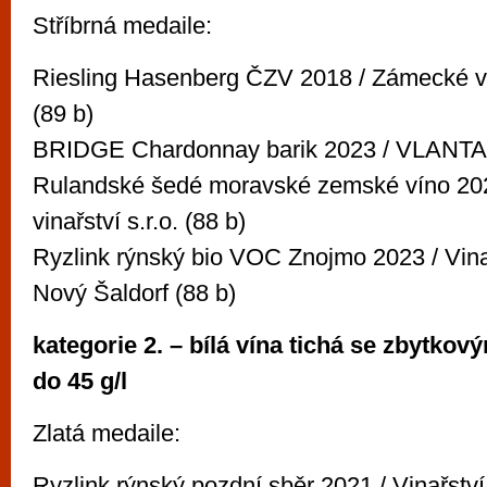
Stříbrná medaile:
Riesling Hasenberg ČZV 2018 / Zámecké vin
(89 b)
BRIDGE Chardonnay barik 2023 / VLANTA s.
Rulandské šedé moravské zemské víno 202
vinařství s.r.o. (88 b)
Ryzlink rýnský bio VOC Znojmo 2023 / Vina
Nový Šaldorf (88 b)
kategorie 2. – bílá vína tichá se zbytko
do 45 g/l
Zlatá medaile:
Ryzlink rýnský pozdní sběr 2021 / Vinařství