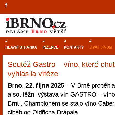
HLAVNÍ STRÁNKA
INZERCE
KONTAKTY
VIVAT VINUM
Soutěž Gastro – víno, které chu
Průvodce
kasi
vyhlásila vítěze
Brně: Od rulet
automaty
Brno, 22. října 2025
– V Brně proběhla
Brno je měs
a soutěžní výstava vín GASTRO – víno,
zajímavé p
Brnu. Championem se stalo víno Caber
restaurace, div
cibéb od Oldřicha Drápala.
Mimo jiné je ale také místem, kde si můžet