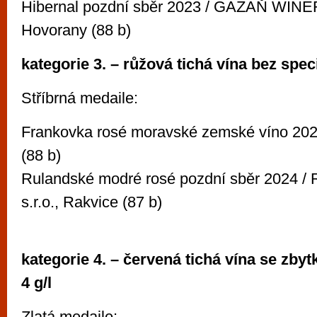
Hibernal pozdní sběr 2023 / GAZAŇ WINER
Hovorany (88 b)
kategorie 3. – růžová tichá vína bez spec
Stříbrná medaile:
Frankovka rosé moravské zemské víno 20
(88 b)
Rulandské modré rosé pozdní sběr 2024 /
s.r.o., Rakvice (87 b)
kategorie 4. – červená tichá vína se zb
4 g/l
Zlatá medaile: