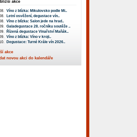
bližší akce
08.
Víno z blízka: Mikulovsko podle Mi..
08.
Letní osvěžení, degustace vín..
08.
Víno z blízka: Salon jede na hrad..
09.
Galadegustace 28. ročníku soutěže ..
09.
Řízená degustace Vinařství Maňák..
09.
Víno z blízka: Víno v kroji..
10.
Degustace: Turné Krále vín 2026..
ší akce
dat novou akci do kalendáře