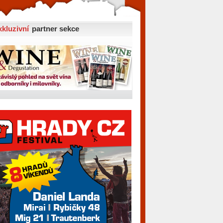
xkluzivní
partner sekce