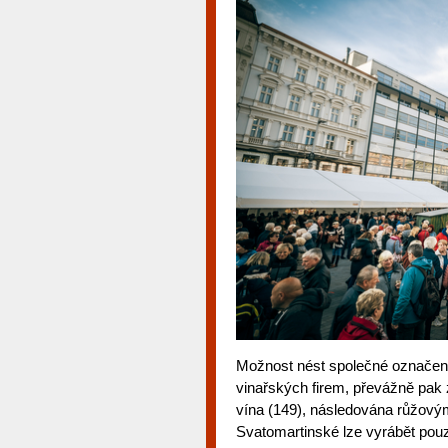
Možnost nést společné označení
vinařských firem, převážně pak 
vína (149), následována růžovým
Svatomartinské lze vyrábět pouz