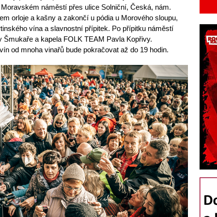
Moravském náměstí přes ulice Solniční, Česká, nám.
em orloje a kašny a zakončí u pódia u Morového sloupu,
nského vína a slavnostní přípitek. Po přípitku náměstí
y Šmukaře a kapela FOLK TEAM Pavla Kopřivy.
ín od mnoha vinařů bude pokračovat až do 19 hodin.