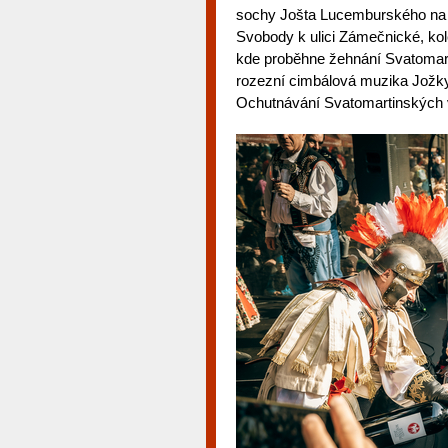
sochy Jošta Lucemburského na 
Svobody k ulici Zámečnické, kol
kde proběhne žehnání Svatomarti
rozezní cimbálová muzika Jožk
Ochutnávání Svatomartinských v