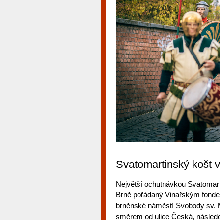
Svatomartinský košt 
Největší ochutnávkou Svatomarti
Brně pořádaný Vinařským fondem.
brněnské náměstí Svobody sv. Ma
směrem od ulice Česká, násled