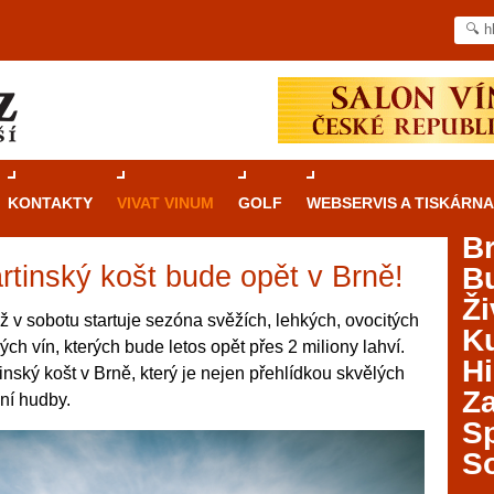
KONTAKTY
VIVAT VINUM
GOLF
WEBSERVIS A TISKÁRNA
B
rtinský košt bude opět v Brně!
B
Průvodce
kasinovými hrami v Brně: Od
Ži
rulety po video automaty
 v sobotu startuje sezóna svěžích, lehkých, ovocitých
Ku
h vín, kterých bude letos opět přes 2 miliony lahví.
Brno je městem známým pro zajímavé památky, skvělé
Hi
ský košt v Brně, který je nejen přehlídkou skvělých
restaurace, divadla a univerzity. Mimo jiné je ale také
Za
ční hudby.
místem, kde si můžete legálně a bezpečně vyzkoušet
různé kasinové hry. V neustále kvetoucí moravské
S
metropoli naleznete širokou nabídku her od klasické
S
rulety až po moderní automaty jak pro pravidelné
ráče. V...