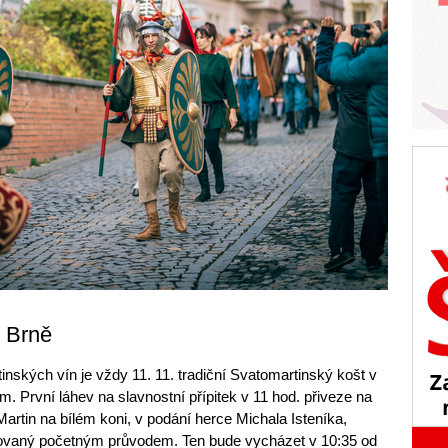
v Brně
nských vín je vždy 11. 11. tradiční Svatomartinský košt v
 První láhev na slavnostní přípitek v 11 hod. přiveze na
rtin na bílém koni, v podání herce Michala Isteníka,
ovaný početným průvodem. Ten bude vycházet v 10:35 od