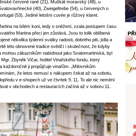
tlínské červené rané (21), Muškát moravský (48), u
Svatovavřinecké (40), Zweigeltrebe (54), u červených o
tugal (53). Jediné letošní cuvée je růžový klaret.
Martina na bílém koni, tedy o sněžení, vzala postupem času
svatého Martina přeci jen zůstává. Jsou to tolik oblíbená
ené několika týdenní svátky radosti, dobrého pití, jídla a
aritě této obnovené tradice svědčí i skutečnost, že kdyby
erá mohou zákazníkům nabídnout jako Svatomartinská, byl
il Mgr. Zbyněk Vičar, ředitel Vinařského fondu, který
a každoročně ji propůjčuje vinařům. „Milovníkům
pomínám, že letos nemusí s nákupem čekat až na sobotu,
dopředu v e-shopech už ve čtvrtek 9. 11. To ale nic nemění
ávat v obchodech a restauracích začíná až v soboru 11.