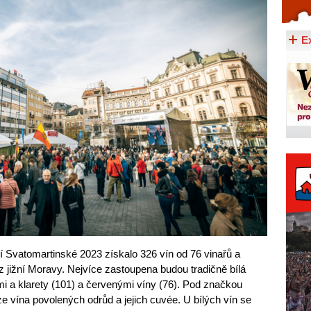
Celý článek...
E
 Svatomartinské 2023 získalo 326 vín od 76 vinařů a
z jižní Moravy. Nejvíce zastoupena budou tradičně bílá
i a klarety (101) a červenými víny (76). Pod značkou
e vína povolených odrůd a jejich cuvée. U bílých vín se