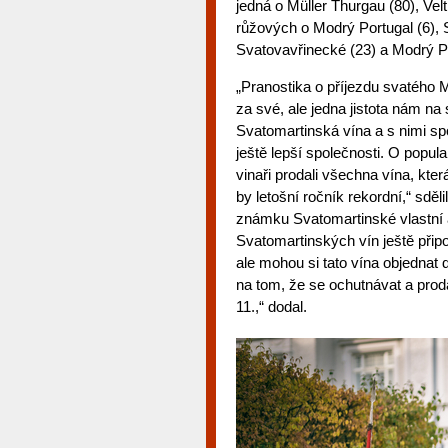
jedná o Müller Thurgau (80), Vel
růžových o Modrý Portugal (6), 
Svatovavřinecké (23) a Modrý Por
„Pranostika o příjezdu svatého 
za své, ale jedna jistota nám na 
Svatomartinská vína a s nimi spoj
ještě lepší společnosti. O popul
vinaři prodali všechna vína, kt
by letošní ročník rekordní,“ sděl
známku Svatomartinské vlastní 
Svatomartinských vín ještě při
ale mohou si tato vína objednat 
na tom, že se ochutnávat a prod
11.,“ dodal.