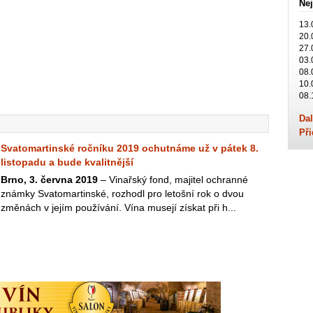
Nej
13.
20.
27.
03.
08.
10.
08.
Dal
Při
Svatomartinské ročníku 2019 ochutnáme už v pátek 8.
listopadu a bude kvalitnější
Brno, 3. června 2019
– Vinařský fond, majitel ochranné
známky Svatomartinské, rozhodl pro letošní rok o dvou
změnách v jejím používání. Vína musejí získat při h...