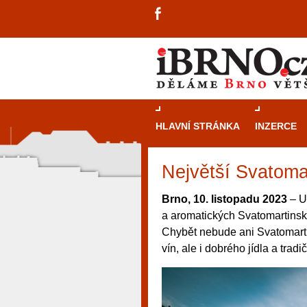
HLAVNÍ STRÁNKA
INZERCE
Největší Svatoma
Brno, 10. listopadu 2023
– Už
a aromatických Svatomartinskýc
Chybět nebude ani Svatomartin
vín, ale i dobrého jídla a tradi
návštěvníky, tak pro příležitostné h